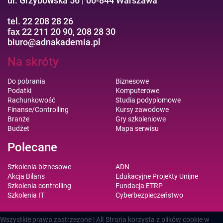
ul. Grzybowska 56 | 00-844 Warszawa
tel. 22 208 28 26
fax 22 211 20 90, 208 28 30
biuro@adnakademia.pl
Na skróty
Do pobrania
Biznesowe
Podatki
Komputerowe
Rachunkowość
Studia podyplomowe
Finanse/Controlling
Kursy zawodowe
Branże
Gry szkoleniowe
Budżet
Mapa serwisu
Polecane
Szkolenia biznesowe
ADN
Akcja Bilans
Edukacyjne Projekty Unijne
Szkolenia controlling
Fundacja ETRP
Szkolenia IT
Cyberbezpieczeństwo
Wszystkie prawa zastrzezone | All
Strona korzysta z plików cookie w