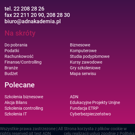
tel. 22 208 28 26
fax 22 211 20 90, 208 28 30
biuro@adnakademia.pl
Na skróty
Do pobrania
Biznesowe
Podatki
Komputerowe
Rachunkowość
Studia podyplomowe
Finanse/Controlling
Kursy zawodowe
Branże
Gry szkoleniowe
Budżet
Mapa serwisu
Polecane
Szkolenia biznesowe
ADN
Akcja Bilans
Edukacyjne Projekty Unijne
Szkolenia controlling
Fundacja ETRP
Szkolenia IT
Cyberbezpieczeństwo
Wszystkie prawa zastrzezone | All
Strona korzysta z plików cookie w
rights reserved git test
ADN
celu realizacji usług zgodnie z
Polityką