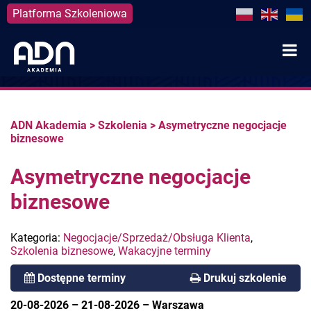
Platforma Szkoleniowa
Skip
to
content
ADN Akademia
>
Szkolenia
>
Asymetryczne negocjacje
biznesowe
Asymetryczne negocjacje
biznesowe
Kategoria:
Negocjacje/Sprzedaż/Obsługa Klienta
,
Szkolenia biznesowe
,
Wakacyjne terminy
Dostępne terminy
Drukuj szkolenie
20-08-2026
–
21-08-2026
–
Warszawa