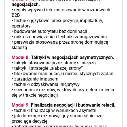
negocjacjach.
• reguły wpływu i ich zastosowanie w rozmowach
B2B
• techniki językowe: presupozycje, implikatury,
operatory
• budowanie autorytetu bez dominacji
• mikro-zobowiązania i techniki zaangażowania
• perswazja stosowana przez stronę dominującą i
słabszą
Moduł 8.
Taktyki w negocjacjach asymetrycznych.
• taktyki stosowane przez stronę silniejszą
• taktyki i strategie „słabszej strony”
• blokowanie manipulacji i nierealistycznych żądań
• zarządzanie impasem
• techniki odzyskiwania inicjatywy
• scenariusze rozmów, w których asymetria zmienia
się w trakcie negocjacji
Moduł 9.
Finalizacja negocjacji i budowanie relacji.
• techniki finalizacji w warunkach asymetrii
• jak domknąć rozmowę, gdy strona silniejsza
przeciąga decyzję
• zabezpieczenie porozumienia (warunki, zapisy,