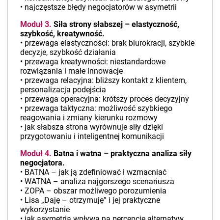
• najczęstsze błędy negocjatorów w asymetrii
Moduł 3.
Siła strony słabszej – elastyczność,
szybkość, kreatywność.
• przewaga elastyczności: brak biurokracji, szybkie
decyzje, szybkość działania
• przewaga kreatywności: niestandardowe
rozwiązania i małe innowacje
• przewaga relacyjna: bliższy kontakt z klientem,
personalizacja podejścia
• przewaga operacyjna: krótszy proces decyzyjny
• przewaga taktyczna: możliwość szybkiego
reagowania i zmiany kierunku rozmowy
• jak słabsza strona wyrównuje siły dzięki
przygotowaniu i inteligentnej komunikacji
Moduł 4.
Batna i watna – praktyczna analiza siły
negocjatora.
• BATNA – jak ją zdefiniować i wzmacniać
• WATNA – analiza najgorszego scenariusza
• ZOPA – obszar możliwego porozumienia
• Lisa „Daję – otrzymuję” i jej praktyczne
wykorzystanie
• jak asymetria wpływa na percepcję alternatyw