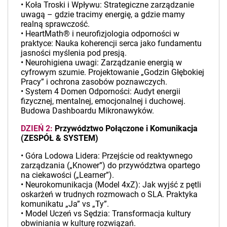
• Koła Troski i Wpływu: Strategiczne zarządzanie
uwagą – gdzie tracimy energię, a gdzie mamy
realną sprawczość.
• HeartMath® i neurofizjologia odporności w
praktyce: Nauka koherencji serca jako fundamentu
jasności myślenia pod presją.
• Neurohigiena uwagi: Zarządzanie energią w
cyfrowym szumie. Projektowanie „Godzin Głębokiej
Pracy” i ochrona zasobów poznawczych.
• System 4 Domen Odporności: Audyt energii
fizycznej, mentalnej, emocjonalnej i duchowej.
Budowa Dashboardu Mikronawyków.
DZIEŃ 2:
Przywództwo Połączone i Komunikacja
(ZESPÓŁ & SYSTEM)
• Góra Lodowa Lidera: Przejście od reaktywnego
zarządzania („Knower”) do przywództwa opartego
na ciekawości („Learner”).
• Neurokomunikacja (Model 4xZ): Jak wyjść z pętli
oskarżeń w trudnych rozmowach o SLA. Praktyka
komunikatu „Ja” vs „Ty”.
• Model Uczeń vs Sędzia: Transformacja kultury
obwiniania w kulturę rozwiązań.