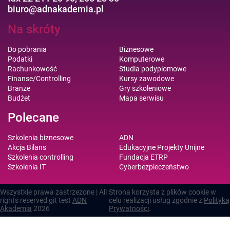
biuro@adnakademia.pl
Na skróty
Do pobrania
Biznesowe
Podatki
Komputerowe
Rachunkowość
Studia podyplomowe
Finanse/Controlling
Kursy zawodowe
Branże
Gry szkoleniowe
Budżet
Mapa serwisu
Polecane
Szkolenia biznesowe
ADN
Akcja Bilans
Edukacyjne Projekty Unijne
Szkolenia controlling
Fundacja ETRP
Szkolenia IT
Cyberbezpieczeństwo
Wszystkie prawa zastrzezone | All
Strona korzysta z plików cookie w
rights reserved git test
ADN
celu realizacji usług zgodnie z
Polityką
Akademia
2026
Prywatności
.