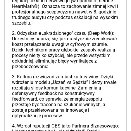
regulacji układu nerwowego (w oparciu o metodę
HeartMath®). Oznacza to zachowanie zimnej krwi i
profesjonalnego sceptycyzmu nawet w 8. godzinie
trudnego audytu czy podczas eskalacji na wysokim
szczeblu.
2. Odzyskanie „skradzionego” czasu (Deep Work):
Uczestnicy nauczą się, jak drastycznie zredukować
koszt przełączania uwagi w cyfrowym szumie.
Dzięki technikom pracy głębokiej zespoły realizują
procesy nie tylko szybciej, ale przede wszystkim
dokładniej, eliminując błędy wynikające z
przebodźcowania.
3. Kultura rozwiązań zamiast kultury winy: Dzięki
wdrożeniu modelu „Uczeń vs Sędzia” liderzy trwale
rozbijają silosy komunikacyjne. Zamieniają
defensywny feedback na konstruktywny
feedforward, co sprawia, że energia zespołu
przestaje być tracona na szukanie winnych, a
zostaje przekierowana na innowacje i
optymalizację procesów.
4. Wzrost reputacji GBS jako Partnera Biznesowego: