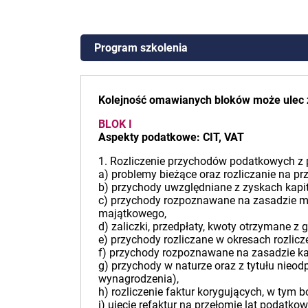
Program szkolenia
Kolejność omawianych bloków może ulec 
BLOK I
Aspekty podatkowe: CIT, VAT
1. Rozliczenie przychodów podatkowych z
a) problemy bieżące oraz rozliczanie na pr
b) przychody uwzględniane z zyskach kapit
c) przychody rozpoznawane na zasadzie me
majątkowego,
d) zaliczki, przedpłaty, kwoty otrzymane z 
e) przychody rozliczane w okresach rozlic
f) przychody rozpoznawane na zasadzie k
g) przychody w naturze oraz z tytułu nieo
wynagrodzenia),
h) rozliczenie faktur korygujących, w tym
i) ujęcie refaktur na przełomie lat podatko