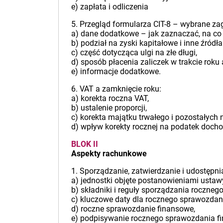
e) zapłata i odliczenia
5. Przegląd formularza CIT-8 – wybrane za
a) dane dodatkowe – jak zaznaczać, na co
b) podział na zyski kapitałowe i inne źród
c) część dotycząca ulgi na złe długi,
d) sposób płacenia zaliczek w trakcie roku
e) informacje dodatkowe.
6. VAT a zamknięcie roku:
a) korekta roczna VAT,
b) ustalenie proporcji,
c) korekta majątku trwałego i pozostałych 
d) wpływ korekty rocznej na podatek doch
BLOK II
Aspekty rachunkowe
1. Sporządzanie, zatwierdzanie i udostęp
a) jednostki objęte postanowieniami ustaw
b) składniki i reguły sporządzania roczne
c) kluczowe daty dla rocznego sprawozdan
d) roczne sprawozdanie finansowe,
e) podpisywanie rocznego sprawozdania f