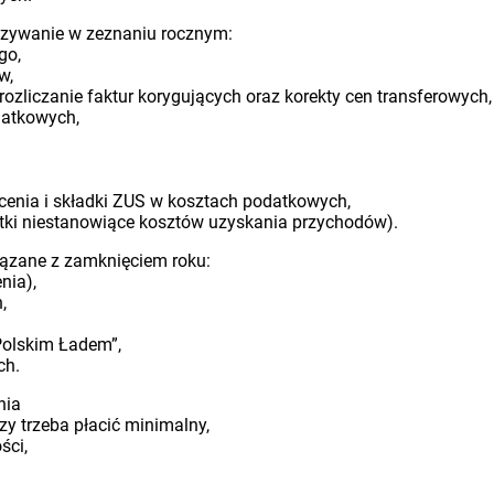
azywanie w zeznaniu rocznym:
go,
w,
rozliczanie faktur korygujących oraz korekty cen transferowych,
datkowych,
enia i składki ZUS w kosztach podatkowych,
atki niestanowiące kosztów uzyskania przychodów).
ązane z zamknięciem roku:
nia),
,
olskim Ładem”,
ch.
nia
y trzeba płacić minimalny,
ści,