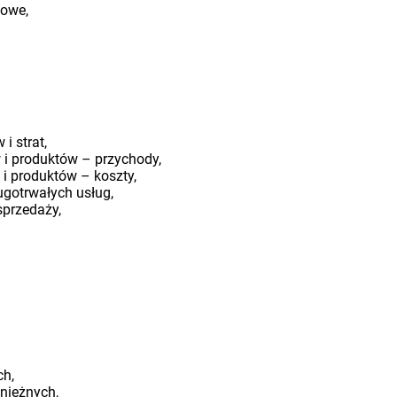
sowe,
i strat,
 i produktów – przychody,
 i produktów – koszty,
ugotrwałych usług,
sprzedaży,
ch,
niężnych,