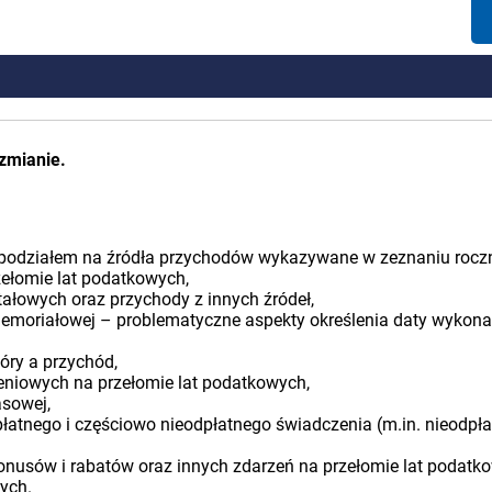
zmianie.
 podziałem na źródła przychodów wykazywane w zeznaniu rocz
zełomie lat podatkowych,
ałowych oraz przychody z innych źródeł,
moriałowej – problematyczne aspekty określenia daty wykonani
góry a przychód,
zeniowych na przełomie lat podatkowych,
asowej,
dpłatnego i częściowo nieodpłatnego świadczenia (m.in. nieodpł
 bonusów i rabatów oraz innych zdarzeń na przełomie lat podatk
wych.