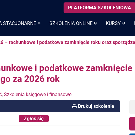
PLATFORMA SZKOLENIOWA
A STACJONARNE
SZKOLENIA ONLINE
KURSY
26 – rachunkowe i podatkowe zamknięcie roku oraz sporządz
hunkowe i podatkowe zamknięcie 
go za 2026 rok
ć
,
Szkolenia księgowe i finansowe
Drukuj szkolenie
Zgłoś się