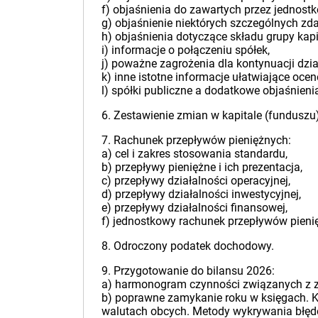
f) objaśnienia do zawartych przez jednostk
g) objaśnienie niektórych szczególnych zda
h) objaśnienia dotyczące składu grupy kapi
i) informacje o połączeniu spółek,
j) poważne zagrożenia dla kontynuacji dzia
k) inne istotne informacje ułatwiające ocen
l) spółki publiczne a dodatkowe objaśnieni
6. Zestawienie zmian w kapitale (fundusz
7. Rachunek przepływów pieniężnych:
a) cel i zakres stosowania standardu,
b) przepływy pieniężne i ich prezentacja,
c) przepływy działalności operacyjnej,
d) przepływy działalności inwestycyjnej,
e) przepływy działalności finansowej,
f) jednostkowy rachunek przepływów pieni
8. Odroczony podatek dochodowy.
9. Przygotowanie do bilansu 2026:
a) harmonogram czynności związanych z 
b) poprawne zamykanie roku w księgach. K
walutach obcych. Metody wykrywania błęd