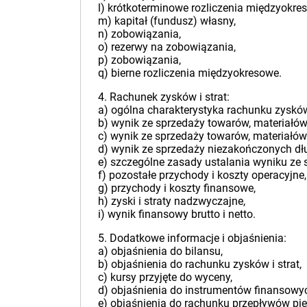
l) krótkoterminowe rozliczenia międzyokre
m) kapitał (fundusz) własny,
n) zobowiązania,
o) rezerwy na zobowiązania,
p) zobowiązania,
q) bierne rozliczenia międzyokresowe.
4. Rachunek zysków i strat:
a) ogólna charakterystyka rachunku zysków 
b) wynik ze sprzedaży towarów, materiałów
c) wynik ze sprzedaży towarów, materiałów
d) wynik ze sprzedaży niezakończonych dł
e) szczególne zasady ustalania wyniku ze 
f) pozostałe przychody i koszty operacyjne,
g) przychody i koszty finansowe,
h) zyski i straty nadzwyczajne,
i) wynik finansowy brutto i netto.
5. Dodatkowe informacje i objaśnienia:
a) objaśnienia do bilansu,
b) objaśnienia do rachunku zysków i strat,
c) kursy przyjęte do wyceny,
d) objaśnienia do instrumentów finansowy
e) objaśnienia do rachunku przepływów pie