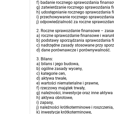
f) badanie rocznego sprawozdania finans
g) zatwierdzanie rocznego sprawozdania f
h) udostępnianie rocznego sprawozdania 
i) przechowywanie rocznego sprawozdania
j) odpowiedzialność za roczne sprawozdan
2. Roczne sprawozdanie finansowe – zasa
a) roczne sprawozdanie finansowe i warunk
b) podstawy sporządzania sprawozdania f
c) nadrzędne zasady stosowane przy spor
d) dane porównawcze i porównywalność.
3. Bilans:
a) bilans i jego budowa,
b) ogólne zasady wyceny,
c) kategorie cen,
d) aktywa trwałe,
e) wartości niematerialne i prawne,
f) rzeczowy majątek trwały,
g) należności, inwestycje oraz inne aktywa
h) aktywa obrotowe,
i) zapasy,
j) należności krótkoterminowe i roszczenia,
k) inwestycje krótkoterminowe,