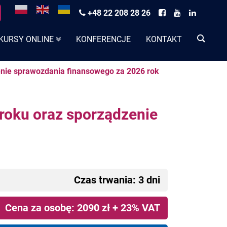
+48 22 208 28 26
KURSY ONLINE
KONFERENCJE
KONTAKT
enie sprawozdania finansowego za 2026 rok
roku oraz sporządzenie
Czas trwania: 3 dni
Cena za osobę: 2090 zł + 23% VAT