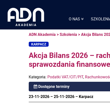
Skip
to
content
O NAS
SZKOLENI
ADN Akademia
>
Szkolenia
>
Akcja Bilans 20
KARPACZ
Akcja Bilans 2026 – rac
sprawozdania finansowe
Kategoria:
Podatki VAT/CIT/PIT
,
Rachunkowoś
Dostępne terminy
23-11-2026
–
25-11-2026
–
Karpacz