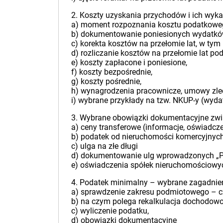
2. Koszty uzyskania przychodów i ich wyk
a) moment rozpoznania kosztu podatkowe
b) dokumentowanie poniesionych wydatkó
c) korekta kosztów na przełomie lat, w tym 
d) rozliczanie kosztów na przełomie lat po
e) koszty zapłacone i poniesione,
f) koszty bezpośrednie,
g) koszty pośrednie,
h) wynagrodzenia pracownicze, umowy zlec
i) wybrane przykłady na tzw. NKUP-y (wyd
3. Wybrane obowiązki dokumentacyjne zwi
a) ceny transferowe (informacje, oświadcze
b) podatek od nieruchomości komercyjnych
c) ulga na złe długi
d) dokumentowanie ulg wprowadzonych „P
e) oświadczenia spółek nieruchomościowy
4. Podatek minimalny – wybrane zagadnie
a) sprawdzenie zakresu podmiotowego – cz
b) na czym polega rekalkulacja dochodowo
c) wyliczenie podatku,
d) obowiązki dokumentacyjne