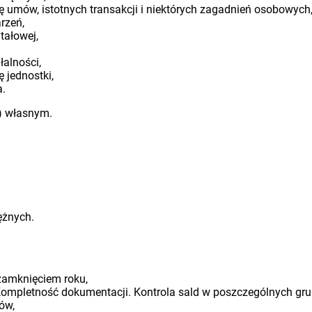
ę umów, istotnych transakcji i niektórych zagadnień osobowych
rzeń,
tałowej,
łalności,
ę jednostki,
a.
u) własnym.
ężnych.
zamknięciem roku,
ompletność dokumentacji. Kontrola sald w poszczególnych gru
ów,