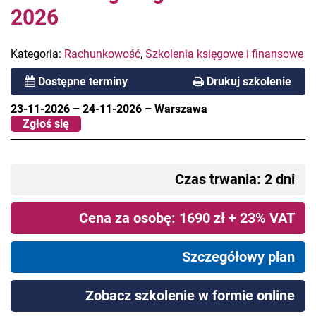
2026
Kategoria:
Rachunkowość
,
Szkolenia księgowe i finansowe
Dostępne terminy
Drukuj szkolenie
23-11-2026
–
24-11-2026
–
Warszawa
Zgłoś się
Czas trwania: 2 dni
Cena za osobę: 1690 zł + 23% VAT
Szczegółowy plan
Zobacz szkolenie w formie online