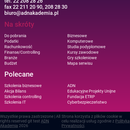
tel. 22 208 28 26
fax 22 211 20 90, 208 28 30
biuro@adnakademia.pl
Na skróty
Do pobrania
Biznesowe
Podatki
Komputerowe
Rachunkowość
Studia podyplomowe
Finanse/Controlling
Kursy zawodowe
Branże
Gry szkoleniowe
Budżet
Mapa serwisu
Polecane
Szkolenia biznesowe
ADN
Akcja Bilans
Edukacyjne Projekty Unijne
Szkolenia controlling
Fundacja ETRP
Szkolenia IT
Cyberbezpieczeństwo
Wszystkie prawa zastrzezone | All
Strona korzysta z plików cookie w
rights reserved git test
ADN
celu realizacji usług zgodnie z
Polityką
Akademia
2026
Prywatności
.