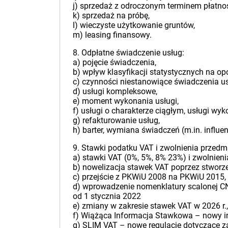
j) sprzedaż z odroczonym terminem płatnoś
k) sprzedaż na próbę,
l) wieczyste użytkowanie gruntów,
m) leasing finansowy.
8. Odpłatne świadczenie usług:
a) pojęcie świadczenia,
b) wpływ klasyfikacji statystycznych na o
c) czynności niestanowiące świadczenia us
d) usługi kompleksowe,
e) moment wykonania usługi,
f) usługi o charakterze ciągłym, usługi w
g) refakturowanie usług,
h) barter, wymiana świadczeń (m.in. influe
9. Stawki podatku VAT i zwolnienia przedm
a) stawki VAT (0%, 5%, 8% 23%) i zwolnien
b) nowelizacja stawek VAT poprzez stworze
c) przejście z PKWiU 2008 na PKWiU 2015,
d) wprowadzenie nomenklatury scalonej CN 
od 1 stycznia 2022
e) zmiany w zakresie stawek VAT w 2026 r.,
f) Wiążąca Informacja Stawkowa – nowy i
g) SLIM VAT – nowe regulacje dotyczące 