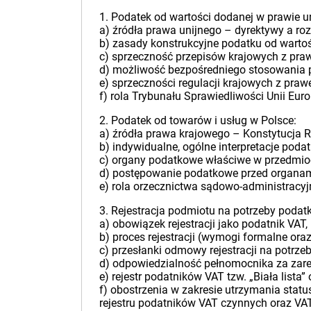
1. Podatek od wartości dodanej w prawie u
a) źródła prawa unijnego – dyrektywy a roz
b) zasady konstrukcyjne podatku od wartoś
c) sprzeczność przepisów krajowych z pra
d) możliwość bezpośredniego stosowania p
e) sprzeczności regulacji krajowych z pra
f) rola Trybunału Sprawiedliwości Unii Euro
2. Podatek od towarów i usług w Polsce:
a) źródła prawa krajowego – Konstytucja 
b) indywidualne, ogólne interpretacje poda
c) organy podatkowe właściwe w przedmioc
d) postępowanie podatkowe przed organam
e) rola orzecznictwa sądowo-administracy
3. Rejestracja podmiotu na potrzeby podat
a) obowiązek rejestracji jako podatnik VAT,
b) proces rejestracji (wymogi formalne ora
c) przesłanki odmowy rejestracji na potrze
d) odpowiedzialność pełnomocnika za zare
e) rejestr podatników VAT tzw. „Biała lista”
f) obostrzenia w zakresie utrzymania sta
rejestru podatników VAT czynnych oraz VA