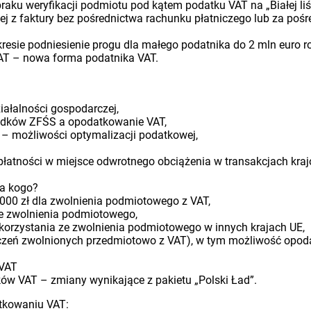
ku weryfikacji podmiotu pod kątem podatku VAT na „Białej liś
ej z faktury bez pośrednictwa rachunku płatniczego lub za pośr
resie podniesienie progu dla małego podatnika do 2 mln euro ro
 VAT – nowa forma podatnika VAT.
iałalności gospodarczej,
rodków ZFŚS a opodatkowanie VAT,
 możliwości optymalizacji podatkowej,
łatności w miejsce odwrotnego obciążenia w transakcjach kra
la kogo?
000 zł dla zwolnienia podmiotowego z VAT,
ze zwolnienia podmiotowego,
skorzystania ze zwolnienia podmiotowego w innych krajach UE,
czeń zwolnionych przedmiotowo z VAT), w tym możliwość opo
 VAT
ów VAT – zmiany wynikające z pakietu „Polski Ład”.
tkowaniu VAT: