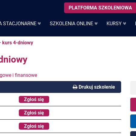
PLATFORMA SZKOLENIOWA
A STACJONARNE
SZKOLENIA ONLINE
KURSY
 kurs 4-dniowy
dniowy
ęgowe i finansowe
Drukuj szkolenie
Zgłoś się
Zgłoś się
Zgłoś się