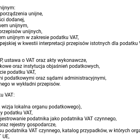
nijnym:
porządzenia unijne,
ci dodanej,
wem unijnym,
rzepisów unijnych,
wem unijnym w zakresie podatku VAT,
pejskiej w kwestii interpretacji przepisów istotnych dla podatku 
RP, ustawa o VAT oraz akty wykonawcze,
tkowe oraz instytucja objaśnień podatkowych,
ie podatku VAT,
i podatkowymi oraz sądami administracyjnymi,
jnego w wykładni przepisów.
ku VAT:
z wizja lokalna organu podatkowego),
by podatku VAT,
jestrowanie podatnika jako podatnika VAT czynnego,
 oraz rejestry gospodarcze,
tusu podatnika VAT czynnego, katalog przypadków, w których or
T UE,