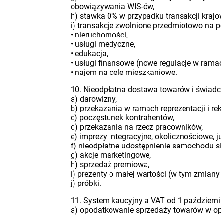
obowiązywania WIS-ów,
h) stawka 0% w przypadku transakcji krajo
i) transakcje zwolnione przedmiotowo na po
• nieruchomości,
• usługi medyczne,
• edukacja,
• usługi finansowe (nowe regulacje w ram
• najem na cele mieszkaniowe.
10. Nieodpłatna dostawa towarów i świadc
a) darowizny,
b) przekazania w ramach reprezentacji i re
c) poczęstunek kontrahentów,
d) przekazania na rzecz pracowników,
e) imprezy integracyjne, okolicznościowe, j
f) nieodpłatne udostępnienie samochodu s
g) akcje marketingowe,
h) sprzedaż premiowa,
i) prezenty o małej wartości (w tym zmia
j) próbki.
11. System kaucyjny a VAT od 1 październik
a) opodatkowanie sprzedaży towarów w op