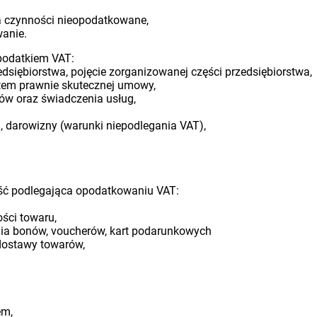
a czynności nieopodatkowane,
wanie.
podatkiem VAT:
edsiębiorstwa, pojęcie zorganizowanej części przedsiębiorstwa,
otem prawnie skutecznej umowy,
ów oraz świadczenia usług,
m, darowizny (warunki niepodlegania VAT),
ść podlegająca opodatkowaniu VAT:
ści towaru,
nia bonów, voucherów, kart podarunkowych
dostawy towarów,
em,