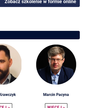
Zobacz szkolenie w formie online
 Krawczyk
Marcin Pacyna
CEJ »
WIĘCEJ »