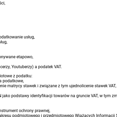
ci,
podatkowanie usług,
ług,
ykonywane etapowo,
ncerzy, Youtuberzy) a podatek VAT.
iotowe z podatku:
ia podatkowe,
nie matrycy stawek i związane z tym ujednolicenie stawek VAT,
jako podstawy identyfikacji towarów na gruncie VAT, w tym zm
nstrument ochrony prawnej,
zakresu podmiotowego i przedmiotowego Wiążących Informacji