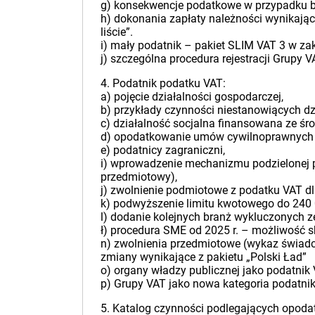
g) konsekwencje podatkowe w przypadku bra
h) dokonania zapłaty należności wynikając
liście”.
i) mały podatnik – pakiet SLIM VAT 3 w zak
j) szczególna procedura rejestracji Grupy
4. Podatnik podatku VAT:
a) pojęcie działalności gospodarczej,
b) przykłady czynności niestanowiących dz
c) działalność socjalna finansowana ze ś
d) opodatkowanie umów cywilnoprawnych –
e) podatnicy zagraniczni,
i) wprowadzenie mechanizmu podzielonej p
przedmiotowy),
j) zwolnienie podmiotowe z podatku VAT d
k) podwyższenie limitu kwotowego do 240 
l) dodanie kolejnych branż wykluczonych 
ł) procedura SME od 2025 r. – możliwość 
n) zwolnienia przedmiotowe (wykaz świad
zmiany wynikające z pakietu „Polski Ład”
o) organy władzy publicznej jako podatnik
p) Grupy VAT jako nowa kategoria podatnik
5. Katalog czynności podlegających opoda