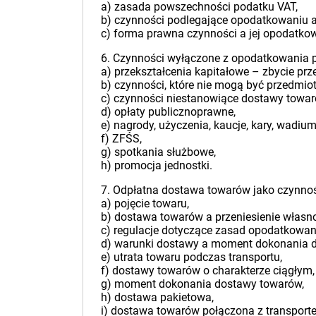
a) zasada powszechności podatku VAT,
b) czynności podlegające opodatkowaniu 
c) forma prawna czynności a jej opodatko
6. Czynności wyłączone z opodatkowania 
a) przekształcenia kapitałowe – zbycie prz
b) czynności, które nie mogą być przedmi
c) czynności niestanowiące dostawy towar
d) opłaty publicznoprawne,
e) nagrody, użyczenia, kaucje, kary, wadiu
f) ZFŚS,
g) spotkania służbowe,
h) promocja jednostki.
7. Odpłatna dostawa towarów jako czynno
a) pojęcie towaru,
b) dostawa towarów a przeniesienie własno
c) regulacje dotyczące zasad opodatkowa
d) warunki dostawy a moment dokonania 
e) utrata towaru podczas transportu,
f) dostawy towarów o charakterze ciągłym,
g) moment dokonania dostawy towarów,
h) dostawa pakietowa,
i) dostawa towarów połączona z transport