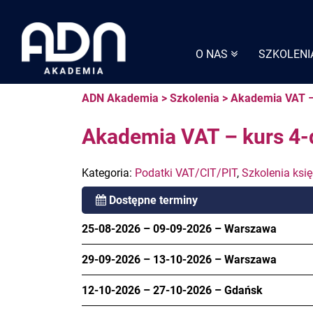
Skip
to
content
O NAS
SZKOLENI
ADN Akademia
>
Szkolenia
>
Akademia VAT –
Akademia VAT – kurs 4-
Kategoria:
Podatki VAT/CIT/PIT
,
Szkolenia ksi
Dostępne terminy
25-08-2026
–
09-09-2026
–
Warszawa
29-09-2026
–
13-10-2026
–
Warszawa
12-10-2026
–
27-10-2026
–
Gdańsk