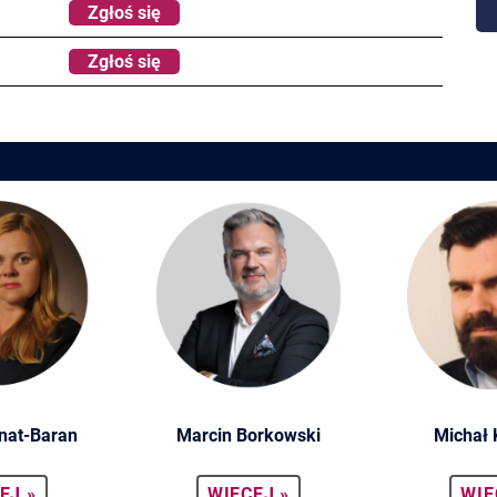
Zgłoś się
Zgłoś się
nat-Baran
Marcin Borkowski
Michał
EJ »
WIĘCEJ »
WIĘ