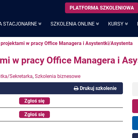
PLATFORMA SZKOLENIOWA
A STACJONARNE
SZKOLENIA ONLINE
KURSY
e projektami w pracy Office Managera i Asystentki/Asystenta
ami w pracy Office Managera i As
tka/Sekretarka
,
Szkolenia biznesowe
Drukuj szkolenie
Zgłoś się
Zgłoś się