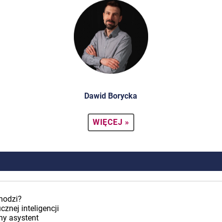
Dawid Borycka
WIĘCEJ »
chodzi?
cznej inteligencji
ny asystent