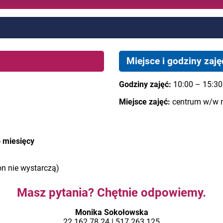
Miejsce i godziny zaję
Godziny zajęć:
10:00 – 15:30
Miejsce zajęć:
centrum w/w 
6 miesięcy
fon nie wystarczą)
Masz pytania? Chętnie odpowiemy.
Monika Sokołowska
22 162 78 24 | 517 263 125