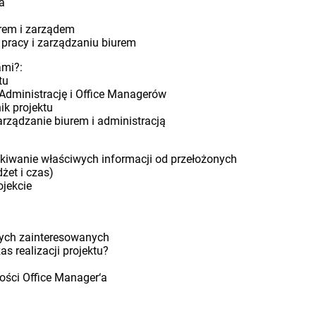
a
urem i zarządem
 pracy i zarządzaniu biurem
ami?:
tu
 Administrację i Office Managerów
ik projektu
arządzanie biurem i administracją
yskiwanie właściwych informacji od przełożonych
dżet i czas)
ojekcie
nych zainteresowanych
s realizacji projektu?
wości Office Manager‘a