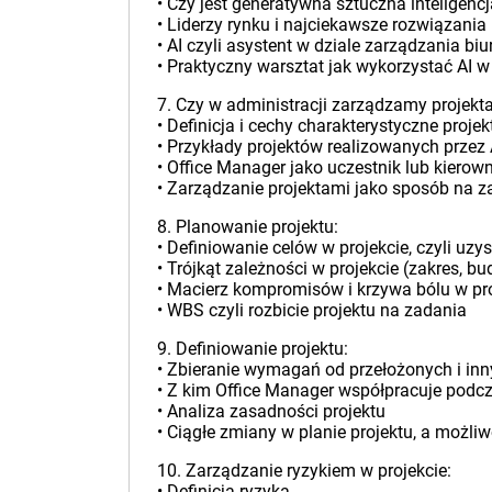
• Czy jest generatywna sztuczna inteligencj
• Liderzy rynku i najciekawsze rozwiązania
• AI czyli asystent w dziale zarządzania bi
• Praktyczny warsztat jak wykorzystać AI w
7. Czy w administracji zarządzamy projekt
• Definicja i cechy charakterystyczne projek
• Przykłady projektów realizowanych przez
• Office Manager jako uczestnik lub kierown
• Zarządzanie projektami jako sposób na z
8. Planowanie projektu:
• Definiowanie celów w projekcie, czyli uz
• Trójkąt zależności w projekcie (zakres, bu
• Macierz kompromisów i krzywa bólu w pr
• WBS czyli rozbicie projektu na zadania
9. Definiowanie projektu:
• Zbieranie wymagań od przełożonych i in
• Z kim Office Manager współpracuje podcza
• Analiza zasadności projektu
• Ciągłe zmiany w planie projektu, a możli
10. Zarządzanie ryzykiem w projekcie:
• Definicja ryzyka