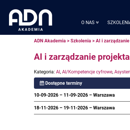
Skip
to
content
O NAS
SZKOLENI
ADN Akademia
>
Szkolenia
>
AI i zarządzani
AI i zarządzanie projekt
Kategoria:
AI
,
AI/Kompetencje cyfrowe
,
Asysten
Dostępne terminy
10-09-2026
–
11-09-2026
–
Warszawa
18-11-2026
–
19-11-2026
–
Warszawa