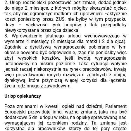
2. Urlop rodzicielski pozostawić bez zmian, dodać jednak
do niego 2 miesiące, z których mógłby skorzystać ojciec,
tak, aby nie ograniczyć matkom ich uprawnień. Faktycznie
koszt poniesiony przez ZUS, nie byłby w tym przypadku
duży – większość tych urlopów i tak przepadłaby
niewykorzystana przez ojca dziecka.
3. Wprowadzenie płatnego urlopu wychowawczego w
wymiarze 4 miesięcy (2 miesiące dla matki i 2 dla ojca).
Zgodnie z dyrektywą wynagrodzenie pobierane w tym
okresie powinno być odpowiednie, rząd nie poniósłby więc
zbyt wysokich kosztów, jeśli kwotę wynagrodzenia
ustanowiłby na niskim poziomie. Taka sytuacja wpłynie
jednak raczej niekorzystnie na rynek pracodawców, trwają
więc poszukiwania innych rozwiązań zgodnych z unijną
dyrektywą, które przyniosą więcej korzyści dla łączenia
życia rodzinnego z zawodowym.
Urlop opiekuńczy
Poza zmianami w kwestii opieki nad dziećmi, Parlament
Europejski przewiduje inną, ważną zmianę, jaką ma być
dodatkowe 5 dni urlopu w roku, na opiekę sprawowaną nad
wymagającym jej członkiem rodziny. Ta zmiana jest
korzystna dla pracowników, którzy do tej pory często