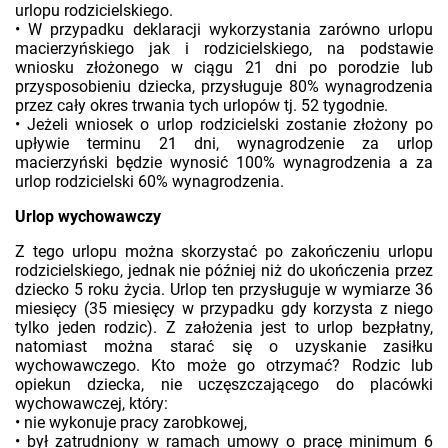
urlopu rodzicielskiego.
• W przypadku deklaracji wykorzystania zarówno urlopu
macierzyńskiego jak i rodzicielskiego, na podstawie
wniosku złożonego w ciągu 21 dni po porodzie lub
przysposobieniu dziecka, przysługuje 80% wynagrodzenia
przez cały okres trwania tych urlopów tj. 52 tygodnie.
• Jeżeli wniosek o urlop rodzicielski zostanie złożony po
upływie terminu 21 dni, wynagrodzenie za urlop
macierzyński będzie wynosić 100% wynagrodzenia a za
urlop rodzicielski 60% wynagrodzenia.
Urlop wychowawczy
Z tego urlopu można skorzystać po zakończeniu urlopu
rodzicielskiego, jednak nie później niż do ukończenia przez
dziecko 5 roku życia. Urlop ten przysługuje w wymiarze 36
miesięcy (35 miesięcy w przypadku gdy korzysta z niego
tylko jeden rodzic). Z założenia jest to urlop bezpłatny,
natomiast można starać się o uzyskanie zasiłku
wychowawczego. Kto może go otrzymać? Rodzic lub
opiekun dziecka, nie uczęszczającego do placówki
wychowawczej, który:
• nie wykonuje pracy zarobkowej,
• był zatrudniony w ramach umowy o pracę minimum 6