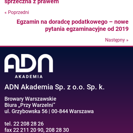
sprzeczna z prawem
« Poprzedni
Nastepny
Egzamin na doradcę podatkowego – nowe
post
pytania egzaminacyjne od 2019
Następny »
N
po
ADN Akademia Sp. z o.o. Sp. k.
Browary Warszawskie
Biura „Przy Warzelni”
ul. Grzybowska 56 | 00-844 Warszawa
tel. 22 208 28 26
fax 22 211 20 90, 208 28 30