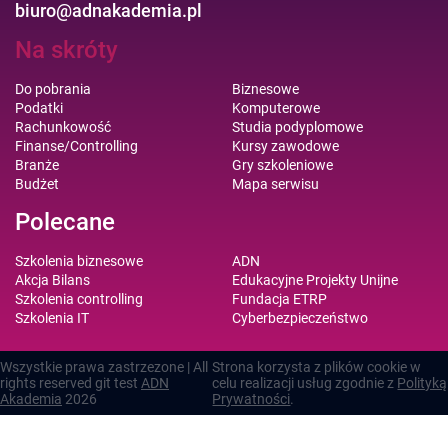
biuro@adnakademia.pl
Na skróty
Do pobrania
Biznesowe
Podatki
Komputerowe
Rachunkowość
Studia podyplomowe
Finanse/Controlling
Kursy zawodowe
Branże
Gry szkoleniowe
Budżet
Mapa serwisu
Polecane
Szkolenia biznesowe
ADN
Akcja Bilans
Edukacyjne Projekty Unijne
Szkolenia controlling
Fundacja ETRP
Szkolenia IT
Cyberbezpieczeństwo
Wszystkie prawa zastrzezone | All
Strona korzysta z plików cookie w
rights reserved git test
ADN
celu realizacji usług zgodnie z
Polityką
Akademia
2026
Prywatności
.