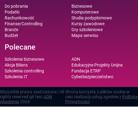
Do pobrania
Biznesowe
Podatki
Komputerowe
Rachunkowość
Studia podyplomowe
Finanse/Controlling
Kursy zawodowe
Branże
Gry szkoleniowe
Budżet
Mapa serwisu
Polecane
Szkolenia biznesowe
ADN
Akcja Bilans
Edukacyjne Projekty Unijne
Szkolenia controlling
Fundacja ETRP
Szkolenia IT
Cyberbezpieczeństwo
Wszystkie prawa zastrzezone | All
Strona korzysta z plików cookie w
rights reserved git test
ADN
celu realizacji usług zgodnie z
Polityką
Akademia
2026
Prywatności
.