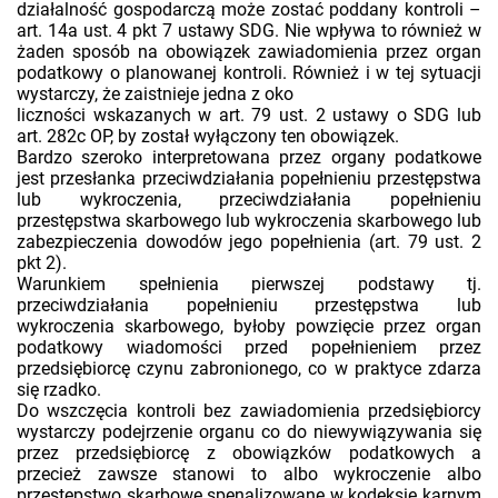
działalność gospodarczą może zostać poddany kontroli –
art. 14a ust. 4 pkt 7 ustawy SDG. Nie wpływa to również w
żaden sposób na obowiązek zawiadomienia przez organ
podatkowy o planowanej kontroli. Również i w tej sytuacji
wystarczy, że zaistnieje jedna z oko
liczności wskazanych w art. 79 ust. 2 ustawy o SDG lub
art. 282c OP, by został wyłączony ten obowiązek.
Bardzo szeroko interpretowana przez organy podatkowe
jest przesłanka przeciwdziałania popełnieniu przestępstwa
lub wykroczenia, przeciwdziałania popełnieniu
przestępstwa skarbowego lub wykroczenia skarbowego lub
zabezpieczenia dowodów jego popełnienia (art. 79 ust. 2
pkt 2).
Warunkiem spełnienia pierwszej podstawy tj.
przeciwdziałania popełnieniu przestępstwa lub
wykroczenia skarbowego, byłoby powzięcie przez organ
podatkowy wiadomości przed popełnieniem przez
przedsiębiorcę czynu zabronionego, co w praktyce zdarza
się rzadko.
Do wszczęcia kontroli bez zawiadomienia przedsiębiorcy
wystarczy podejrzenie organu co do niewywiązywania się
przez przedsiębiorcę z obowiązków podatkowych a
przecież zawsze stanowi to albo wykroczenie albo
przestępstwo skarbowe spenalizowane w kodeksie karnym