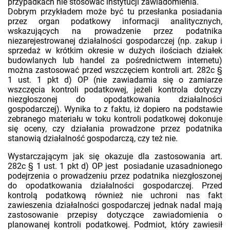
przypadkach nie stosować instytucji zawiadomienia.
Dobrym przykładem może być tu przesłanka posiadania
przez organ podatkowy informacji analitycznych,
wskazujących na prowadzenie przez podatnika
niezarejestrowanej działalności gospodarczej (np. zakup i
sprzedaż w krótkim okresie w dużych ilościach działek
budowlanych lub handel za pośrednictwem internetu)
można zastosować przed wszczęciem kontroli art. 282c §
1 ust. 1 pkt d) OP (nie zawiadamia się o zamiarze
wszczęcia kontroli podatkowej, jeżeli kontrola dotyczy
niezgłoszonej do opodatkowania działalności
gospodarczej). Wynika to z faktu, iż dopiero na podstawie
zebranego materiału w toku kontroli podatkowej dokonuje
się oceny, czy działania prowadzone przez podatnika
stanowią działalność gospodarczą, czy też nie.
Wystarczającym jak się okazuje dla zastosowania art.
282c § 1 ust. 1 pkt d) OP jest posiadanie uzasadnionego
podejrzenia o prowadzeniu przez podatnika niezgłoszonej
do opodatkowania działalności gospodarczej. Przed
kontrolą podatkową również nie uchroni nas fakt
zawieszenia działalności gospodarczej jednak nadal mają
zastosowanie przepisy dotyczące zawiadomienia o
planowanej kontroli podatkowej. Podmiot, który zawiesił