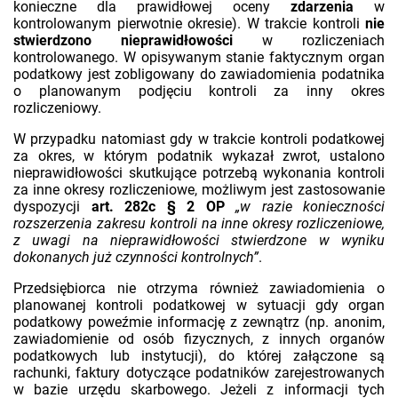
konieczne dla prawidłowej oceny
zdarzenia
w
kontrolowanym pierwotnie okresie). W trakcie kontroli
nie
stwierdzono nieprawidłowości
w rozliczeniach
kontrolowanego. W opisywanym stanie faktycznym organ
podatkowy jest zobligowany do zawiadomienia podatnika
o planowanym podjęciu kontroli za inny okres
rozliczeniowy.
W przypadku natomiast gdy w trakcie kontroli podatkowej
za okres, w którym podatnik wykazał zwrot, ustalono
nieprawidłowości skutkujące potrzebą wykonania kontroli
za inne okresy rozliczeniowe, możliwym jest zastosowanie
dyspozycji
art. 282c § 2 OP
„w razie konieczności
rozszerzenia zakresu kontroli na inne okresy rozliczeniowe,
z uwagi na nieprawidłowości stwierdzone w wyniku
dokonanych już czynności kontrolnych”
.
Przedsiębiorca nie otrzyma również zawiadomienia o
planowanej kontroli podatkowej w sytuacji gdy organ
podatkowy poweźmie informację z zewnątrz (np. anonim,
zawiadomienie od osób fizycznych, z innych organów
podatkowych lub instytucji), do której załączone są
rachunki, faktury dotyczące podatników zarejestrowanych
w bazie urzędu skarbowego. Jeżeli z informacji tych