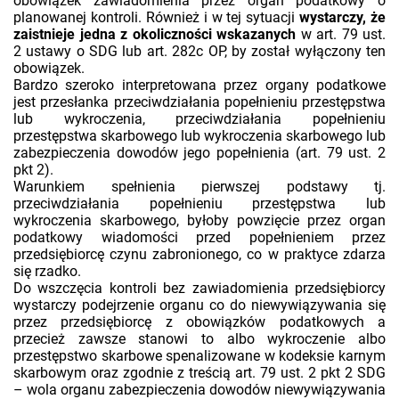
obowiązek zawiadomienia przez organ podatkowy o
planowanej kontroli. Również i w tej sytuacji
wystarczy, że
zaistnieje jedna z okoliczności wskazanych
w art. 79 ust.
2 ustawy o SDG lub art. 282c OP, by został wyłączony ten
obowiązek.
Bardzo szeroko interpretowana przez organy podatkowe
jest przesłanka przeciwdziałania popełnieniu przestępstwa
lub wykroczenia, przeciwdziałania popełnieniu
przestępstwa skarbowego lub wykroczenia skarbowego lub
zabezpieczenia dowodów jego popełnienia (art. 79 ust. 2
pkt 2).
Warunkiem spełnienia pierwszej podstawy tj.
przeciwdziałania popełnieniu przestępstwa lub
wykroczenia skarbowego, byłoby powzięcie przez organ
podatkowy wiadomości przed popełnieniem przez
przedsiębiorcę czynu zabronionego, co w praktyce zdarza
się rzadko.
Do wszczęcia kontroli bez zawiadomienia przedsiębiorcy
wystarczy podejrzenie organu co do niewywiązywania się
przez przedsiębiorcę z obowiązków podatkowych a
przecież zawsze stanowi to albo wykroczenie albo
przestępstwo skarbowe spenalizowane w kodeksie karnym
skarbowym oraz zgodnie z treścią art. 79 ust. 2 pkt 2 SDG
– wola organu zabezpieczenia dowodów niewywiązywania