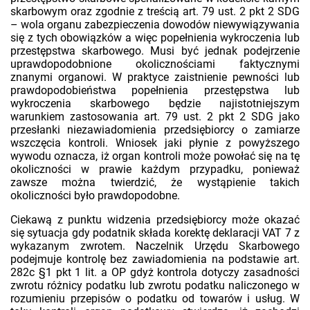
skarbowym oraz zgodnie z treścią art. 79 ust. 2 pkt 2 SDG
– wola organu zabezpieczenia dowodów niewywiązywania
się z tych obowiązków a więc popełnienia wykroczenia lub
przestępstwa skarbowego. Musi być jednak podejrzenie
uprawdopodobnione okolicznościami faktycznymi
znanymi organowi. W praktyce zaistnienie pewności lub
prawdopodobieństwa popełnienia przestępstwa lub
wykroczenia skarbowego będzie najistotniejszym
warunkiem zastosowania art. 79 ust. 2 pkt 2 SDG jako
przesłanki niezawiadomienia przedsiębiorcy o zamiarze
wszczęcia kontroli. Wniosek jaki płynie z powyższego
wywodu oznacza, iż organ kontroli może powołać się na tę
okoliczności w prawie każdym przypadku, ponieważ
zawsze można twierdzić, że wystąpienie takich
okoliczności było prawdopodobne.
Ciekawą z punktu widzenia przedsiębiorcy może okazać
się sytuacja gdy podatnik składa korektę deklaracji VAT 7 z
wykazanym zwrotem. Naczelnik Urzędu Skarbowego
podejmuje kontrolę bez zawiadomienia na podstawie art.
282c §1 pkt 1 lit. a OP gdyż kontrola dotyczy zasadności
zwrotu różnicy podatku lub zwrotu podatku naliczonego w
rozumieniu przepisów o podatku od towarów i usług. W