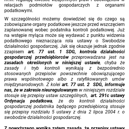
relacjach podmiotów gospodarczych z organami
podatkowymi.
W szczególności możemy dowiedzieć się do czego są
zobowiązane organy podatkowe jeszcze przed wszczęciem
zaplanowanej wobec podatnika kontroli podatkowej. Już
na wstępie myląca może się wydawać z punktu widzenia
podatkowego nieznacząca rola ustawy o Swobodzie
działalności gospodarczej. Jak się okazuje jednak zgodnie
zzapisem
art. 77 ust. 1 SDG, kontrola działalności
gospodarczej przedsiębiorców
przeprowadzana jest na
zasadach określonych w niniejszej ustawie
, chyba że
zasady i tryb kontroli wynikają z bezpośrednio
stosowanych przepisów powszechnie obowiązującego
prawa wspólnotowego albo z ratyfikowanych umów
międzynarodowych. Z kolei
art. 77 ust. 2 SDG, informuje
nas, że w zakresie nieuregulowanym
w niniejszym rozdziale
stosuje się przepisy ustaw szczególnych,
art. 291c ustawy
Ordynacja podatkowa
, że do kontroli działalności
gospodarczej podatnika będącego przedsiębiorcą stosuje
się przepisy rozdziału 5 ustawy z dnia 2 lipca 2004 r. o
swobodzie działalności gospodarczej.
Z powyższego wynika zatem zasada, że przepisy ustawy