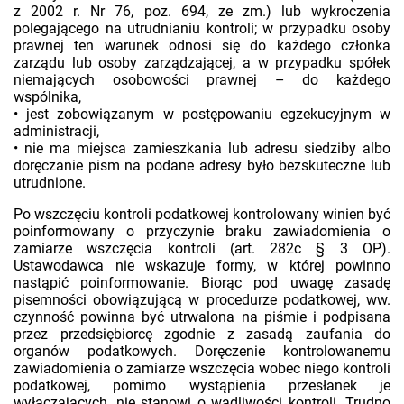
z 2002 r. Nr 76, poz. 694, ze zm.) lub wykroczenia
polegającego na utrudnianiu kontroli; w przypadku osoby
prawnej ten warunek odnosi się do każdego członka
zarządu lub osoby zarządzającej, a w przypadku spółek
niemających osobowości prawnej – do każdego
wspólnika,
• jest zobowiązanym w postępowaniu egzekucyjnym w
administracji,
• nie ma miejsca zamieszkania lub adresu siedziby albo
doręczanie pism na podane adresy było bezskuteczne lub
utrudnione.
Po wszczęciu kontroli podatkowej kontrolowany winien być
poinformowany o przyczynie braku zawiadomienia o
zamiarze wszczęcia kontroli (art. 282c § 3 OP).
Ustawodawca nie wskazuje formy, w której powinno
nastąpić poinformowanie. Biorąc pod uwagę zasadę
pisemności obowiązującą w procedurze podatkowej, ww.
czynność powinna być utrwalona na piśmie i podpisana
przez przedsiębiorcę zgodnie z zasadą zaufania do
organów podatkowych. Doręczenie kontrolowanemu
zawiadomienia o zamiarze wszczęcia wobec niego kontroli
podatkowej, pomimo wystąpienia przesłanek je
wyłączających, nie stanowi o wadliwości kontroli. Trudno