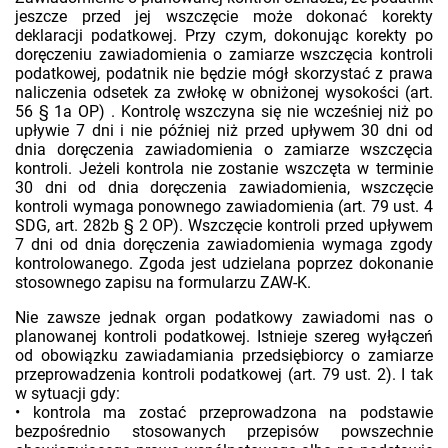
jeszcze przed jej wszczęcie może dokonać korekty
deklaracji podatkowej. Przy czym, dokonując korekty po
doręczeniu zawiadomienia o zamiarze wszczęcia kontroli
podatkowej, podatnik nie będzie mógł skorzystać z prawa
naliczenia odsetek za zwłokę w obniżonej wysokości (art.
56 § 1a OP) . Kontrolę wszczyna się nie wcześniej niż po
upływie 7 dni i nie później niż przed upływem 30 dni od
dnia doręczenia zawiadomienia o zamiarze wszczęcia
kontroli. Jeżeli kontrola nie zostanie wszczęta w terminie
30 dni od dnia doręczenia zawiadomienia, wszczęcie
kontroli wymaga ponownego zawiadomienia (art. 79 ust. 4
SDG, art. 282b § 2 OP). Wszczęcie kontroli przed upływem
7 dni od dnia doręczenia zawiadomienia wymaga zgody
kontrolowanego. Zgoda jest udzielana poprzez dokonanie
stosownego zapisu na formularzu ZAW-K.
Nie zawsze jednak organ podatkowy zawiadomi nas o
planowanej kontroli podatkowej. Istnieje szereg wyłączeń
od obowiązku zawiadamiania przedsiębiorcy o zamiarze
przeprowadzenia kontroli podatkowej (art. 79 ust. 2). I tak
w sytuacji gdy:
• kontrola ma zostać przeprowadzona na podstawie
bezpośrednio stosowanych przepisów powszechnie