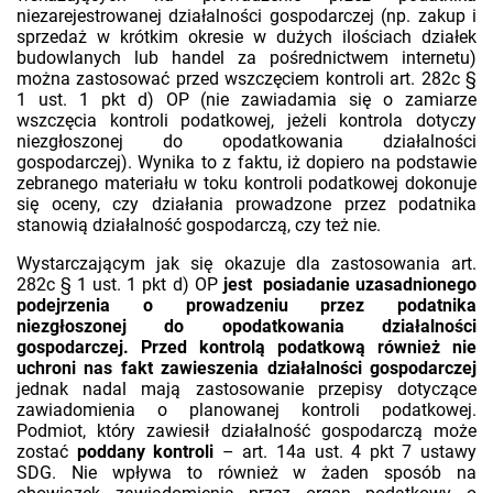
niezarejestrowanej działalności gospodarczej (np. zakup i
sprzedaż w krótkim okresie w dużych ilościach działek
budowlanych lub handel za pośrednictwem internetu)
można zastosować przed wszczęciem kontroli art. 282c §
1 ust. 1 pkt d) OP (nie zawiadamia się o zamiarze
wszczęcia kontroli podatkowej, jeżeli kontrola dotyczy
niezgłoszonej do opodatkowania działalności
gospodarczej). Wynika to z faktu, iż dopiero na podstawie
zebranego materiału w toku kontroli podatkowej dokonuje
się oceny, czy działania prowadzone przez podatnika
stanowią działalność gospodarczą, czy też nie.
Wystarczającym jak się okazuje dla zastosowania art.
282c § 1 ust. 1 pkt d) OP
jest posiadanie uzasadnionego
podejrzenia o prowadzeniu przez podatnika
niezgłoszonej do opodatkowania działalności
gospodarczej. Przed kontrolą podatkową również nie
uchroni nas fakt zawieszenia działalności gospodarczej
jednak nadal mają zastosowanie przepisy dotyczące
zawiadomienia o planowanej kontroli podatkowej.
Podmiot, który zawiesił działalność gospodarczą może
zostać
poddany kontroli
– art. 14a ust. 4 pkt 7 ustawy
SDG. Nie wpływa to również w żaden sposób na