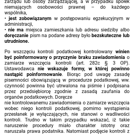
zarządu lub osoby zarządzającej, a w przypadku spółek
niemających osobowości prawnej – do każdego
wspólnika,
•
jest zobowiązanym
w postępowaniu egzekucyjnym w
administracji,
•
nie ma
miejsca zamieszkania lub adresu siedziby albo
doręczanie
pism na podane adresy było
bezskuteczne lub
utrudnione.
Po wszczęciu kontroli podatkowej kontrolowany
winien
być poinformowany o przyczynie braku zawiadomienia
o
zamiarze wszczęcia kontroli (art. 282c § 3 OP).
Ustawodawca
nie wskazuje formy, w której powinno
nastąpić poinformowanie
. Biorąc pod uwagę zasadę
pisemności obowiązującą w procedurze podatkowej, ww.
czynność powinna być utrwalona na piśmie i podpisana
przez przedsiębiorcę zgodnie z zasadą zaufania do
organów podatkowych. Doręcze
nie kontrolowanemu zawiadomienia o zamiarze wszczęcia
wobec niego kontroli podatkowej, pomimo wystąpienia
przesłanek je wyłączających, nie stanowi o wadliwości
kontroli. Trudno w takim przypadku wskazać, iż takie
naruszenie procedury miało charakter istotny oraz
naruszała prawa podatnika. Natomiast podjęcie kontroli z