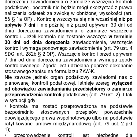
doręczeniu zawiadomienia o zamiarze wszczęcia kontroli
podatkowej, podatnik nie będzie mógł skorzystać z prawa
naliczenia odsetek za zwłokę w obniżonej wysokości (art.
56 § 1a OP) . Kontrolę wszczyna się nie wcześniej
niż po
upływie 7 dni
i nie później niż przed upływem 30 dni od
dnia doręczenia zawiadomienia o zamiarze wszczęcia
kontroli. Jeżeli kontrola nie zostanie wszczęta
w terminie
30 dni od
dnia doręczenia
zawiadomienia, wszczęcie
kontroli wymaga ponownego zawiadomienia (art. 79 ust. 4
SDG, art. 282b § 2 OP). Wszczęcie kontroli przed upływem
7 dni od dnia doręczenia zawiadomienia wymaga zgody
kontrolowanego. Zgoda jest udzielana poprzez dokonanie
stosownego zapisu na formularzu ZAW-K.
Nie zawsze jednak organ podatkowy zawiadomi nas o
planowanej kontroli podatkowej. Istnieje szereg
wyłączeń
od obowiązku zawiadamiania przedsiębiorcy o zamiarze
przeprowadzenia kontroli
podatkowej (art. 79 ust. 2). I tak
w sytuacji gdy:
• kontrola ma zostać przeprowadzona na podstawie
bezpośrednio stosowanych przepisów powszechnie
obowiązującego prawa wspólnotowego albo na podstawie
ratyfikowanej umowy międzynarodowej (art. 79 ust. 2 pkt
1);
• przeprowadzenie kontroli jest niezbędne dla