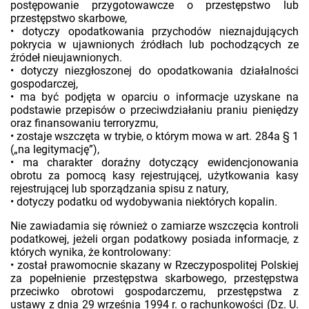
postępowanie przygotowawcze o przestępstwo lub
przestępstwo skarbowe,
• dotyczy opodatkowania przychodów nieznajdujących
pokrycia w ujawnionych źródłach lub pochodzących ze
źródeł nieujawnionych.
• dotyczy niezgłoszonej do opodatkowania działalności
gospodarczej,
• ma być podjęta w oparciu o informacje uzyskane na
podstawie przepisów o przeciwdziałaniu praniu pieniędzy
oraz finansowaniu terroryzmu,
• zostaje wszczęta w trybie, o którym mowa w art. 284a § 1
(„na legitymację”),
• ma charakter doraźny dotyczący ewidencjonowania
obrotu za pomocą kasy rejestrującej, użytkowania kasy
rejestrującej lub sporządzania spisu z natury,
• dotyczy podatku od wydobywania niektórych kopalin.
Nie zawiadamia się również o zamiarze wszczęcia kontroli
podatkowej, jeżeli organ podatkowy posiada informacje, z
których wynika, że kontrolowany:
• został prawomocnie skazany w Rzeczypospolitej Polskiej
za popełnienie przestępstwa skarbowego, przestępstwa
przeciwko obrotowi gospodarczemu, przestępstwa z
ustawy z dnia 29 września 1994 r. o rachunkowości (Dz. U.