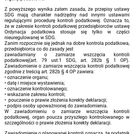
Z powyższego wynika zatem zasada, że przepisy ustawy
SDG mają charakter nadrzędny nad innymi ustawami
regulującymi procedurę kontroli podatkowej. Oznacza to,
że w zakresie kontroli podatkowej przedsiębiorców ustawę
Ordynacja podatkowa stosuje się tylko w części
nieuregulowanej w SDG.
Zanim rozpocznie się jednak na dobre kontrola podatkowa,
przedsiębiorca co do zasady jest
zawiadamiany o zamiarze wszczęcia kontroli
podatkowej(art. 79 ust.1 SDG, art. 282b § 1 OP).
Zawiadomienie o zamiarze wszczęcia kontroli podatkowej
zgodnie z treścią art. 282b § 4 OP zawiera:
• oznaczenie organu;
• datę i miejsce wystawienia;
• oznaczenie kontrolowanego;
• wskazanie zakresu kontroli;
• pouczenie o prawie złożenia korekty deklaracji;
• podpis osoby upoważnionej do zawiadomienia.
W zawiadomieniu o zamiarze wszczęcia kontroli
podatkowej, organ poucza przyszłego kontrolowanego w
szczególności o prawie złożenia korekty deklaracji.
Zawiadomienie o planowanej kontroli oznacza, że podatnik