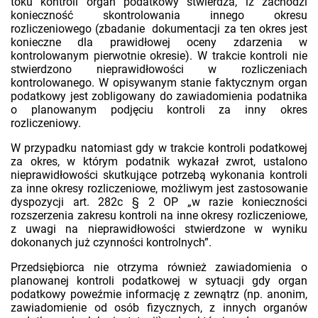
toku kontroli organ podatkowy stwierdza, iż zachodzi
konieczność skontrolowania innego okresu
rozliczeniowego (zbadanie dokumentacji za ten okres jest
konieczne dla prawidłowej oceny zdarzenia w
kontrolowanym pierwotnie okresie). W trakcie kontroli nie
stwierdzono nieprawidłowości w rozliczeniach
kontrolowanego. W opisywanym stanie faktycznym organ
podatkowy jest zobligowany do zawiadomienia podatnika
o planowanym podjęciu kontroli za inny okres
rozliczeniowy.
W przypadku natomiast gdy w trakcie kontroli podatkowej
za okres, w którym podatnik wykazał zwrot, ustalono
nieprawidłowości skutkujące potrzebą wykonania kontroli
za inne okresy rozliczeniowe, możliwym jest zastosowanie
dyspozycji art. 282c § 2 OP „w razie konieczności
rozszerzenia zakresu kontroli na inne okresy rozliczeniowe,
z uwagi na nieprawidłowości stwierdzone w wyniku
dokonanych już czynności kontrolnych”.
Przedsiębiorca nie otrzyma również zawiadomienia o
planowanej kontroli podatkowej w sytuacji gdy organ
podatkowy poweźmie informację z zewnątrz (np. anonim,
zawiadomienie od osób fizycznych, z innych organów