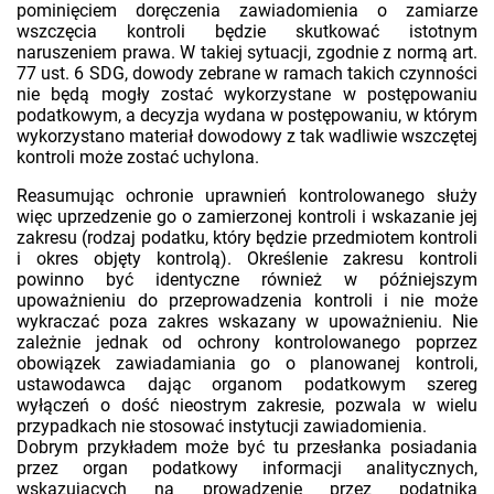
pominięciem doręczenia zawiadomienia o zamiarze
wszczęcia kontroli będzie skutkować istotnym
naruszeniem prawa. W takiej sytuacji, zgodnie z normą art.
77 ust. 6 SDG, dowody zebrane w ramach takich czynności
nie będą mogły zostać wykorzystane w postępowaniu
podatkowym, a decyzja wydana w postępowaniu, w którym
wykorzystano materiał dowodowy z tak wadliwie wszczętej
kontroli może zostać uchylona.
Reasumując ochronie uprawnień kontrolowanego służy
więc uprzedzenie go o zamierzonej kontroli i wskazanie jej
zakresu (rodzaj podatku, który będzie przedmiotem kontroli
i okres objęty kontrolą). Określenie zakresu kontroli
powinno być identyczne również w późniejszym
upoważnieniu do przeprowadzenia kontroli i nie może
wykraczać poza zakres wskazany w upoważnieniu. Nie
zależnie jednak od ochrony kontrolowanego poprzez
obowiązek zawiadamiania go o planowanej kontroli,
ustawodawca dając organom podatkowym szereg
wyłączeń o dość nieostrym zakresie, pozwala w wielu
przypadkach nie stosować instytucji zawiadomienia.
Dobrym przykładem może być tu przesłanka posiadania
przez organ podatkowy informacji analitycznych,
wskazujących na prowadzenie przez podatnika