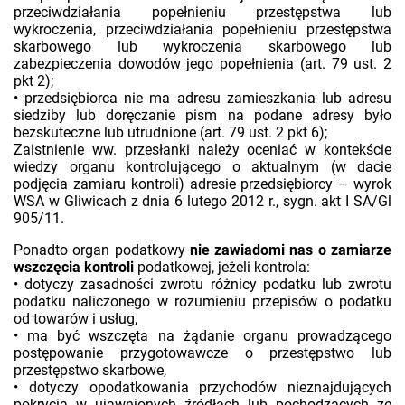
przeciwdziałania popełnieniu przestępstwa lub
wykroczenia, przeciwdziałania popełnieniu przestępstwa
skarbowego lub wykroczenia skarbowego lub
zabezpieczenia dowodów jego popełnienia (art. 79 ust. 2
pkt 2);
• przedsiębiorca nie ma adresu zamieszkania lub adresu
siedziby lub doręczanie pism na podane adresy było
bezskuteczne lub utrudnione (art. 79 ust. 2 pkt 6);
Zaistnienie ww. przesłanki należy oceniać w kontekście
wiedzy organu kontrolującego o aktualnym (w dacie
podjęcia zamiaru kontroli) adresie przedsiębiorcy – wyrok
WSA w Gliwicach z dnia 6 lutego 2012 r., sygn. akt I SA/Gl
905/11.
Ponadto organ podatkowy
nie zawiadomi nas o zamiarze
wszczęcia kontroli
podatkowej, jeżeli kontrola:
• dotyczy zasadności zwrotu różnicy podatku lub zwrotu
podatku naliczonego w rozumieniu przepisów o podatku
od towarów i usług,
• ma być wszczęta na żądanie organu prowadzącego
postępowanie przygotowawcze o przestępstwo lub
przestępstwo skarbowe,
• dotyczy opodatkowania przychodów nieznajdujących
pokrycia w ujawnionych źródłach lub pochodzących ze