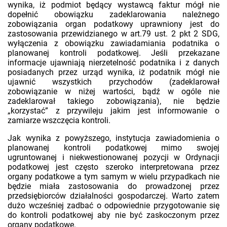
wynika, iż podmiot będący wystawcą faktur mógł nie
dopełnić obowiązku zadeklarowania należnego
zobowiązania organ podatkowy uprawniony jest do
zastosowania przewidzianego w art.79 ust. 2 pkt 2 SDG,
wyłączenia z obowiązku zawiadamiania podatnika o
planowanej kontroli podatkowej. Jeśli przekazane
informacje ujawniają nierzetelność podatnika i z danych
posiadanych przez urząd wynika, iż podatnik mógł nie
ujawnić wszystkich przychodów (zadeklarował
zobowiązanie w niżej wartości, bądź w ogóle nie
zadeklarował takiego zobowiązania), nie będzie
„korzystać” z przywileju jakim jest informowanie o
zamiarze wszczęcia kontroli.
Jak wynika z powyższego, instytucja zawiadomienia o
planowanej kontroli podatkowej mimo swojej
ugruntowanej i niekwestionowanej pozycji w Ordynacji
podatkowej jest często szeroko interpretowana przez
organy podatkowe a tym samym w wielu przypadkach nie
będzie miała zastosowania do prowadzonej przez
przedsiębiorców działalności gospodarczej. Warto zatem
dużo wcześniej zadbać o odpowiednie przygotowanie się
do kontroli podatkowej aby nie być zaskoczonym przez
organy podatkowe.