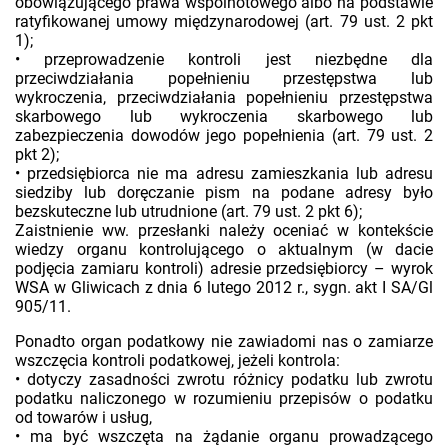
obowiązującego prawa wspólnotowego albo na podstawie
ratyfikowanej umowy międzynarodowej (art. 79 ust. 2 pkt
1);
• przeprowadzenie kontroli jest niezbędne dla
przeciwdziałania popełnieniu przestępstwa lub
wykroczenia, przeciwdziałania popełnieniu przestępstwa
skarbowego lub wykroczenia skarbowego lub
zabezpieczenia dowodów jego popełnienia (art. 79 ust. 2
pkt 2);
• przedsiębiorca nie ma adresu zamieszkania lub adresu
siedziby lub doręczanie pism na podane adresy było
bezskuteczne lub utrudnione (art. 79 ust. 2 pkt 6);
Zaistnienie ww. przesłanki należy oceniać w kontekście
wiedzy organu kontrolującego o aktualnym (w dacie
podjęcia zamiaru kontroli) adresie przedsiębiorcy – wyrok
WSA w Gliwicach z dnia 6 lutego 2012 r., sygn. akt I SA/Gl
905/11.
Ponadto organ podatkowy nie zawiadomi nas o zamiarze
wszczęcia kontroli podatkowej, jeżeli kontrola:
• dotyczy zasadności zwrotu różnicy podatku lub zwrotu
podatku naliczonego w rozumieniu przepisów o podatku
od towarów i usług,
• ma być wszczęta na żądanie organu prowadzącego