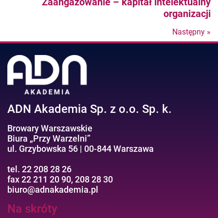
Nastepny
Zaangażowanie – kapitał intelektualny
post
organizacji
Następny »
N
po
ADN Akademia Sp. z o.o. Sp. k.
Browary Warszawskie
Biura „Przy Warzelni”
ul. Grzybowska 56 | 00-844 Warszawa
tel. 22 208 28 26
fax 22 211 20 90, 208 28 30
biuro@adnakademia.pl
Na skróty