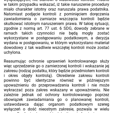
w takim przypadku wskazać, iż takie naruszenie procedury
miało charakter istotny oraz naruszała prawa podatnika.
Natomiast podjęcie kontroli z pominięciem doręczenia
zawiadomienia o zamiarze wszczęcia kontroli będzie
skutkować istotnym naruszeniem prawa. W takiej sytuacji,
zgodnie z normą art. 77 ust. 6 SDG, dowody zebrane w
ramach takich czynności nie będą mogły zostać
wykorzystane w postępowaniu podatkowym, a decyzja
wydana w postępowaniu, w którym wykorzystano materiał
dowodowy z tak wadliwie wszczętej kontroli może zostać
uchylona.
Reasumując ochronie uprawnień kontrolowanego służy
więc uprzedzenie go o zamierzonej kontroli i wskazanie jej
zakresu (rodzaj podatku, który będzie przedmiotem kontroli
i okres objęty kontrolą). Określenie zakresu kontroli
powinno być identyczne również w późniejszym
upoważnieniu do przeprowadzenia kontroli i nie może
wykraczać poza zakres wskazany w upoważnieniu. Nie
zależnie jednak od ochrony kontrolowanego poprzez
obowiązek zawiadamiania go o planowanej kontroli,
ustawodawca dając organom podatkowym szereg
wyłączeń o dość nieostrym zakresie, pozwala w wielu