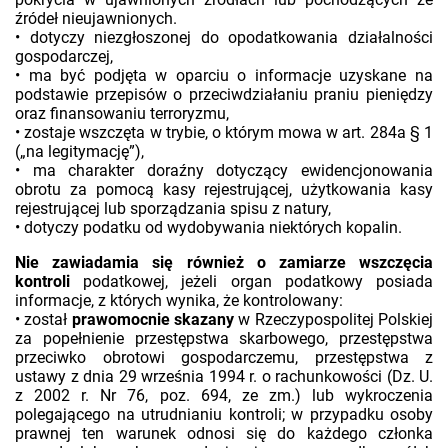
źródeł nieujawnionych.
• dotyczy niezgłoszonej do opodatkowania działalności
gospodarczej,
• ma być podjęta w oparciu o informacje uzyskane na
podstawie przepisów o przeciwdziałaniu praniu pieniędzy
oraz finansowaniu terroryzmu,
• zostaje wszczęta w trybie, o którym mowa w art. 284a § 1
(„na legitymację”),
• ma charakter doraźny dotyczący ewidencjonowania
obrotu za pomocą kasy rejestrującej, użytkowania kasy
rejestrującej lub sporządzania spisu z natury,
• dotyczy podatku od wydobywania niektórych kopalin.
Nie zawiadamia się również o zamiarze wszczęcia
kontroli
podatkowej, jeżeli organ podatkowy posiada
informacje, z których wynika, że kontrolowany:
• został
prawomocnie skazany
w Rzeczypospolitej Polskiej
za popełnienie przestępstwa skarbowego, przestępstwa
przeciwko obrotowi gospodarczemu, przestępstwa z
ustawy z dnia 29 września 1994 r. o rachunkowości (Dz. U.
z 2002 r. Nr 76, poz. 694, ze zm.) lub wykroczenia
polegającego na utrudnianiu kontroli; w przypadku osoby
prawnej ten warunek odnosi się do każdego członka