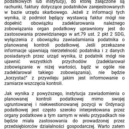
podatkowych lub instytucji), do której załączone są
rachunki, faktury dotyczące podatników zarejestrowanych
w bazie urzędu skarbowego. Jeżeli z informacji tych
wynika, iż podmiot będący wystawcą faktur mógł nie
dopełnić obowiązku zadeklarowania należnego
zobowiązania organ podatkowy uprawniony jest do
zastosowania przewidzianego w art.79 ust. 2 pkt 2 SDG,
wyłączenia z obowiązku zawiadamiania podatnika o
planowanej kontroli podatkowej. Jeśli przekazane
informacje ujawniają nierzetelność podatnika i z danych
posiadanych przez urząd wynika, iż podatnik mógł nie
ujawnić wszystkich przychodów (zadeklarował
zobowiązanie w niżej wartości, bądź w ogóle nie
zadeklarował takiego zobowiązania), nie będzie
„korzystać” z przywileju jakim jest informowanie o
zamiarze wszczęcia kontroli.
Jak wynika z powyższego, instytucja zawiadomienia o
planowanej kontroli podatkowej mimo swojej
ugruntowanej i niekwestionowanej pozycji w Ordynacji
podatkowej jest często szeroko interpretowana przez
organy podatkowe a tym samym w wielu przypadkach nie
będzie miała zastosowania do prowadzonej przez
przedsiębiorców działalności gospodarczej. Warto zatem