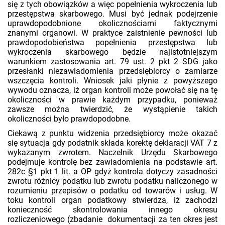
się z tych obowiązków a więc popełnienia wykroczenia lub
przestępstwa skarbowego. Musi być jednak podejrzenie
uprawdopodobnione okolicznościami faktycznymi
znanymi organowi. W praktyce zaistnienie pewności lub
prawdopodobieństwa popełnienia przestępstwa lub
wykroczenia skarbowego będzie najistotniejszym
warunkiem zastosowania art. 79 ust. 2 pkt 2 SDG jako
przesłanki niezawiadomienia przedsiębiorcy o zamiarze
wszczęcia kontroli. Wniosek jaki płynie z powyższego
wywodu oznacza, iż organ kontroli może powołać się na tę
okoliczności w prawie każdym przypadku, ponieważ
zawsze można twierdzić, że wystąpienie takich
okoliczności było prawdopodobne.
Ciekawą z punktu widzenia przedsiębiorcy może okazać
się sytuacja gdy podatnik składa korektę deklaracji VAT 7 z
wykazanym zwrotem. Naczelnik Urzędu Skarbowego
podejmuje kontrolę bez zawiadomienia na podstawie art.
282c §1 pkt 1 lit. a OP gdyż kontrola dotyczy zasadności
zwrotu różnicy podatku lub zwrotu podatku naliczonego w
rozumieniu przepisów o podatku od towarów i usług. W
toku kontroli organ podatkowy stwierdza, iż zachodzi
konieczność skontrolowania innego okresu
rozliczeniowego (zbadanie dokumentacji za ten okres jest