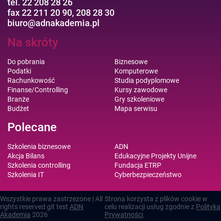
tel. 22 208 28 26
fax 22 211 20 90, 208 28 30
biuro@adnakademia.pl
Na skróty
Do pobrania
Biznesowe
Podatki
Komputerowe
Rachunkowość
Studia podyplomowe
Finanse/Controlling
Kursy zawodowe
Branże
Gry szkoleniowe
Budżet
Mapa serwisu
Polecane
Szkolenia biznesowe
ADN
Akcja Bilans
Edukacyjne Projekty Unijne
Szkolenia controlling
Fundacja ETRP
Szkolenia IT
Cyberbezpieczeństwo
Wszystkie prawa zastrzezone | All
Strona korzysta z plików cookie w
rights reserved git test
ADN
celu realizacji usług zgodnie z
Polityką
Akademia
2026
Prywatności
.