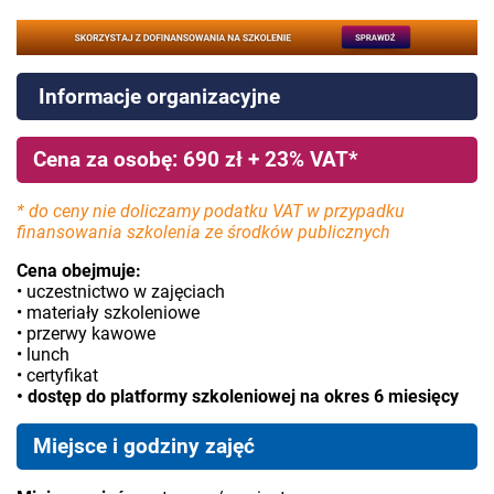
Informacje organizacyjne
Cena za osobę: 690 zł + 23% VAT*
* do ceny nie doliczamy podatku VAT w przypadku
finansowania szkolenia ze środków publicznych
Cena obejmuje:
• uczestnictwo w zajęciach
• materiały szkoleniowe
• przerwy kawowe
• lunch
• certyfikat
• dostęp do platformy szkoleniowej na okres 6 miesięcy
Miejsce i godziny zajęć