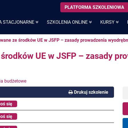
PLATFORMA SZKOLENIOWA
A STACJONARNE
SZKOLENIA ONLINE
KURSY
owane ze środków UE w JSFP – zasady prowadzenia wyodrębni
e środków UE w JSFP – zasady pr
ia budżetowe
Drukuj szkolenie
oś się
oś się