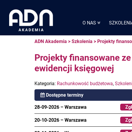
Skip
to
content
O NAS
SZKOLENI
ADN Akademia
>
Szkolenia
>
Projekty finans
Projekty finansowane z
ewidencji księgowej
Kategoria:
Rachunkowość budżetowa
,
Szkolen
Dostępne terminy
28-09-2026
–
Warszawa
Zgł
20-10-2026
–
Warszawa
Zgł