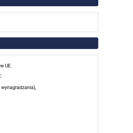
ów UE.
:
n wynagradzania),