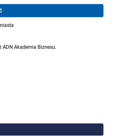
ć
miasta
ez ADN Akademia Biznesu.