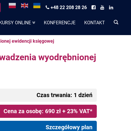
+48 22 208 28 26
KURSY ONLINE
KONFERENCJE
KONTAKT
onej ewidencji księgowej
owadzenia wyodrębnionej
Czas trwania: 1 dzień
Cena za osobę: 690 zł + 23% VAT*
Szczegółowy plan