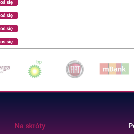
oś się
oś się
oś się
oś się
Na skróty
P
.