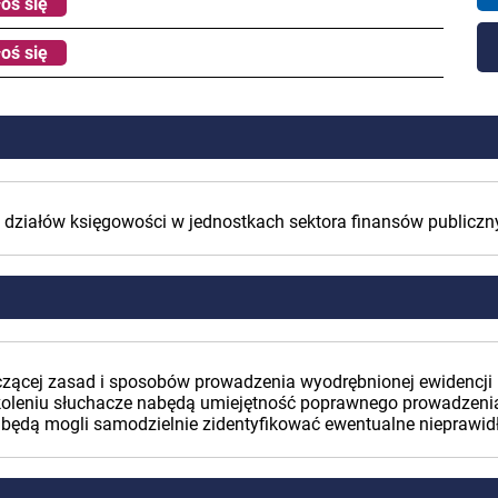
oś się
oś się
 działów księgowości w jednostkach sektora finansów publiczn
yczącej zasad i sposobów prowadzenia wyodrębnionej ewidencji
koleniu słuchacze nabędą umiejętność poprawnego prowadzenia 
 będą mogli samodzielnie zidentyfikować ewentualne nieprawid