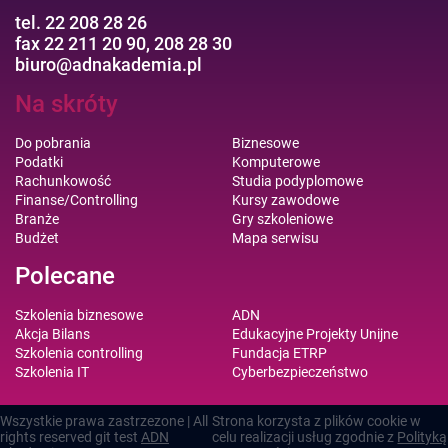
tel. 22 208 28 26
fax 22 211 20 90, 208 28 30
biuro@adnakademia.pl
Na skróty
Do pobrania
Biznesowe
Podatki
Komputerowe
Rachunkowość
Studia podyplomowe
Finanse/Controlling
Kursy zawodowe
Branże
Gry szkoleniowe
Budżet
Mapa serwisu
Polecane
Szkolenia biznesowe
ADN
Akcja Bilans
Edukacyjne Projekty Unijne
Szkolenia controlling
Fundacja ETRP
Szkolenia IT
Cyberbezpieczeństwo
Wszystkie prawa zastrzezone | All
Strona korzysta z plików cookie w
rights reserved git test
ADN
celu realizacji usług zgodnie z
Polityką