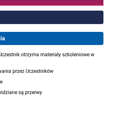
ia
Uczestnik otrzyma materiały szkoleniowe w
wania przez Uczestników
ie
widziane są przerwy