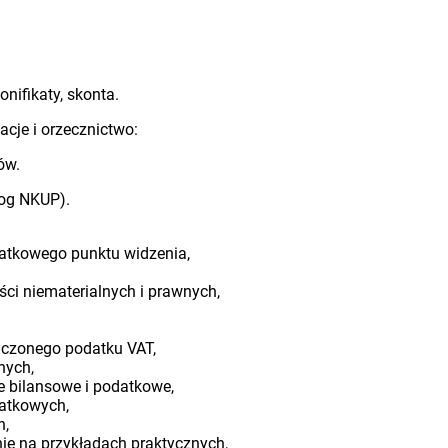
onifikaty, skonta.
acje i orzecznictwo:
ów.
log NKUP).
datkowego punktu widzenia,
ści niematerialnych i prawnych,
iczonego podatku VAT,
nych,
e bilansowe i podatkowe,
datkowych,
h,
enie na przykładach praktycznych,