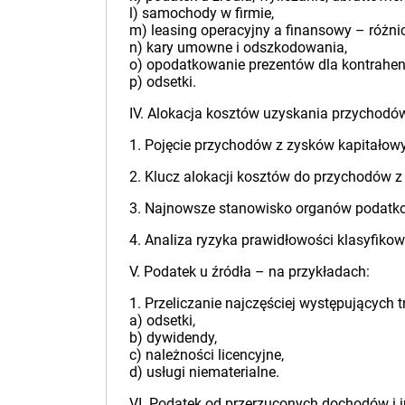
l) samochody w firmie,
m) leasing operacyjny a finansowy – różni
n) kary umowne i odszkodowania,
o) opodatkowanie prezentów dla kontrahen
p) odsetki.
IV. Alokacja kosztów uzyskania przychod
1. Pojęcie przychodów z zysków kapitałow
2. Klucz alokacji kosztów do przychodów z
3. Najnowsze stanowisko organów podatk
4. Analiza ryzyka prawidłowości klasyfiko
V. Podatek u źródła – na przykładach:
1. Przeliczanie najczęściej występujących t
a) odsetki,
b) dywidendy,
c) należności licencyjne,
d) usługi niematerialne.
VI. Podatek od przerzuconych dochodów i 