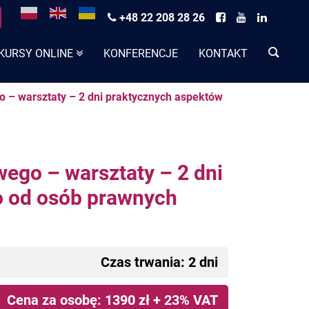
+48 22 208 28 26
KURSY ONLINE
KONFERENCJE
KONTAKT
o – warsztaty – 2 dni praktycznych aspektów
wego – warsztaty – 2 dni
o od osób prawnych
Czas trwania: 2 dni
Cena za osobę: 1390 zł + 23% VAT