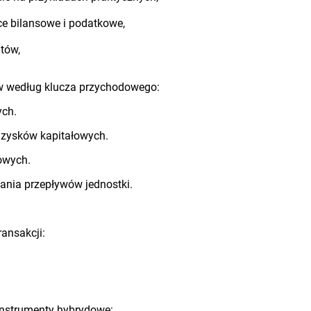
ce bilansowe i podatkowe,
tów,
ów według klucza przychodowego:
ych.
 zysków kapitałowych.
owych.
wania przepływów jednostki.
ransakcji:
instrumenty hybrydowe: