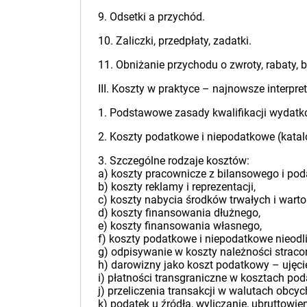
9. Odsetki a przychód.
10. Zaliczki, przedpłaty, zadatki.
11. Obniżanie przychodu o zwroty, rabaty, b
III. Koszty w praktyce – najnowsze interpret
1. Podstawowe zasady kwalifikacji wydatk
2. Koszty podatkowe i niepodatkowe (kata
3. Szczególne rodzaje kosztów:
a) koszty pracownicze z bilansowego i po
b) koszty reklamy i reprezentacji,
c) koszty nabycia środków trwałych i warto
d) koszty finansowania dłużnego,
e) koszty finansowania własnego,
f) koszty podatkowe i niepodatkowe nieodl
g) odpisywanie w koszty należności straco
h) darowizny jako koszt podatkowy – ujęci
i) płatności transgraniczne w kosztach po
j) przeliczenia transakcji w walutach obcyc
k) podatek u źródła, wyliczanie, ubruttowi