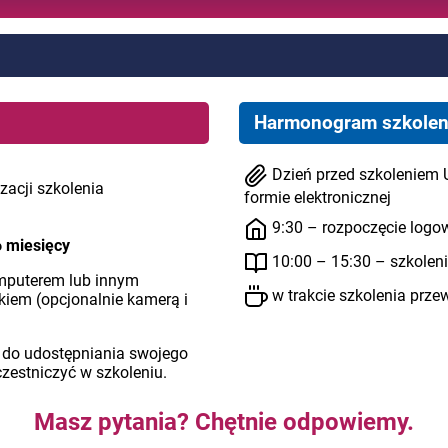
Harmonogram szkolen
Dzień przed szkoleniem 
zacji szkolenia
formie elektronicznej
9:30 – rozpoczęcie logo
6 miesięcy
10:00 – 15:30 – szkolen
mputerem lub innym
w trakcie szkolenia prze
em (opcjonalnie kamerą i
 do udostępniania swojego
czestniczyć w szkoleniu.
Masz pytania? Chętnie odpowiemy.