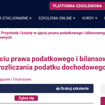
PLATFORMA SZKOLENIOWA
A STACJONARNE
SZKOLENIA ONLINE
KURSY
e Przychody i koszty w ujęciu prawa podatkowego i bilansoweg
rawnych
ęciu prawa podatkowego i bilanso
rozliczania podatku dochodoweg
ięgowe i Finansowe
Drukuj szkolenie
Zgłoś się