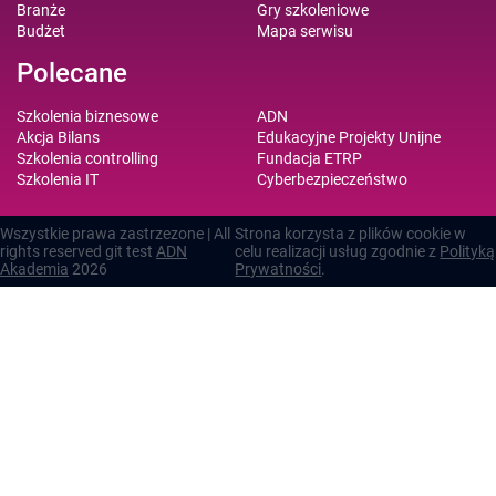
Branże
Gry szkoleniowe
Budżet
Mapa serwisu
Polecane
Szkolenia biznesowe
ADN
Akcja Bilans
Edukacyjne Projekty Unijne
Szkolenia controlling
Fundacja ETRP
Szkolenia IT
Cyberbezpieczeństwo
Wszystkie prawa zastrzezone | All
Strona korzysta z plików cookie w
rights reserved git test
ADN
celu realizacji usług zgodnie z
Polityką
Akademia
2026
Prywatności
.