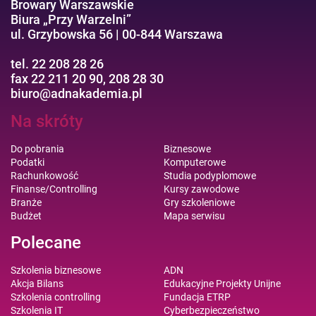
Browary Warszawskie
Biura „Przy Warzelni”
ul. Grzybowska 56 | 00-844 Warszawa
tel. 22 208 28 26
fax 22 211 20 90, 208 28 30
biuro@adnakademia.pl
Na skróty
Do pobrania
Biznesowe
Podatki
Komputerowe
Rachunkowość
Studia podyplomowe
Finanse/Controlling
Kursy zawodowe
Branże
Gry szkoleniowe
Budżet
Mapa serwisu
Polecane
Szkolenia biznesowe
ADN
Akcja Bilans
Edukacyjne Projekty Unijne
Szkolenia controlling
Fundacja ETRP
Szkolenia IT
Cyberbezpieczeństwo