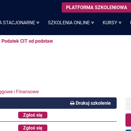
PLATFORMA SZKOLENIOWA
A STACJONARNE
SZKOLENIA ONLINE
KURSY
e Podatek CIT od podstaw
ięgowe i Finansowe
Drukuj szkolenie
Zgłoś się
Zgłoś się