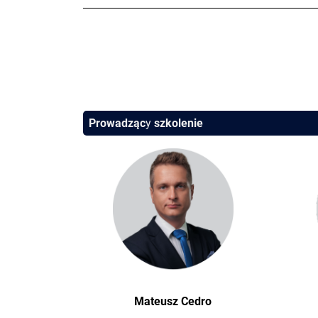
Prowadząc
y
szkolenie
Mateusz Cedro