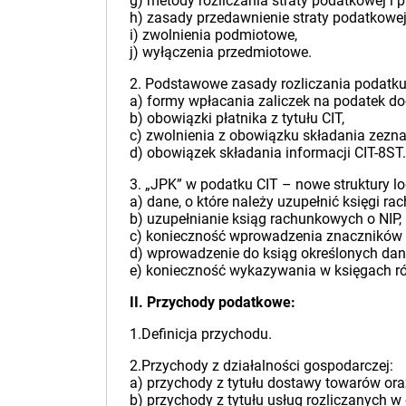
g) metody rozliczania straty podatkowej i p
h) zasady przedawnienie straty podatkowej
i) zwolnienia podmiotowe,
j) wyłączenia przedmiotowe.
2. Podstawowe zasady rozliczania podatku
a) formy wpłacania zaliczek na podatek d
b) obowiązki płatnika z tytułu CIT,
c) zwolnienia z obowiązku składania zezn
d) obowiązek składania informacji CIT-8ST.
3. „JPK” w podatku CIT – nowe struktury 
a) dane, o które należy uzupełnić księgi ra
b) uzupełnianie ksiąg rachunkowych o NIP, 
c) konieczność wprowadzenia znaczników i
d) wprowadzenie do ksiąg określonych dan
e) konieczność wykazywania w księgach r
II. Przychody podatkowe:
1.Definicja przychodu.
2.Przychody z działalności gospodarczej:
a) przychody z tytułu dostawy towarów o
b) przychody z tytułu usług rozliczanych w