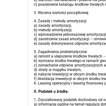
c) poszerzenie katalogu środków trwałych 
3. Wycena wartości początkowej.
4. Zasady i metody amortyzacji:
a) zasady amortyzacji,
b) metody amortyzacji,
c) wprowadzenie jednorazowej amortyzacji 
d) zaostrzenie zasad amortyzacji – omówi
e) zasady dokonywania odpisów amortyzac
5. Zagadnienia problematyczne:
a) remont a ulepszenie środków trwałych –
b) wymiana środka trwałego w ramach gwa
c) zaniechanie odpisów amortyzacyjnych a
d) straty w majątku trwałym,
e) nabycie inwestycji w obcym środku trwa
f) likwidacja inwestycji w obcym środku tr
6. Leasing operacyjny i leasing finansow
II. Podatek u źródła:
1. Zryczałtowany podatek dochodowy od 
a) informacje ogólne na temat regulacji do