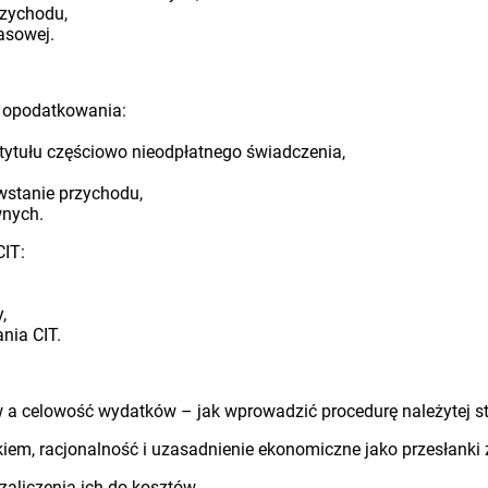
rzychodu,
asowej.
y opodatkowania:
 tytułu częściowo nieodpłatnego świadczenia,
stanie przychodu,
wnych.
CIT:
,
nia CIT.
w a celowość wydatków – jak wprowadzić procedurę należytej 
em, racjonalność i uzasadnienie ekonomiczne jako przesłanki 
liczenia ich do kosztów.