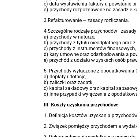
c) data wystawienia faktury a powstanie p
d) przychody rozpoznawane na zasadzie k
3.Refakturowanie – zasady rozliczania.
4.Szczególne rodzaje przychodów i zasad
a) przychody w naturze,
b) przychody z tytułu nieodpłatnego oraz z
c) przychody z instrumentów finansowych,
d) kary umowne oraz odszkodowania a pow
e) przychód z udziału w zyskach osób pra
5. Przychody wyłączone z opodatkowania 
a) dopłaty i dotacje,
b) zaliczki oraz zadatki,
c) kapitał zakładowy oraz kapitał zapasowy
d) inne przypadki wyłączenia z opodatkowa
III. Koszty uzyskania przychodów:
1. Definicja kosztów uzyskania przychodó
2. Związek pomiędzy przychodem a wydatki
3. Dokumentowanie wydatków a prawo do za