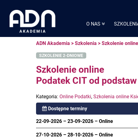
Skip
to
content
O NAS
SZKOLENI
ADN Akademia
>
Szkolenia
>
Szkolenie onlin
SZKOLENIE 2-DNIOWE
Szkolenie online
Podatek CIT od podstaw
Kategoria:
Online Podatki
,
Szkolenia online Ks
Dostępne terminy
22-09-2026
–
23-09-2026
–
Online
27-10-2026
–
28-10-2026
–
Online