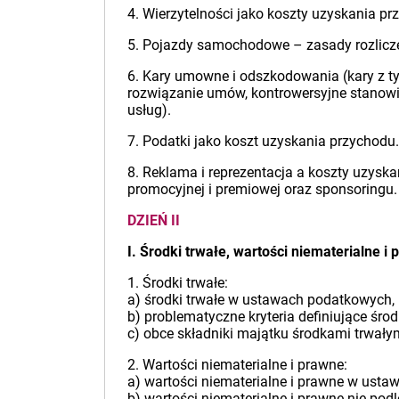
4. Wierzytelności jako koszty uzyskania p
5. Pojazdy samochodowe – zasady rozliczeni
6. Kary umowne i odszkodowania (kary z t
rozwiązanie umów, kontrowersyjne stanow
usług).
7. Podatki jako koszt uzyskania przychodu.
8. Reklama i reprezentacja a koszty uzysk
promocyjnej i premiowej oraz sponsoringu.
DZIEŃ II
I. Środki trwałe, wartości niematerialne i
1. Środki trwałe:
a) środki trwałe w ustawach podatkowych,
b) problematyczne kryteria definiujące śro
c) obce składniki majątku środkami trwały
2. Wartości niematerialne i prawne:
a) wartości niematerialne i prawne w ust
b) wartości niematerialne i prawne nie pod