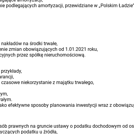
nie podlegających amortyzacji, przewidziane w „Polskim Ładzie”
nakładów na środki trwałe,
enie zmian obowiązujących od 1.01.2021 roku,
yjnych przez spółkę nieruchomościową.
 przykłady,
rancji,
 czasowe niekorzystanie z majątku trwałego,
łym,
wałym.
y jako efektywne sposoby planowania inwestycji wraz z obowiąz
osób prawnych na gruncie ustawy o podatku dochodowym od o
tyczących podatku u źródła,