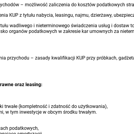
rzychodów – możliwość zaliczenia do kosztów podatkowych strat 
a KUP z tytułu nabycia, leasingu, najmu, dzierżawy, ubezpiecze
ytułu wadliwego i nieterminowego świadczenia usług i dostaw t
isko organów podatkowych w zakresie kar umownych za nieter
ania przychodu – zasady kwalifikacji KUP przy próbkach, gadże
 prawne oraz leasing:
dki trwałe (kompletność i zdatność do użytkowania),
mi, w tym inwestycje w obcym środku trwałym.
awach podatkowych,
legające amortyzacji,