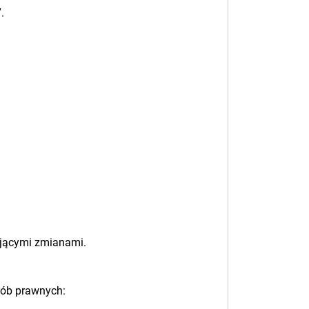
.
ującymi zmianami.
sób prawnych: