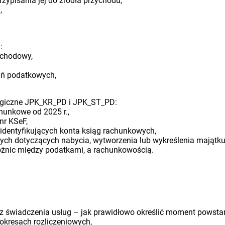
rzypisania jej do źródła przychodu,
,
:
ochodowy,
ań podatkowych,
logiczne JPK_KR_PD i JPK_ST_PD:
chunkowe od 2025 r.,
nr KSeF,
dentyfikujących konta ksiąg rachunkowych,
ych dotyczących nabycia, wytworzenia lub wykreślenia majątku
óżnic między podatkami, a rachunkowością.
raz świadczenia usług – jak prawidłowo określić moment pows
 okresach rozliczeniowych,