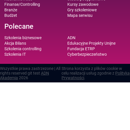
Finanse/Controlling
Kursy zawodowe
Branże
Gry szkoleniowe
Budżet
Mapa serwisu
Polecane
Szkolenia biznesowe
ADN
Akcja Bilans
Edukacyjne Projekty Unijne
Szkolenia controlling
Fundacja ETRP
Szkolenia IT
Cyberbezpieczeństwo
Wszystkie prawa zastrzezone | All
Strona korzysta z plików cookie w
rights reserved git test
ADN
celu realizacji usług zgodnie z
Polityką
Akademia
2026
Prywatności
.