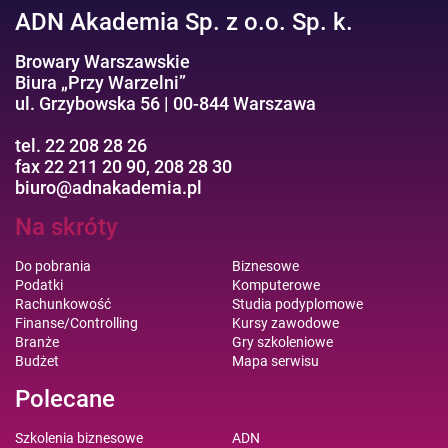
ADN Akademia Sp. z o.o. Sp. k.
Browary Warszawskie
Biura „Przy Warzelni”
ul. Grzybowska 56 | 00-844 Warszawa
tel. 22 208 28 26
fax 22 211 20 90, 208 28 30
biuro@adnakademia.pl
Na skróty
Do pobrania
Biznesowe
Podatki
Komputerowe
Rachunkowość
Studia podyplomowe
Finanse/Controlling
Kursy zawodowe
Branże
Gry szkoleniowe
Budżet
Mapa serwisu
Polecane
Szkolenia biznesowe
ADN