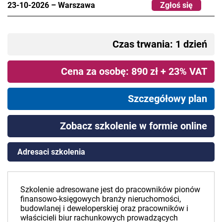
23-10-2026
–
Warszawa
Zgłoś się
Czas trwania: 1 dzień
Cena za osobę: 890 zł + 23% VAT
Szczegółowy plan
Zobacz szkolenie w formie online
Adresaci szkolenia
Szkolenie adresowane jest do pracowników pionów
finansowo-księgowych branży nieruchomości,
budowlanej i deweloperskiej oraz pracowników i
właścicieli biur rachunkowych prowadzących