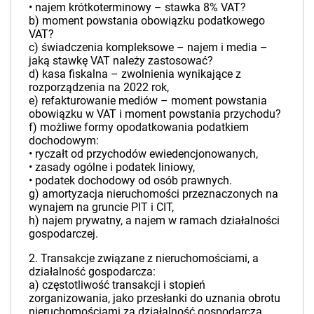
• najem krótkoterminowy – stawka 8% VAT?
b) moment powstania obowiązku podatkowego
VAT?
c) świadczenia kompleksowe – najem i media –
jaką stawkę VAT należy zastosować?
d) kasa fiskalna – zwolnienia wynikające z
rozporządzenia na 2022 rok,
e) refakturowanie mediów – moment powstania
obowiązku w VAT i moment powstania przychodu?
f) możliwe formy opodatkowania podatkiem
dochodowym:
• ryczałt od przychodów ewiedencjonowanych,
• zasady ogólne i podatek liniowy,
• podatek dochodowy od osób prawnych.
g) amortyzacja nieruchomości przeznaczonych na
wynajem na gruncie PIT i CIT,
h) najem prywatny, a najem w ramach działalności
gospodarczej.
2. Transakcje związane z nieruchomościami, a
działalność gospodarcza:
a) częstotliwość transakcji i stopień
zorganizowania, jako przesłanki do uznania obrotu
nieruchomościami za działalność gospodarczą,