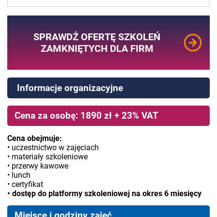
SPRAWDŹ OFERTĘ SZKOLEŃ
ZAMKNIĘTYCH DLA FIRM
Informacje organizacyjne
Cena za osobę: 1890 zł + 23% VAT
Cena obejmuje:
• uczestnictwo w zajęciach
• materiały szkoleniowe
• przerwy kawowe
• lunch
• certyfikat
• dostęp do platformy szkoleniowej na okres 6 miesięcy
Miejsce i godziny zajęć