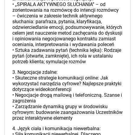
• „SPIRALA AKTYWNEGO SŁUCHANIA” – od
zorientowania na rozmówcę do intencji rozmówcy
– ćwiczenia w zakresie technik aktywnego
słuchania: parafraza, pytania, klaryfikacja,
odzwierciedlanie emocji, podsumowywanie, których
celem jest nauczenie metod zachęcania do dyskusji
i opiniowania negocjowanego kontraktu zamiast
oceniania, interpretowania i wydawania poleceń
• Sztuka zadawania pytań (technika lejka): Rodzaje
pytań (otwarte, zamknięte), ich rola w ustalaniu
potrzeb klienta; symulacje rozmów
3. Negocjacje zdalne:
• Skuteczne strategie komunikacji online: Jak
wykorzystać narzędzia cyfrowe? Najlepsze praktyki
dotyczące wideokonferencji
• Negocjacje drogą mailową i telefoniczną. Szanse i
zagrożenia
• Zarządzanie dynamiką grupy w środowisku
cyfrowym: budowanie zaangażowania Uczestników
przez interaktywne elementy
4. Język ciała i komunikacja niewerbalna:
• Siła komunikacji niewerbalnej. Dlaczego