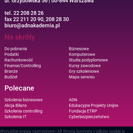
ul. Grzybowska 56 | 00-844 Warszawa
tel. 22 208 28 26
fax 22 211 20 90, 208 28 30
biuro@adnakademia.pl
Na skróty
Do pobrania
Biznesowe
Podatki
Komputerowe
Rachunkowość
Studia podyplomowe
Finanse/Controlling
Kursy zawodowe
Branże
Gry szkoleniowe
Budżet
Mapa serwisu
Polecane
Szkolenia biznesowe
ADN
Akcja Bilans
Edukacyjne Projekty Unijne
Szkolenia controlling
Fundacja ETRP
Szkolenia IT
Cyberbezpieczeństwo
Wszystkie prawa zastrzezone | All
Strona korzysta z plików cookie w