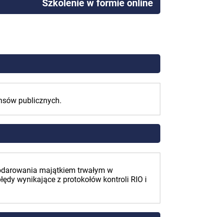
Szkolenie w formie online
nsów publicznych.
podarowania majątkiem trwałym w
ędy wynikające z protokołów kontroli RIO i