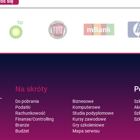
oś się
Na skróty
P
.
Do pobrania
Biznesowe
Sz
Podatki
Komputerowe
Akc
Rachunkowość
Studia podyplomowe
Szk
Finanse/Controlling
Kursy zawodowe
Szk
Branże
Gry szkoleniowe
Budżet
Mapa serwisu