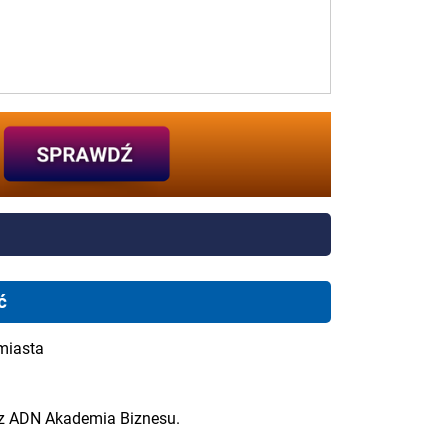
ć
miasta
ez ADN Akademia Biznesu.