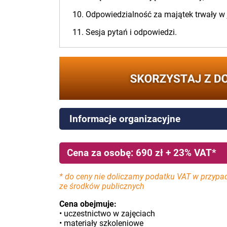
10. Odpowiedzialność za majątek trwały w 
11. Sesja pytań i odpowiedzi.
Informacje organizacyjne
Cena za osobę: 690 zł + 23% VAT*
* do ceny nie doliczamy podatku VAT w przypa
ze środków publicznych
Cena obejmuje:
• uczestnictwo w zajęciach
• materiały szkoleniowe