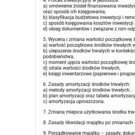
4. Proces inwestycyjny w jednostce:
a) omówienie źródeł finansowania inwestycj
oraz sposób ich księgowania,
b) klasyfikacja budżetowa inwestycji i rem
c) sposób księgowania kosztów inwestycji 
d) obieg dokumentów i związane z nim odp
5. Wycena i zmiana wartości początkowej 
a) wartość początkowa środków trwałych w
b) ulepszenie środków trwałych w kontekś
podobieństwa,
c) moment ujęcia wartości początkowej śro
d) utrata wartości środków trwałych,
e) księgi inwentarzowe (papierowe i prog
6. Zasady amortyzacji środków trwałych:
a) metody amortyzacji środków trwałych,
b) plan amortyzacji oraz tabela amortyzacy
c) amortyzacja uproszczona.
7. Zmiana miejsca użytkowania środka trw
8. Zasady likwidacji majątku po zmianach –
9. Porządkowanie majątku – zasady, doku