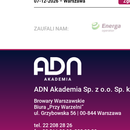
07-12-2026
–
Warszawa
Zgł
ZAUFALI NAM:
ADN Akademia Sp. z o.o. Sp. k
Browary Warszawskie
Biura „Przy Warzelni”
ul. Grzybowska 56 | 00-844 Warszawa
tel. 22 208 28 26