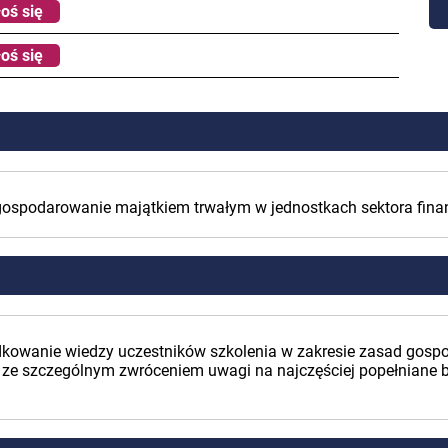
oś się
oś się
gospodarowanie majątkiem trwałym w jednostkach sektora fina
ządkowanie wiedzy uczestników szkolenia w zakresie zasad gos
 ze szczególnym zwróceniem uwagi na najczęściej popełniane bł