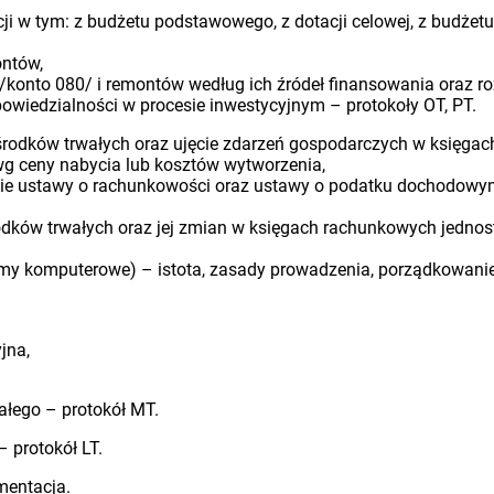
i w tym: z budżetu podstawowego, z dotacji celowej, z budżetu
ontów,
/konto 080/ i remontów według ich źródeł finansowania oraz roz
owiedzialności w procesie inwestycyjnym – protokoły OT, PT.
środków trwałych oraz ujęcie zdarzeń gospodarczych w księga
g ceny nabycia lub kosztów wytworzenia,
cie ustawy o rachunkowości oraz ustawy o podatku dochodowym
dków trwałych oraz jej zmian w księgach rachunkowych jednost
ramy komputerowe) – istota, zasady prowadzenia, porządkowanie
jna,
ałego – protokół MT.
 protokół LT.
mentacja.