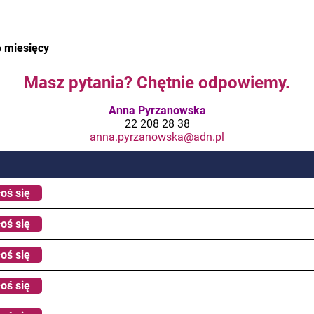
6 miesięcy
Masz pytania? Chętnie odpowiemy.
Anna Pyrzanowska
22 208 28 38
anna.pyrzanowska@adn.pl
oś się
oś się
oś się
oś się