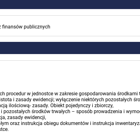
z finansów publicznych
ych procedur w jednostce w zakresie gospodarowania środkami 
– istota i zasady ewidencji; wyłączenie niektórych pozostałych ś
cją ilościową- zasady. Obiekt pojedynczy i zbiorczy,
 i pozostałych środków trwałych – sposób prowadzenia i wymog
cja, zasady ewidencji,
m oraz instrukcja obiegu dokumentów i instrukcja inwentaryza
tce.