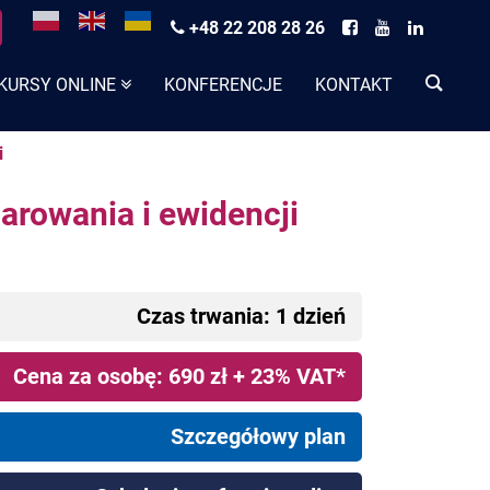
+48 22 208 28 26
KURSY ONLINE
KONFERENCJE
KONTAKT
i
arowania i ewidencji
Czas trwania: 1 dzień
Cena za osobę: 690 zł + 23% VAT*
Szczegółowy plan