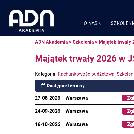
Skip
to
content
O NAS
SZKOLENI
ADN Akademia
>
Szkolenia
>
Majątek trwały 
Majątek trwały 2026 w J
Kategoria:
Rachunkowość budżetowa
,
Szkolen
Dostępne terminy
27-08-2026
–
Warszawa
Zgł
24-09-2026
–
Warszawa
Zgł
16-10-2026
–
Warszawa
Zgł