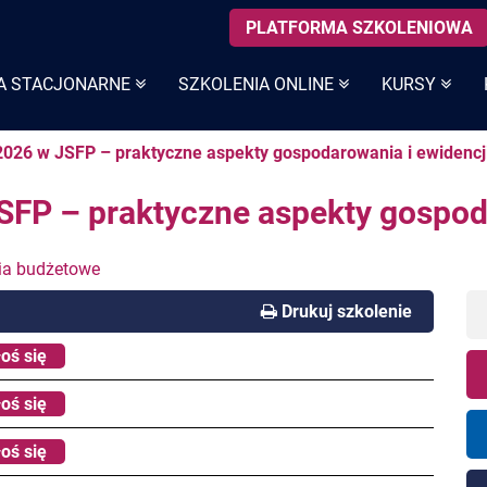
PLATFORMA SZKOLENIOWA
A STACJONARNE
SZKOLENIA ONLINE
KURSY
2026 w JSFP – praktyczne aspekty gospodarowania i ewidencj
SFP – praktyczne aspekty gospod
ia budżetowe
Drukuj szkolenie
oś się
oś się
oś się