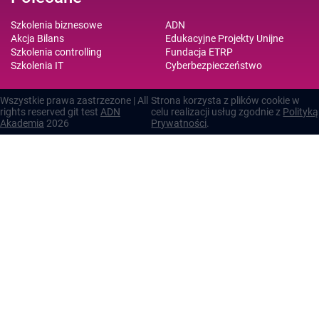
Szkolenia biznesowe
ADN
Akcja Bilans
Edukacyjne Projekty Unijne
Szkolenia controlling
Fundacja ETRP
Szkolenia IT
Cyberbezpieczeństwo
Wszystkie prawa zastrzezone | All
Strona korzysta z plików cookie w
rights reserved git test
ADN
celu realizacji usług zgodnie z
Polityką
Akademia
2026
Prywatności
.