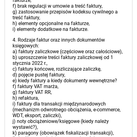
fakturze,
f) brak regulacji w umowie a treść faktury,
g) zastosowanie przepisów kodeksu cywilnego a
treść faktury,
h) elementy opcjonalne na fakturze,
i) elementy dodatkowe na fakturze.
4. Rodzaje faktur oraz innych dokumentów
księgowych:
a) faktury zaliczkowe (częściowe oraz całościowe),
b) uproszczenie treści faktury zaliczkowej od 1
stycznia 2022 r.,
c) faktury końcowe, rozliczające zaliczkę,
d) pojęcie pustej faktury,
e) kiedy faktury a kiedy dokumenty wewnętrzne?
f) faktury VAT marża,
g) faktury VAT RR,
h) refaktura,
i) faktury dla transakcji międzynarodowych
(mechanizm odwrotnego obciążenia, e-commerce,
WDT, eksport, zaliczki),
j) noty obciążeniowe/księgowe (kiedy należy
wystawić?),
k) paragony (obowiązek fiskalizacji transakcji),