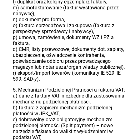
l) duplikat oraz kolejny egzemplarz faktury,
m) samofakturowanie (faktur wystawiana przez
nabywcę),
n) dokument pro forma,
o) faktura sprzedażowa i zakupowa (faktura z
perspektywy sprzedawcy i nabywcy),
p) umowa, zamówienie, dokumenty WZ i PZ a
faktura,
q) CMR, listy przewozowe, dokumenty dot. zapłaty,
ubezpieczenie, oświadczenie kontrahenta,
poświadczenie odbioru przez prowadzącego
magazyn lub notariusza/organ władzy publicznej),
r) eksport/import towarów (komunikaty IE 529, IE
599, SAD-y).
5. Mechanizm Podzielonej Płatności a faktura VAT:
a) dane z faktury VAT niezbędne dla zastosowania
mechanizmu podzielonej płatności,
b) faktura z zapisem mechanizm podzielonej
płatności w JPK_VAT,
c) dobrowolny oraz obligatoryjny mechanizm
podzielonej płatności (Split payment) – nowe
narzędzie fiskusa do waliki z wyłudzeniami w
podatku VAT,