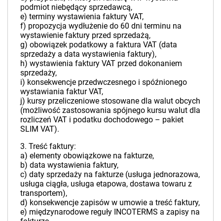
podmiot niebędący sprzedawcą,
e) terminy wystawienia faktury VAT,
f) propozycja wydłużenie do 60 dni terminu na
wystawienie faktury przed sprzedażą,
g) obowiązek podatkowy a faktura VAT (data
sprzedaży a data wystawienia faktury),
h) wystawienia faktury VAT przed dokonaniem
sprzedaży,
i) konsekwencje przedwczesnego i spóźnionego
wystawiania faktur VAT,
j) kursy przeliczeniowe stosowane dla walut obcych
(możliwość zastosowania spójnego kursu walut dla
rozliczeń VAT i podatku dochodowego – pakiet
SLIM VAT).
3. Treść faktury:
a) elementy obowiązkowe na fakturze,
b) data wystawienia faktury,
c) daty sprzedaży na fakturze (usługa jednorazowa,
usługa ciągła, usługa etapowa, dostawa towaru z
transportem),
d) konsekwencje zapisów w umowie a treść faktury,
e) międzynarodowe reguły INCOTERMS a zapisy na