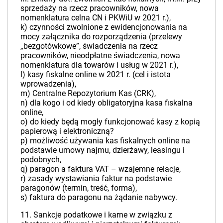
sprzedaży na rzecz pracowników, nowa
nomenklatura celna CN i PKWiU w 2021 r.),
k) czynności zwolnione z ewidencjonowania na
mocy załącznika do rozporządzenia (przelewy
„bezgotówkowe”, świadczenia na rzecz
pracowników, nieodpłatne świadczenia, nowa
nomenklatura dla towarów i usług w 2021 r.),
l) kasy fiskalne online w 2021 r. (cel i istota
wprowadzenia),
m) Centralne Repozytorium Kas (CRK),
n) dla kogo i od kiedy obligatoryjna kasa fiskalna
online,
o) do kiedy będą mogły funkcjonować kasy z kopią
papierową i elektroniczną?
p) możliwość używania kas fiskalnych online na
podstawie umowy najmu, dzierżawy, leasingu i
podobnych,
q) paragon a faktura VAT – wzajemne relacje,
r) zasady wystawiania faktur na podstawie
paragonów (termin, treść, forma),
s) faktura do paragonu na żądanie nabywcy.
11. Sankcje podatkowe i karne w związku z