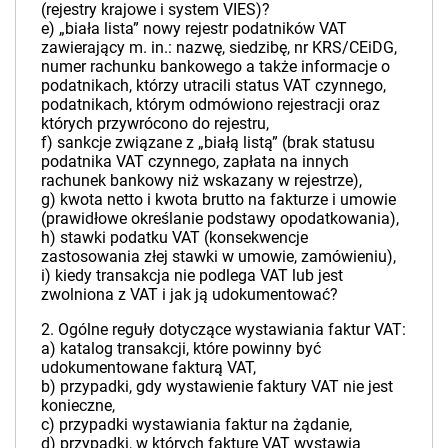
(rejestry krajowe i system VIES)?
e) „biała lista” nowy rejestr podatników VAT
zawierający m. in.: nazwę, siedzibę, nr KRS/CEiDG,
numer rachunku bankowego a także informacje o
podatnikach, którzy utracili status VAT czynnego,
podatnikach, którym odmówiono rejestracji oraz
których przywrócono do rejestru,
f) sankcje związane z „białą listą” (brak statusu
podatnika VAT czynnego, zapłata na innych
rachunek bankowy niż wskazany w rejestrze),
g) kwota netto i kwota brutto na fakturze i umowie
(prawidłowe określanie podstawy opodatkowania),
h) stawki podatku VAT (konsekwencje
zastosowania złej stawki w umowie, zamówieniu),
i) kiedy transakcja nie podlega VAT lub jest
zwolniona z VAT i jak ją udokumentować?
2. Ogólne reguły dotyczące wystawiania faktur VAT:
a) katalog transakcji, które powinny być
udokumentowane fakturą VAT,
b) przypadki, gdy wystawienie faktury VAT nie jest
konieczne,
c) przypadki wystawiania faktur na żądanie,
d) przypadki, w których fakturę VAT wystawia