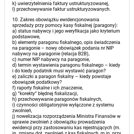
k) uwierzytelnienia faktury ustrukturyzowanej,
l) przechowywanie faktur ustrukturyzowanych.
10. Zakres obowiązku ewidencjonowania
sprzedaży przy pomocy kasy fiskalnej (paragony):
a) status nabywcy i jego weryfikacja jako kryterium
podstawowe,
b) elementy paragonu fiskalnego, opis świadczenia
na paragonie – nowy obowiązek podania nr NIP
nabywcy na paragonie (relacja B2B),
c) numer NIP nabywcy na paragonie,
d) termin wystawienia paragonu fiskalnego – kiedy
i do kiedy podatnik musi wystawić paragon?
e) zaliczki a paragon fiskalny – kiedy powstaje
obowiązek podatkowy?
f) raporty fiskalne i ich znaczenie,
g) “korekty” błędnej fiskalizacji,
h) przechowywanie paragonów fiskalnych,
i) czynności obligatoryjnie wyłączone z systemu
zwolnień,
j) nowelizacja rozporządzenia Ministra Finansów w
sprawie zwolnień z obowiązku prowadzenia
ewidencji przy zastosowaniu kas rejestrujących (m.
in. zmiany dot. zwolnień z kas fiskalnych, m.in. przy