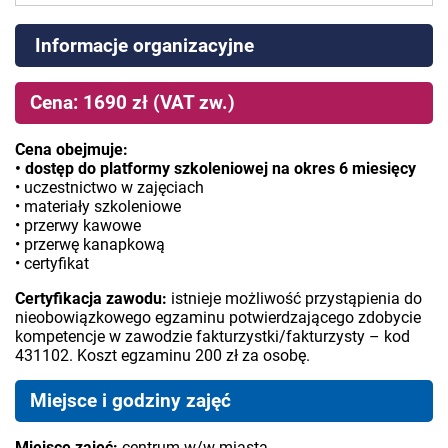
Informacje organizacyjne
Cena: 1690 zł (VAT zw.)
Cena obejmuje:
• dostęp do platformy szkoleniowej na okres 6 miesięcy
• uczestnictwo w zajęciach
• materiały szkoleniowe
• przerwy kawowe
• przerwę kanapkową
• certyfikat
Certyfikacja zawodu:
istnieje możliwość przystąpienia do
nieobowiązkowego egzaminu potwierdzającego zdobycie
kompetencje w zawodzie fakturzystki/fakturzysty – kod
431102. Koszt egzaminu 200 zł za osobę.
Miejsce i godziny zajęć
Miejsce zajęć:
centrum w/w miasta