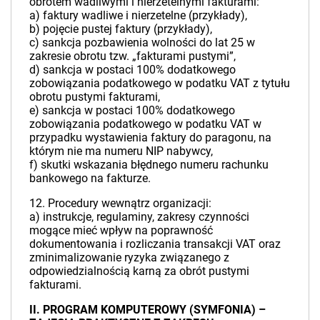
obrotem wadliwymi i nierzetelnymi fakturami:
a) faktury wadliwe i nierzetelne (przykłady),
b) pojęcie pustej faktury (przykłady),
c) sankcja pozbawienia wolności do lat 25 w
zakresie obrotu tzw. „fakturami pustymi”,
d) sankcja w postaci 100% dodatkowego
zobowiązania podatkowego w podatku VAT z tytułu
obrotu pustymi fakturami,
e) sankcja w postaci 100% dodatkowego
zobowiązania podatkowego w podatku VAT w
przypadku wystawienia faktury do paragonu, na
którym nie ma numeru NIP nabywcy,
f) skutki wskazania błędnego numeru rachunku
bankowego na fakturze.
12. Procedury wewnątrz organizacji:
a) instrukcje, regulaminy, zakresy czynności
mogące mieć wpływ na poprawność
dokumentowania i rozliczania transakcji VAT oraz
zminimalizowanie ryzyka związanego z
odpowiedzialnością karną za obrót pustymi
fakturami.
II. PROGRAM KOMPUTEROWY (SYMFONIA) –