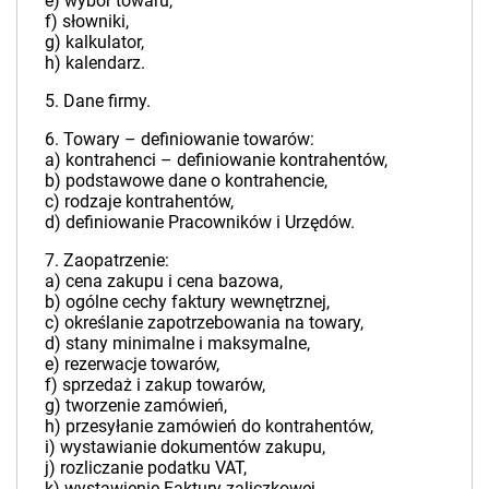
e) wybór towaru,
f) słowniki,
g) kalkulator,
h) kalendarz.
5. Dane firmy.
6. Towary – definiowanie towarów:
a) kontrahenci – definiowanie kontrahentów,
b) podstawowe dane o kontrahencie,
c) rodzaje kontrahentów,
d) definiowanie Pracowników i Urzędów.
7. Zaopatrzenie:
a) cena zakupu i cena bazowa,
b) ogólne cechy faktury wewnętrznej,
c) określanie zapotrzebowania na towary,
d) stany minimalne i maksymalne,
e) rezerwacje towarów,
f) sprzedaż i zakup towarów,
g) tworzenie zamówień,
h) przesyłanie zamówień do kontrahentów,
i) wystawianie dokumentów zakupu,
j) rozliczanie podatku VAT,
k) wystawienie Faktury zaliczkowej,