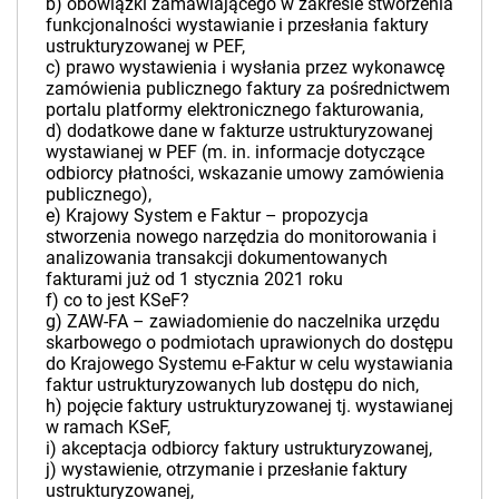
b) obowiązki zamawiającego w zakresie stworzenia
funkcjonalności wystawianie i przesłania faktury
ustrukturyzowanej w PEF,
c) prawo wystawienia i wysłania przez wykonawcę
zamówienia publicznego faktury za pośrednictwem
portalu platformy elektronicznego fakturowania,
d) dodatkowe dane w fakturze ustrukturyzowanej
wystawianej w PEF (m. in. informacje dotyczące
odbiorcy płatności, wskazanie umowy zamówienia
publicznego),
e) Krajowy System e Faktur – propozycja
stworzenia nowego narzędzia do monitorowania i
analizowania transakcji dokumentowanych
fakturami już od 1 stycznia 2021 roku
f) co to jest KSeF?
g) ZAW-FA – zawiadomienie do naczelnika urzędu
skarbowego o podmiotach uprawionych do dostępu
do Krajowego Systemu e-Faktur w celu wystawiania
faktur ustrukturyzowanych lub dostępu do nich,
h) pojęcie faktury ustrukturyzowanej tj. wystawianej
w ramach KSeF,
i) akceptacja odbiorcy faktury ustrukturyzowanej,
j) wystawienie, otrzymanie i przesłanie faktury
ustrukturyzowanej,