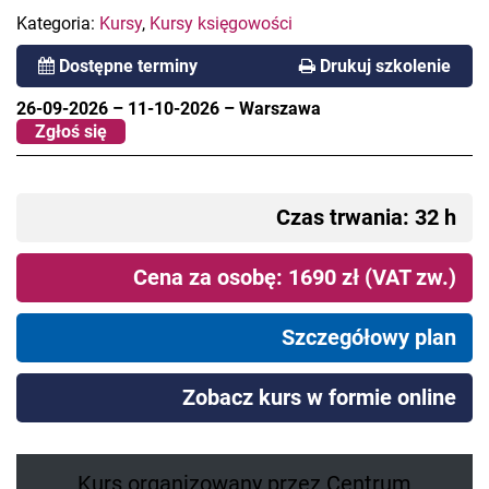
Kategoria:
Kursy
,
Kursy księgowości
Dostępne terminy
Drukuj szkolenie
26-09-2026
–
11-10-2026
–
Warszawa
Zgłoś się
Czas trwania: 32 h
Cena za osobę: 1690 zł (VAT zw.)
Szczegółowy plan
Zobacz kurs w formie online
Kurs organizowany przez Centrum