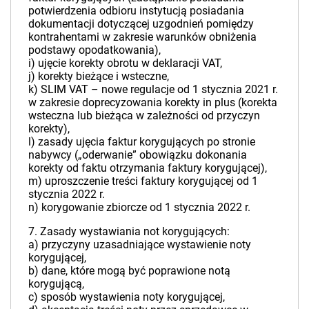
potwierdzenia odbioru instytucją posiadania
dokumentacji dotyczącej uzgodnień pomiędzy
kontrahentami w zakresie warunków obniżenia
podstawy opodatkowania),
i) ujęcie korekty obrotu w deklaracji VAT,
j) korekty bieżące i wsteczne,
k) SLIM VAT – nowe regulacje od 1 stycznia 2021 r.
w zakresie doprecyzowania korekty in plus (korekta
wsteczna lub bieżąca w zależności od przyczyn
korekty),
l) zasady ujęcia faktur korygujących po stronie
nabywcy („oderwanie” obowiązku dokonania
korekty od faktu otrzymania faktury korygującej),
m) uproszczenie treści faktury korygującej od 1
stycznia 2022 r.
n) korygowanie zbiorcze od 1 stycznia 2022 r.
7. Zasady wystawiania not korygujących:
a) przyczyny uzasadniające wystawienie noty
korygującej,
b) dane, które mogą być poprawione notą
korygującą,
c) sposób wystawienia noty korygującej,