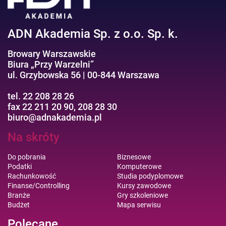
ADN Akademia Sp. z o.o. Sp. k.
Browary Warszawskie
Biura „Przy Warzelni”
ul. Grzybowska 56 | 00-844 Warszawa
tel. 22 208 28 26
fax 22 211 20 90, 208 28 30
biuro@adnakademia.pl
Na skróty
Do pobrania
Biznesowe
Podatki
Komputerowe
Rachunkowość
Studia podyplomowe
Finanse/Controlling
Kursy zawodowe
Branże
Gry szkoleniowe
Budżet
Mapa serwisu
Polecane