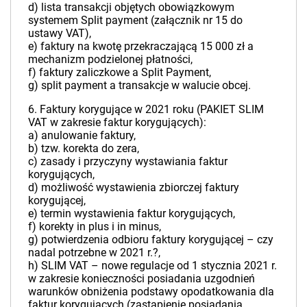
d) lista transakcji objętych obowiązkowym
systemem Split payment (załącznik nr 15 do
ustawy VAT),
e) faktury na kwotę przekraczającą 15 000 zł a
mechanizm podzielonej płatności,
f) faktury zaliczkowe a Split Payment,
g) split payment a transakcje w walucie obcej.
6. Faktury korygujące w 2021 roku (PAKIET SLIM
VAT w zakresie faktur korygujących):
a) anulowanie faktury,
b) tzw. korekta do zera,
c) zasady i przyczyny wystawiania faktur
korygujących,
d) możliwość wystawienia zbiorczej faktury
korygującej,
e) termin wystawienia faktur korygujących,
f) korekty in plus i in minus,
g) potwierdzenia odbioru faktury korygującej – czy
nadal potrzebne w 2021 r.?,
h) SLIM VAT – nowe regulacje od 1 stycznia 2021 r.
w zakresie konieczności posiadania uzgodnień
warunków obniżenia podstawy opodatkowania dla
faktur korygujących (zastąpienie posiadania