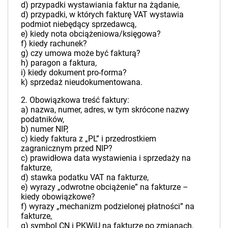
d) przypadki wystawiania faktur na żądanie,
d) przypadki, w których fakturę VAT wystawia
podmiot niebędący sprzedawcą,
e) kiedy nota obciążeniowa/księgowa?
f) kiedy rachunek?
g) czy umowa może być fakturą?
h) paragon a faktura,
i) kiedy dokument pro-forma?
k) sprzedaż nieudokumentowana.
2. Obowiązkowa treść faktury:
a) nazwa, numer, adres, w tym skrócone nazwy
podatników,
b) numer NIP,
c) kiedy faktura z „PL” i przedrostkiem
zagranicznym przed NIP?
c) prawidłowa data wystawienia i sprzedaży na
fakturze,
d) stawka podatku VAT na fakturze,
e) wyrazy „odwrotne obciążenie” na fakturze –
kiedy obowiązkowe?
f) wyrazy „mechanizm podzielonej płatności” na
fakturze,
g) symbol CN i PKWiU na fakturze po zmianach,