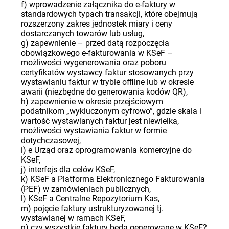
f) wprowadzenie załącznika do e-faktury w
standardowych typach transakcji, które obejmują
rozszerzony zakres jednostek miary i ceny
dostarczanych towarów lub usług,
g) zapewnienie – przed datą rozpoczęcia
obowiązkowego e-fakturowania w KSeF –
możliwości wygenerowania oraz poboru
certyfikatów wystawcy faktur stosowanych przy
wystawianiu faktur w trybie offline lub w okresie
awarii (niezbędne do generowania kodów QR),
h) zapewnienie w okresie przejściowym
podatnikom „wykluczonym cyfrowo”, gdzie skala i
wartość wystawianych faktur jest niewielka,
możliwości wystawiania faktur w formie
dotychczasowej,
i) e Urząd oraz oprogramowania komercyjne do
KSeF,
j) interfejs dla celów KSeF,
k) KSeF a Platforma Elektronicznego Fakturowania
(PEF) w zamówieniach publicznych,
l) KSeF a Centralne Repozytorium Kas,
m) pojęcie faktury ustrukturyzowanej tj.
wystawianej w ramach KSeF,
n) czy wszystkie faktury będą generowane w KSeF?