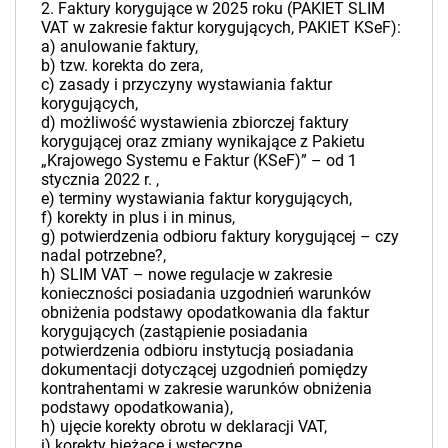
2. Faktury korygujące w 2025 roku (PAKIET SLIM
VAT w zakresie faktur korygujących, PAKIET KSeF):
a) anulowanie faktury,
b) tzw. korekta do zera,
c) zasady i przyczyny wystawiania faktur
korygujących,
d) możliwość wystawienia zbiorczej faktury
korygującej oraz zmiany wynikające z Pakietu
„Krajowego Systemu e Faktur (KSeF)” – od 1
stycznia 2022 r. ,
e) terminy wystawiania faktur korygujących,
f) korekty in plus i in minus,
g) potwierdzenia odbioru faktury korygującej – czy
nadal potrzebne?,
h) SLIM VAT – nowe regulacje w zakresie
konieczności posiadania uzgodnień warunków
obniżenia podstawy opodatkowania dla faktur
korygujących (zastąpienie posiadania
potwierdzenia odbioru instytucją posiadania
dokumentacji dotyczącej uzgodnień pomiędzy
kontrahentami w zakresie warunków obniżenia
podstawy opodatkowania),
h) ujęcie korekty obrotu w deklaracji VAT,
i) korekty bieżące i wsteczne,