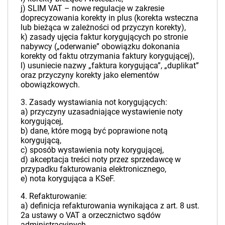
j) SLIM VAT – nowe regulacje w zakresie
doprecyzowania korekty in plus (korekta wsteczna
lub bieżąca w zależności od przyczyn korekty),
k) zasady ujęcia faktur korygujących po stronie
nabywcy („oderwanie” obowiązku dokonania
korekty od faktu otrzymania faktury korygującej),
l) usuniecie nazwy „faktura korygująca”, „duplikat”
oraz przyczyny korekty jako elementów
obowiązkowych.
3. Zasady wystawiania not korygujących:
a) przyczyny uzasadniające wystawienie noty
korygującej,
b) dane, które mogą być poprawione notą
korygującą,
c) sposób wystawienia noty korygującej,
d) akceptacja treści noty przez sprzedawcę w
przypadku fakturowania elektronicznego,
e) nota korygująca a KSeF.
4. Refakturowanie:
a) definicja refakturowania wynikająca z art. 8 ust.
2a ustawy o VAT a orzecznictwo sądów
administracyjnych,