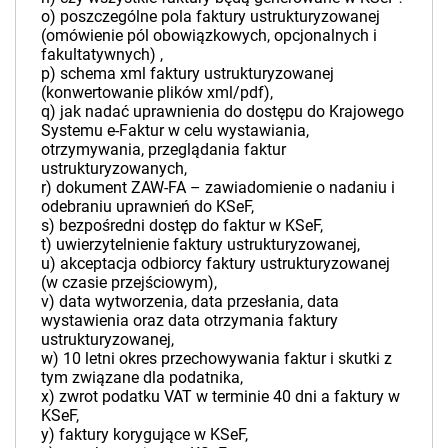
o) poszczególne pola faktury ustrukturyzowanej
(omówienie pól obowiązkowych, opcjonalnych i
fakultatywnych) ,
p) schema xml faktury ustrukturyzowanej
(konwertowanie plików xml/pdf),
q) jak nadać uprawnienia do dostępu do Krajowego
Systemu e-Faktur w celu wystawiania,
otrzymywania, przeglądania faktur
ustrukturyzowanych,
r) dokument ZAW-FA – zawiadomienie o nadaniu i
odebraniu uprawnień do KSeF,
s) bezpośredni dostęp do faktur w KSeF,
t) uwierzytelnienie faktury ustrukturyzowanej,
u) akceptacja odbiorcy faktury ustrukturyzowanej
(w czasie przejściowym),
v) data wytworzenia, data przesłania, data
wystawienia oraz data otrzymania faktury
ustrukturyzowanej,
w) 10 letni okres przechowywania faktur i skutki z
tym związane dla podatnika,
x) zwrot podatku VAT w terminie 40 dni a faktury w
KSeF,
y) faktury korygujące w KSeF,