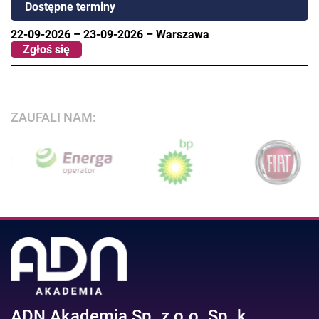
Dostępne terminy
22-09-2026
–
23-09-2026
–
Warszawa
Zgłoś się
ZAUFALI NAM:
ADN Akademia Sp. z o.o. Sp. k.