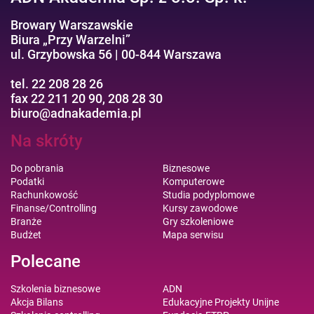
Browary Warszawskie
Biura „Przy Warzelni”
ul. Grzybowska 56 | 00-844 Warszawa
tel. 22 208 28 26
fax 22 211 20 90, 208 28 30
biuro@adnakademia.pl
Na skróty
Do pobrania
Biznesowe
Podatki
Komputerowe
Rachunkowość
Studia podyplomowe
Finanse/Controlling
Kursy zawodowe
Branże
Gry szkoleniowe
Budżet
Mapa serwisu
Polecane
Szkolenia biznesowe
ADN
Akcja Bilans
Edukacyjne Projekty Unijne