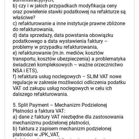
b) czy i w jakich przypadkach modyfikacja ceny
oraz powielenie stawki podatkowej na refakturze są
właściwe?
c) refakturowanie a inne instytucje prawne zbliżone
do refakturowania,
d) data sprzedaży, data powstania obowiązku
podatkowego a data wystawienia faktury –
problemy w przypadku refakturowania,
e) refakturowanie (m.in. mediów, kosztów
transportu, kosztów ubezpieczenia) a problematyka
świadczeń kompleksowych – ważne orzecznictwo
NSA i ETS),
f) refaktura usług noclegowych – SLIM VAT nowe
regulacje w zakresie możliwości odliczenia podatku
VAT od zakupu usług noclegowych w celu ich
dalszego refakturowania.
5. Split Payment – Mechanizm Podzielonej
Płatności a faktura VAT:
a) dane z faktury VAT niezbędne dla zastosowania
mechanizmu podzielonej płatności,
b) faktura z zapisem mechanizm podzielonej
płatności w JPK_VAT,