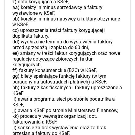
z) nota korygująca a KSeF,
aa) korekty in minus sprzedawcy a faktury
wystawione w KSeF,
bb) korekty in minus nabywcy a faktury otrzymane
w KSeF,
cc) uproszczenia treści faktury korygującej i
duplikatu faktury,
dd) wydłużenie terminu do wystawienia faktury
przed sprzedażą i zapłatą do 60 dni,
ee) zmiany w treści faktur korygujących oraz nowe
regulacje dotyczące zbiorczych faktur
korygujących,
ff) faktury konsumenckie (B2C) w KSeF,
gg) bilety spełniające funkcję faktury (w tym
paragony na autostradach płatnych) a KSeF,
hh) faktury z kas fiskalnych i faktury uproszczone a
KSeF
ii) awaria programu, sieci po stronie podatnika a
KSeF,
jj) awaria KSeF po stronie Ministerstwa Finansów,
kk) procedury wewnątrz organizacji dot.
fakturowania a KSeF,
ll) sankcje za brak wystawienia oraz za brak
przesłania faktury do KSeF.