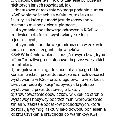
c) dostosowanie terminów w zakresie odroczenia
niektórych innych rozwiązań, jak:
– dodatkowe odroczenie wymogu podania numeru
KSeF w płatnościach za e-faktury, także za te
faktury, za które płatność jest dokonywana w
mechanizmie podzielonej płatności,
– utrzymanie dodatkowego odroczenia KSeF w
odniesieniu do faktur wystawianych z kas
rejestrujących,
– utrzymanie dodatkowego odroczenia w zakresie
kar za nieprzestrzeganie obowiązków
KSeF.Wdrożenie w okresie przejściowym tzw. „trybu
offline” możliwego do stosowania przez wszystkich
podatników.
d) uregulowanie zagadnienia dotyczącego faktur
konsumenckich przez dopuszczenie możliwości ich
wystawiania w KSeF oraz uregulowania w zakresie
tzw. „samoidentyfikacji” nabywcy dla potrzeb
wystawienia przez dostawcę e-faktury,
e) zrównoważenie obowiązków w KSeF po stronie
wystawcy i nabywcy poprzez m.in. wprowadzenie
zmian w zakresie podatków dochodowych, które
dostosują wymogi faktury jako dowodu poniesienia
kosztu uzyskania przychodu do warunków KSeF,