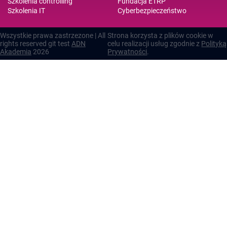
Szkolenia controlling
Fundacja ETRP
Szkolenia IT
Cyberbezpieczeństwo
Wszystkie prawa zastrzezone | All
Strona korzysta z plików cookie w
rights reserved git test
ADN
celu realizacji usług zgodnie z
Polityką
Akademia
2026
Prywatności
.