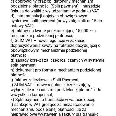
c) dobrowolny oraz obligatoryjny mechanizm
podzielonej płatności (Split payment) –narzędzie
fiskusa do waliki z wyłudzeniami w podatku VAT,
d) lista transakcji objętych obowiązkowym
systemem split payment (nowy załącznik nr 15 do
ustawy VAT),
e) faktury na kwotę przekraczającą 15 000 zł a
mechanizm podzielonej płatności,
f) SLIM VAT – nowe regulacje w zakresie
doprecyzowania kwoty na fakturze decydującej o
obowiązkowym mechanizmie podzielonej
płatności,
g) zasady korekt i zaliczek rozliczanych w systemie
split payment,
h) dokument pro forma a mechanizm podzielonej
płatności,
i) faktury zaliczkowe a Split Payment,
j) SLIM VAT – nowe regulacje rozszerzający
wyłączenie mechanizmu podzielonej płatności do
wszystkich kompensat,
k) Split payment a transakcje w walucie obcej,
l) sankcje w VAT grożące za niezastosowanie
mechanizmu podzielonej płatności lub za
nieprawidłowe wystawienia faktury dla transakcji