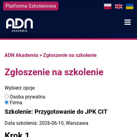
Platforma Szkoleniowa
Skip
to
content
ADN Akademia
>
Zgłoszenie na szkolenie
Zgłoszenie na szkolenie
Wybierz opcje
Osoba prywatna
Firma
Szkolenie: Przygotowanie do JPK CIT
Data szkolenia: 2026-06-10, Warszawa
Krok 1