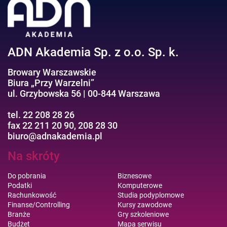
Efektywność osobista//Wellbeing
ADN Akademia Sp. z o.o. Sp. k.
Browary Warszawskie
Biura „Przy Warzelni”
ul. Grzybowska 56 | 00-844 Warszawa
tel. 22 208 28 26
fax 22 211 20 90, 208 28 30
biuro@adnakademia.pl
Na skróty
Do pobrania
Biznesowe
Podatki
Komputerowe
Rachunkowość
Studia podyplomowe
Finanse/Controlling
Kursy zawodowe
Branże
Gry szkoleniowe
Budżet
Mapa serwisu