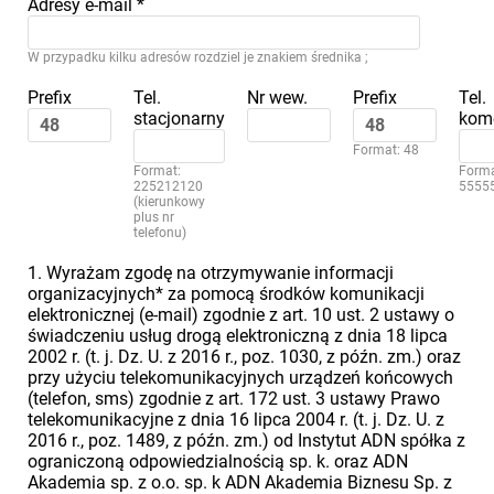
Adresy e-mail
*
W przypadku kilku adresów rozdziel je znakiem średnika ;
Prefix
Tel.
Nr wew.
Prefix
Tel.
stacjonarny
kom
Format: 48
Format:
Forma
225212120
5555
(kierunkowy
plus nr
telefonu)
1. Wyrażam zgodę na otrzymywanie informacji
organizacyjnych* za pomocą środków komunikacji
elektronicznej (e-mail) zgodnie z art. 10 ust. 2 ustawy o
świadczeniu usług drogą elektroniczną z dnia 18 lipca
2002 r. (t. j. Dz. U. z 2016 r., poz. 1030, z późn. zm.) oraz
przy użyciu telekomunikacyjnych urządzeń końcowych
(telefon, sms) zgodnie z art. 172 ust. 3 ustawy Prawo
telekomunikacyjne z dnia 16 lipca 2004 r. (t. j. Dz. U. z
2016 r., poz. 1489, z późn. zm.) od Instytut ADN spółka z
ograniczoną odpowiedzialnością sp. k. oraz ADN
Akademia sp. z o.o. sp. k ADN Akademia Biznesu Sp. z