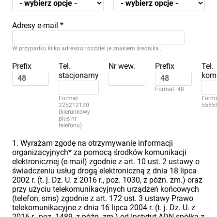
Adresy e-mail
*
W przypadku kilku adresów rozdziel je znakiem średnika ;
Prefix
Tel.
Nr wew.
Prefix
Tel.
stacjonarny
kom
Format: 48
Format:
Forma
225212120
5555
(kierunkowy
plus nr
telefonu)
1. Wyrażam zgodę na otrzymywanie informacji
organizacyjnych* za pomocą środków komunikacji
elektronicznej (e-mail) zgodnie z art. 10 ust. 2 ustawy o
świadczeniu usług drogą elektroniczną z dnia 18 lipca
2002 r. (t. j. Dz. U. z 2016 r., poz. 1030, z późn. zm.) oraz
przy użyciu telekomunikacyjnych urządzeń końcowych
(telefon, sms) zgodnie z art. 172 ust. 3 ustawy Prawo
telekomunikacyjne z dnia 16 lipca 2004 r. (t. j. Dz. U. z
2016 r., poz. 1489, z późn. zm.) od Instytut ADN spółka z