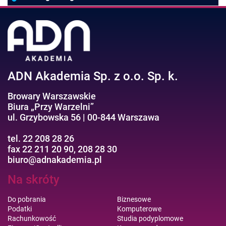
Negocjacje/Sprzedaż/Obsługa Klienta
Bezpieczeństwo/AI GPT
Efektywność osobista//Wellbeing
ADN Akademia Sp. z o.o. Sp. k.
Browary Warszawskie
Biura „Przy Warzelni”
ul. Grzybowska 56 | 00-844 Warszawa
tel. 22 208 28 26
fax 22 211 20 90, 208 28 30
biuro@adnakademia.pl
Na skróty
Do pobrania
Biznesowe
Podatki
Komputerowe
Rachunkowość
Studia podyplomowe