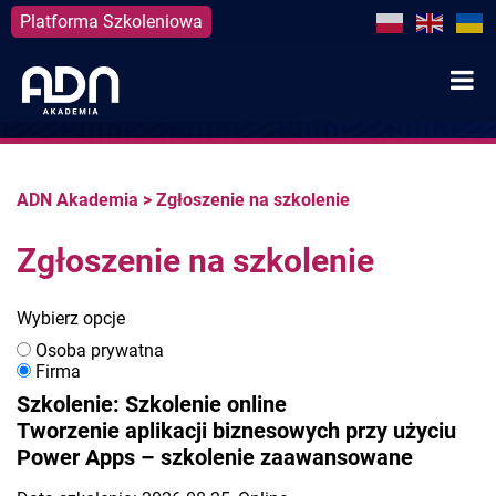
Platforma Szkoleniowa
Skip
to
content
ADN Akademia
>
Zgłoszenie na szkolenie
Zgłoszenie na szkolenie
Wybierz opcje
Osoba prywatna
Firma
Szkolenie: Szkolenie online
Tworzenie aplikacji biznesowych przy użyciu
Power Apps – szkolenie zaawansowane