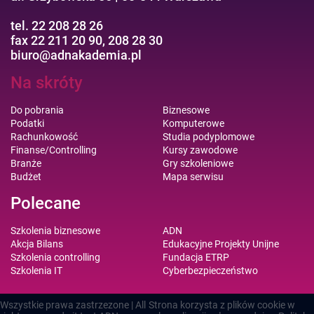
tel. 22 208 28 26
fax 22 211 20 90, 208 28 30
biuro@adnakademia.pl
Na skróty
Do pobrania
Biznesowe
Podatki
Komputerowe
Rachunkowość
Studia podyplomowe
Finanse/Controlling
Kursy zawodowe
Branże
Gry szkoleniowe
Budżet
Mapa serwisu
Polecane
Szkolenia biznesowe
ADN
Akcja Bilans
Edukacyjne Projekty Unijne
Szkolenia controlling
Fundacja ETRP
Szkolenia IT
Cyberbezpieczeństwo
Wszystkie prawa zastrzezone | All
Strona korzysta z plików cookie w