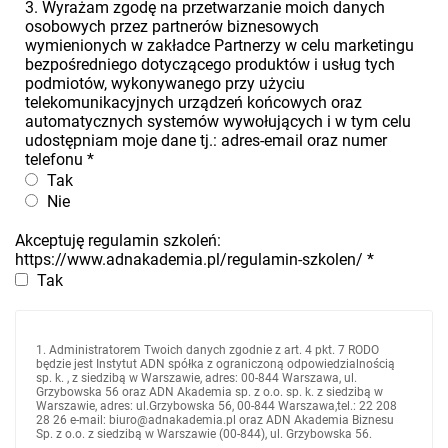
3. Wyrażam zgodę na przetwarzanie moich danych
osobowych przez partnerów biznesowych
wymienionych w zakładce Partnerzy w celu marketingu
bezpośredniego dotyczącego produktów i usług tych
podmiotów, wykonywanego przy użyciu
telekomunikacyjnych urządzeń końcowych oraz
automatycznych systemów wywołujących i w tym celu
udostępniam moje dane tj.: adres-email oraz numer
telefonu
*
Tak
Nie
Akceptuję regulamin szkoleń:
https://www.adnakademia.pl/regulamin-szkolen/
*
Tak
1. Administratorem Twoich danych zgodnie z art. 4 pkt. 7 RODO
będzie jest Instytut ADN spółka z ograniczoną odpowiedzialnością
sp. k. , z siedzibą w Warszawie, adres: 00-844 Warszawa, ul.
Grzybowska 56 oraz ADN Akademia sp. z o.o. sp. k. z siedzibą w
Warszawie, adres: ul.Grzybowska 56, 00-844 Warszawa,tel.: 22 208
28 26 e-mail: biuro@adnakademia.pl oraz ADN Akademia Biznesu
Sp. z o.o. z siedzibą w Warszawie (00-844), ul. Grzybowska 56.