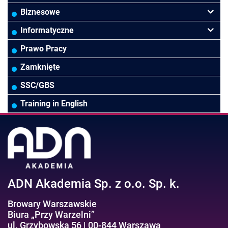
Finanse
Budownictwo/Deweloperka
Rachunkowość Budżetowa
Biznesowe
Controlling
HoReCa
Kadry i płace
Przywództwo/Zarządzanie
Informatyczne
Rady Nadzorcze/Zarząd
TSL
Prawo
Zarządzanie projektami/Procesami
MS Excel/Makra/VBA
Prawo Pracy
Biura rachunkowe
Ubezpieczenia
Podatki
HR/Zarządzanie Kapitałem Ludzkim
Online Power BI/Power Query/Dashboardy
Zamknięte
Wodociągi/Kanalizacja
Pozostałe
Prawo pracy
MS 365/SharePoint/Bazy danych
SSC/GBS
Pozostałe branże
Asystentka/Sekretarka
MS Project/Word/PowerPoint
Training in English
Negocjacje/Sprzedaż/Obsługa Klienta
Bezpieczeństwo/AI GPT
Efektywność osobista//Wellbeing
ADN Akademia Sp. z o.o. Sp. k.
Browary Warszawskie
Biura „Przy Warzelni”
ul. Grzybowska 56 | 00-844 Warszawa