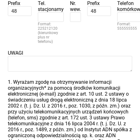
Prefix
Tel.
Nr.
Prefix
Telefon
stacjonarny
wew.
komórkow
Format:
Format:
225212120
555555555
(kierunkowy
plus nr
telefonu)
UWAGI
1. Wyrażam zgodę na otrzymywanie informacji
organizacyjnych* za pomocą środków komunikacji
elektronicznej (e-mail) zgodnie z art. 10 ust. 2 ustawy o
świadczeniu usług drogą elektroniczną z dnia 18 lipca
2002 r. (t. j. Dz. U. z 2016 r., poz. 1030, z późn. zm.) oraz
przy użyciu telekomunikacyjnych urządzeń końcowych
(telefon, sms) zgodnie z art. 172 ust. 3 ustawy Prawo
telekomunikacyjne z dnia 16 lipca 2004 r. (t. j. Dz. U. z
2016 r., poz. 1489, z późn. zm.) od Instytut ADN spółka z
ograniczoną odpowiedzialnością sp. k. oraz ADN