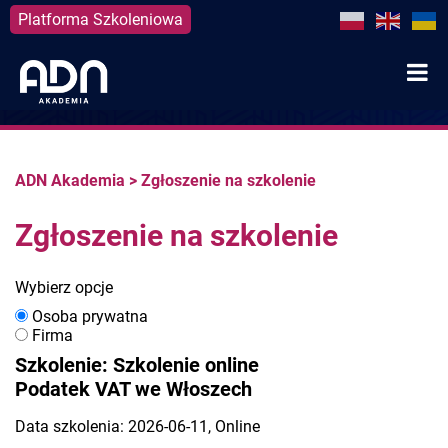
Platforma Szkoleniowa
Skip
to
content
ADN Akademia
>
Zgłoszenie na szkolenie
Zgłoszenie na szkolenie
Wybierz opcje
Osoba prywatna
Firma
Szkolenie: Szkolenie online
Podatek VAT we Włoszech
Data szkolenia: 2026-06-11, Online