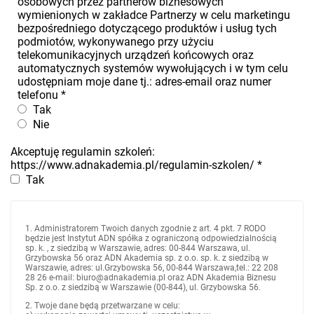
osobowych przez partnerów biznesowych
wymienionych w zakładce Partnerzy w celu marketingu
bezpośredniego dotyczącego produktów i usług tych
podmiotów, wykonywanego przy użyciu
telekomunikacyjnych urządzeń końcowych oraz
automatycznych systemów wywołujących i w tym celu
udostępniam moje dane tj.: adres-email oraz numer
telefonu
*
Tak
Nie
Akceptuję regulamin szkoleń:
https://www.adnakademia.pl/regulamin-szkolen/
*
Tak
1. Administratorem Twoich danych zgodnie z art. 4 pkt. 7 RODO
będzie jest Instytut ADN spółka z ograniczoną odpowiedzialnością
sp. k. , z siedzibą w Warszawie, adres: 00-844 Warszawa, ul.
Grzybowska 56 oraz ADN Akademia sp. z o.o. sp. k. z siedzibą w
Warszawie, adres: ul.Grzybowska 56, 00-844 Warszawa,tel.: 22 208
28 26 e-mail: biuro@adnakademia.pl oraz ADN Akademia Biznesu
Sp. z o.o. z siedzibą w Warszawie (00-844), ul. Grzybowska 56.
2. Twoje dane będą przetwarzane w celu: