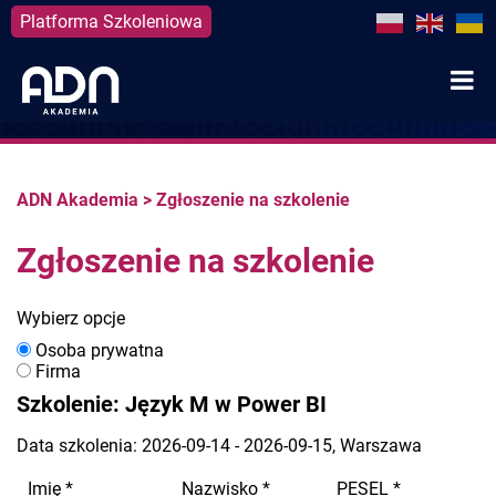
Platforma Szkoleniowa
Skip
to
content
ADN Akademia
>
Zgłoszenie na szkolenie
Zgłoszenie na szkolenie
Wybierz opcje
Osoba prywatna
Firma
Szkolenie: Język M w Power BI
Data szkolenia: 2026-09-14 - 2026-09-15, Warszawa
Imię
*
Nazwisko
*
PESEL
*