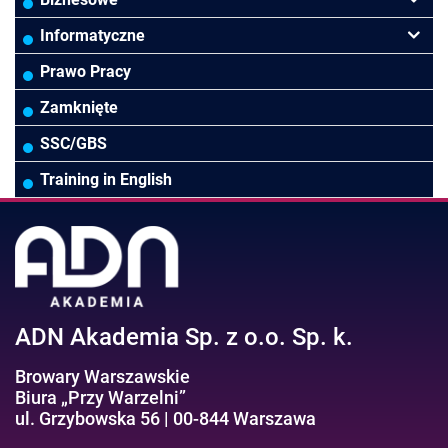
Controlling
HoReCa
Kadry i płace
Przywództwo/Zarządzanie
Informatyczne
Rady Nadzorcze/Zarząd
TSL
Prawo
Zarządzanie projektami/Procesami
MS Excel/Makra/VBA
Prawo Pracy
Biura rachunkowe
Ubezpieczenia
Podatki
HR/Zarządzanie Kapitałem Ludzkim
Online Power BI/Power Query/Dashboardy
Zamknięte
Wodociągi/Kanalizacja
Pozostałe
Prawo pracy
MS 365/SharePoint/Bazy danych
SSC/GBS
Pozostałe branże
Asystentka/Sekretarka
MS Project/Word/PowerPoint
Training in English
Negocjacje/Sprzedaż/Obsługa Klienta
Bezpieczeństwo/AI GPT
Efektywność osobista//Wellbeing
ADN Akademia Sp. z o.o. Sp. k.
Browary Warszawskie
Biura „Przy Warzelni”
ul. Grzybowska 56 | 00-844 Warszawa