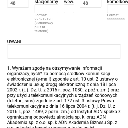
stacjonarny
wew.
komórkow
Format:
Format:
225212120
555555555
(kierunkowy
plus nr
telefonu)
UWAGI
1. Wyrażam zgodę na otrzymywanie informacji
organizacyjnych* za pomocą środków komunikacji
elektronicznej (e-mail) zgodnie z art. 10 ust. 2 ustawy o
świadczeniu usług drogą elektroniczną z dnia 18 lipca
2002 r. (t. j. Dz. U. z 2016 r., poz. 1030, z późn. zm.) oraz
przy użyciu telekomunikacyjnych urządzeń końcowych
(telefon, sms) zgodnie z art. 172 ust. 3 ustawy Prawo
telekomunikacyjne z dnia 16 lipca 2004 r. (t. j. Dz. U. z
2016 r., poz. 1489, z późn. zm.) od Instytut ADN spółka z
ograniczoną odpowiedzialnością sp. k. oraz ADN
Akademia sp. z o.o. sp. k ADN Akademia Biznesu Sp. z
o.o. w trakcie trwania umowy, a także po jej