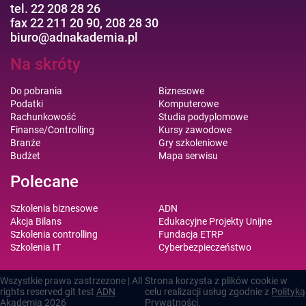
tel. 22 208 28 26
fax 22 211 20 90, 208 28 30
biuro@adnakademia.pl
Na skróty
Do pobrania
Biznesowe
Podatki
Komputerowe
Rachunkowość
Studia podyplomowe
Finanse/Controlling
Kursy zawodowe
Branże
Gry szkoleniowe
Budżet
Mapa serwisu
Polecane
Szkolenia biznesowe
ADN
Akcja Bilans
Edukacyjne Projekty Unijne
Szkolenia controlling
Fundacja ETRP
Szkolenia IT
Cyberbezpieczeństwo
Wszystkie prawa zastrzezone | All
Strona korzysta z plików cookie w
rights reserved git test
ADN
celu realizacji usług zgodnie z
Polityką
Akademia
2026
Prywatności
.