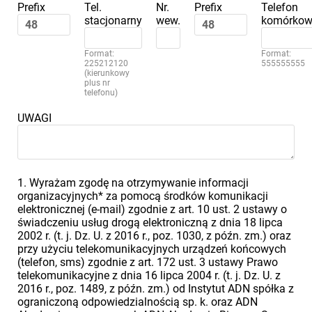
Prefix
Tel.
Nr.
Prefix
Telefon
stacjonarny
wew.
komórkow
Format:
Format:
225212120
555555555
(kierunkowy
plus nr
telefonu)
UWAGI
1. Wyrażam zgodę na otrzymywanie informacji
organizacyjnych* za pomocą środków komunikacji
elektronicznej (e-mail) zgodnie z art. 10 ust. 2 ustawy o
świadczeniu usług drogą elektroniczną z dnia 18 lipca
2002 r. (t. j. Dz. U. z 2016 r., poz. 1030, z późn. zm.) oraz
przy użyciu telekomunikacyjnych urządzeń końcowych
(telefon, sms) zgodnie z art. 172 ust. 3 ustawy Prawo
telekomunikacyjne z dnia 16 lipca 2004 r. (t. j. Dz. U. z
2016 r., poz. 1489, z późn. zm.) od Instytut ADN spółka z
ograniczoną odpowiedzialnością sp. k. oraz ADN