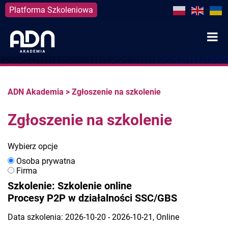
Platforma Szkoleniowa
Skip
to
content
ADN Akademia
>
Zgłoszenie na szkolenie
Zgłoszenie na szkolenie
Wybierz opcje
Osoba prywatna
Firma
Szkolenie: Szkolenie online
Procesy P2P w działalności SSC/GBS
Data szkolenia: 2026-10-20 - 2026-10-21, Online