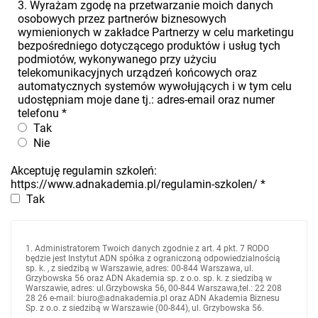
3. Wyrażam zgodę na przetwarzanie moich danych
osobowych przez partnerów biznesowych
wymienionych w zakładce Partnerzy w celu marketingu
bezpośredniego dotyczącego produktów i usług tych
podmiotów, wykonywanego przy użyciu
telekomunikacyjnych urządzeń końcowych oraz
automatycznych systemów wywołujących i w tym celu
udostępniam moje dane tj.: adres-email oraz numer
telefonu
*
Tak
Nie
Akceptuję regulamin szkoleń:
https://www.adnakademia.pl/regulamin-szkolen/
*
Tak
1. Administratorem Twoich danych zgodnie z art. 4 pkt. 7 RODO
będzie jest Instytut ADN spółka z ograniczoną odpowiedzialnością
sp. k. , z siedzibą w Warszawie, adres: 00-844 Warszawa, ul.
Grzybowska 56 oraz ADN Akademia sp. z o.o. sp. k. z siedzibą w
Warszawie, adres: ul.Grzybowska 56, 00-844 Warszawa,tel.: 22 208
28 26 e-mail: biuro@adnakademia.pl oraz ADN Akademia Biznesu
Sp. z o.o. z siedzibą w Warszawie (00-844), ul. Grzybowska 56.