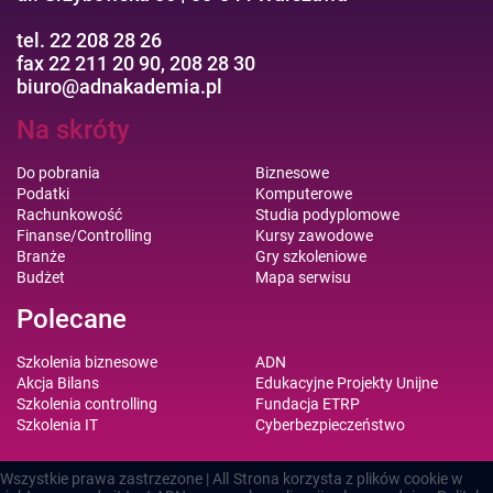
tel. 22 208 28 26
fax 22 211 20 90, 208 28 30
biuro@adnakademia.pl
Na skróty
Do pobrania
Biznesowe
Podatki
Komputerowe
Rachunkowość
Studia podyplomowe
Finanse/Controlling
Kursy zawodowe
Branże
Gry szkoleniowe
Budżet
Mapa serwisu
Polecane
Szkolenia biznesowe
ADN
Akcja Bilans
Edukacyjne Projekty Unijne
Szkolenia controlling
Fundacja ETRP
Szkolenia IT
Cyberbezpieczeństwo
Wszystkie prawa zastrzezone | All
Strona korzysta z plików cookie w