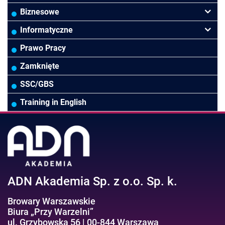
Finanse
Budownictwo/Deweloperka
Rachunkowość Budżetowa
Biznesowe
Controlling
HoReCa
Kadry i płace
Przywództwo/Zarządzanie
Informatyczne
Rady Nadzorcze/Zarząd
TSL
Prawo
Zarządzanie projektami/Procesami
MS Excel/Makra/VBA
Prawo Pracy
Biura rachunkowe
Ubezpieczenia
Podatki
HR/Zarządzanie Kapitałem Ludzkim
Online Power BI/Power Query/Dashboardy
Zamknięte
Wodociągi/Kanalizacja
Pozostałe
Prawo pracy
MS 365/SharePoint/Bazy danych
SSC/GBS
Pozostałe branże
Asystentka/Sekretarka
MS Project/Word/PowerPoint
Training in English
Negocjacje/Sprzedaż/Obsługa Klienta
Bezpieczeństwo/AI GPT
Efektywność osobista//Wellbeing
ADN Akademia Sp. z o.o. Sp. k.
Browary Warszawskie
Biura „Przy Warzelni”
ul. Grzybowska 56 | 00-844 Warszawa