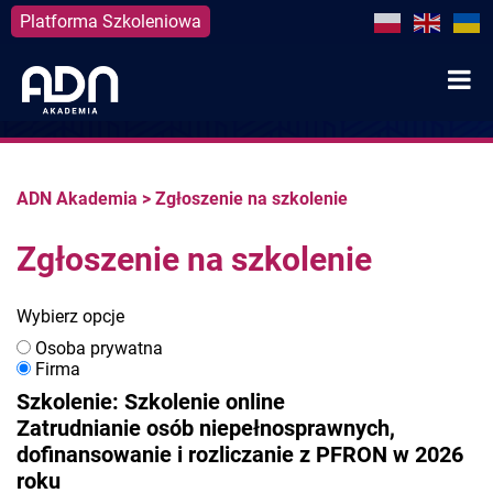
Platforma Szkoleniowa
Skip
to
content
ADN Akademia
>
Zgłoszenie na szkolenie
Zgłoszenie na szkolenie
Wybierz opcje
Osoba prywatna
Firma
Szkolenie: Szkolenie online
Zatrudnianie osób niepełnosprawnych,
dofinansowanie i rozliczanie z PFRON w 2026
roku