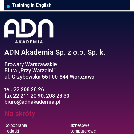
Pozostałe branże
Asystentka/Sekretarka
MS Project/Word/PowerPoint
Training in English
Negocjacje/Sprzedaż/Obsługa Klienta
Bezpieczeństwo/AI GPT
Efektywność osobista//Wellbeing
ADN Akademia Sp. z o.o. Sp. k.
Browary Warszawskie
Biura „Przy Warzelni”
ul. Grzybowska 56 | 00-844 Warszawa
tel. 22 208 28 26
fax 22 211 20 90, 208 28 30
biuro@adnakademia.pl
Na skróty
Do pobrania
Biznesowe
Podatki
Komputerowe