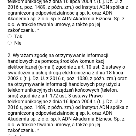
telekomunikacyjne z dnia 16 lipca 2004 r. (t. j. Dz. U. z
2016 r., poz. 1489, z późn. zm.) od Instytut ADN spółka z
ograniczoną odpowiedzialnością sp. k. oraz ADN
Akademia sp. z o.o. sp. k ADN Akademia Biznesu Sp. z
o.o. w trakcie trwania umowy, a także po jej
zakończeniu.
*
Tak
Nie
2. Wyrażam zgodę na otrzymywanie informacji
handlowych za pomocą środków komunikacji
elektronicznej (e-mail) zgodnie z art. 10 ust. 2 ustawy o
świadczeniu usług drogą elektroniczną z dnia 18 lipca
2002 r. (t. j. Dz. U. z 2016 r., poz. 1030, z późn. zm.) oraz
na otrzymywanie informacji handlowych przy użyciu
telekomunikacyjnych urządzeń końcowych (telefon,
sms) zgodnie z art. 172 ust. 3 ustawy Prawo
telekomunikacyjne z dnia 16 lipca 2004 r. (t. j. Dz. U. z
2016 r., poz. 1489, z późn. zm.) od Instytut ADN spółka z
ograniczoną odpowiedzialnością sp. k. oraz ADN
Akademia sp. z o.o. sp. k ADN Akademia Biznesu Sp. z
o.o. w trakcie trwania umowy, a także po jej
zakończeniu.
*