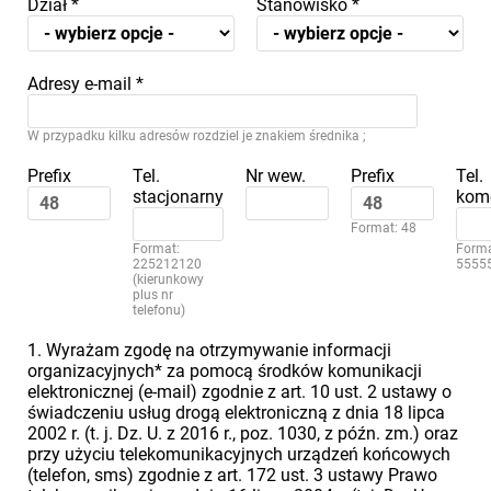
Dział
*
Stanowisko
*
Adresy e-mail
*
W przypadku kilku adresów rozdziel je znakiem średnika ;
Prefix
Tel.
Nr wew.
Prefix
Tel.
stacjonarny
kom
Format: 48
Format:
Forma
225212120
5555
(kierunkowy
plus nr
telefonu)
1. Wyrażam zgodę na otrzymywanie informacji
organizacyjnych* za pomocą środków komunikacji
elektronicznej (e-mail) zgodnie z art. 10 ust. 2 ustawy o
świadczeniu usług drogą elektroniczną z dnia 18 lipca
2002 r. (t. j. Dz. U. z 2016 r., poz. 1030, z późn. zm.) oraz
przy użyciu telekomunikacyjnych urządzeń końcowych
(telefon, sms) zgodnie z art. 172 ust. 3 ustawy Prawo