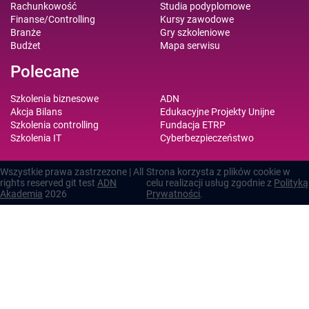
Rachunkowość
Studia podyplomowe
Finanse/Controlling
Kursy zawodowe
Branże
Gry szkoleniowe
Budżet
Mapa serwisu
Polecane
Szkolenia biznesowe
ADN
Akcja Bilans
Edukacyjne Projekty Unijne
Szkolenia controlling
Fundacja ETRP
Szkolenia IT
Cyberbezpieczeństwo
Wszystkie prawa zastrzezone | All
Strona korzysta z plików cookie w
rights reserved git test
ADN
celu realizacji usług zgodnie z
Polityką
Akademia
2026
Prywatności
.