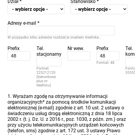
Dział
*
Stanowisko
*
Adresy e-mail
*
W przypadku kilku adresów rozdziel je znakiem średnika ;
Prefix
Tel.
Nr wew.
Prefix
Tel.
stacjonarny
kom
Format: 48
Format:
Forma
225212120
5555
(kierunkowy
plus nr
telefonu)
1. Wyrażam zgodę na otrzymywanie informacji
organizacyjnych* za pomocą środków komunikacji
elektronicznej (e-mail) zgodnie z art. 10 ust. 2 ustawy o
świadczeniu usług drogą elektroniczną z dnia 18 lipca
2002 r. (t. j. Dz. U. z 2016 r., poz. 1030, z późn. zm.) oraz
przy użyciu telekomunikacyjnych urządzeń końcowych
(telefon, sms) zgodnie z art. 172 ust. 3 ustawy Prawo