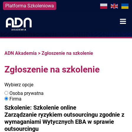
Platforma Szkoleniowa
Skip
to
content
ADN Akademia
>
Zgłoszenie na szkolenie
Zgłoszenie na szkolenie
Wybierz opcje
Osoba prywatna
Firma
Szkolenie: Szkolenie online
Zarządzanie ryzykiem outsourcingu zgodnie z
wymaganiami Wytycznych EBA w sprawie
outsourcingu