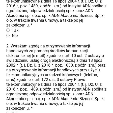
telekomunikacyjne z dnia 16 lipca 2004 r. (t. j. Dz. U. z
2016 r., poz. 1489, z późn. zm.) od Instytut ADN spółka z
ograniczoną odpowiedzialnością sp. k. oraz ADN
Akademia sp. z o.o. sp. k ADN Akademia Biznesu Sp. z
o.o. w trakcie trwania umowy, a także po jej
zakończeniu.
*
Tak
Nie
2. Wyrażam zgodę na otrzymywanie informacji
handlowych za pomocą środków komunikacji
elektronicznej (e-mail) zgodnie z art. 10 ust. 2 ustawy o
świadczeniu usług drogą elektroniczną z dnia 18 lipca
2002 r. (t. j. Dz. U. z 2016 r., poz. 1030, z późn. zm.) oraz
na otrzymywanie informacji handlowych przy użyciu
telekomunikacyjnych urządzeń końcowych (telefon,
sms) zgodnie z art. 172 ust. 3 ustawy Prawo
telekomunikacyjne z dnia 16 lipca 2004 r. (t. j. Dz. U. z
2016 r., poz. 1489, z późn. zm.) od Instytut ADN spółka z
ograniczoną odpowiedzialnością sp. k. oraz ADN
Akademia sp. z o.o. sp. k ADN Akademia Biznesu Sp. z
o.o. w trakcie trwania umowy, a także po jej
zakończeniu.
*