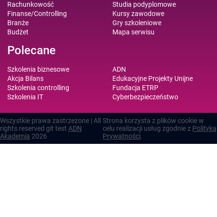
Rachunkowość
Studia podyplomowe
Finanse/Controlling
Kursy zawodowe
Branże
Gry szkoleniowe
Budżet
Mapa serwisu
Polecane
Szkolenia biznesowe
ADN
Akcja Bilans
Edukacyjne Projekty Unijne
Szkolenia controlling
Fundacja ETRP
Szkolenia IT
Cyberbezpieczeństwo
Wszystkie prawa zastrzezone | All
Strona korzysta z plików cookie w
rights reserved git test
ADN
celu realizacji usług zgodnie z
Polityką
Akademia
2026
Prywatności
.