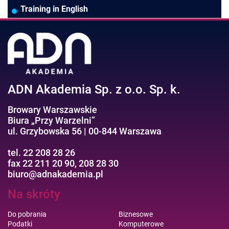
Pozostałe branże
Asystentka/Sekretarka
MS Project/Word/PowerPoint
Training in English
Negocjacje/Sprzedaż/Obsługa Klienta
Bezpieczeństwo/AI GPT
Efektywność osobista//Wellbeing
ADN Akademia Sp. z o.o. Sp. k.
Browary Warszawskie
Biura „Przy Warzelni”
ul. Grzybowska 56 | 00-844 Warszawa
tel. 22 208 28 26
fax 22 211 20 90, 208 28 30
biuro@adnakademia.pl
Na skróty
Do pobrania
Biznesowe
Podatki
Komputerowe