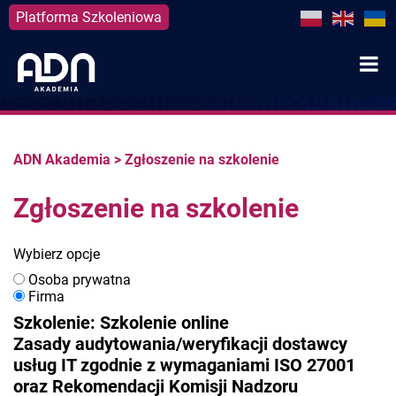
Platforma Szkoleniowa
Skip
to
content
ADN Akademia
>
Zgłoszenie na szkolenie
Zgłoszenie na szkolenie
Wybierz opcje
Osoba prywatna
Firma
Szkolenie: Szkolenie online
Zasady audytowania/weryfikacji dostawcy
usług IT zgodnie z wymaganiami ISO 27001
oraz Rekomendacji Komisji Nadzoru