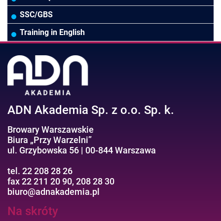
Wodociągi/Kanalizacja
Pozostałe
Prawo pracy
MS 365/SharePoint/Bazy danych
SSC/GBS
Pozostałe branże
Asystentka/Sekretarka
MS Project/Word/PowerPoint
Training in English
Negocjacje/Sprzedaż/Obsługa Klienta
Bezpieczeństwo/AI GPT
Efektywność osobista//Wellbeing
ADN Akademia Sp. z o.o. Sp. k.
Browary Warszawskie
Biura „Przy Warzelni”
ul. Grzybowska 56 | 00-844 Warszawa
tel. 22 208 28 26
fax 22 211 20 90, 208 28 30
biuro@adnakademia.pl
Na skróty