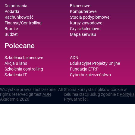
Do pobrania
Biznesowe
Podatki
Komputerowe
Rachunkowość
Studia podyplomowe
Finanse/Controlling
Kursy zawodowe
Branże
Gry szkoleniowe
Budżet
Mapa serwisu
Polecane
Szkolenia biznesowe
ADN
Akcja Bilans
Edukacyjne Projekty Unijne
Szkolenia controlling
Fundacja ETRP
Szkolenia IT
Cyberbezpieczeństwo
Wszystkie prawa zastrzezone | All
Strona korzysta z plików cookie w
rights reserved git test
ADN
celu realizacji usług zgodnie z
Polityką
Akademia
2026
Prywatności
.