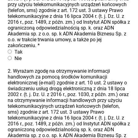
przy użyciu telekomunikacyjnych urządzeń końcowych
(telefon, sms) zgodnie z art. 172 ust. 3 ustawy Prawo
telekomunikacyjne z dnia 16 lipca 2004 r. (t. j. Dz. U. z
2016 r., poz. 1489, z późn. zm.) od Instytut ADN spółka z
ograniczoną odpowiedzialnością sp. k. oraz ADN
Akademia sp. z o.o. sp. k ADN Akademia Biznesu Sp. z
o.o. w trakcie trwania umowy, a także po jej
zakończeniu.
*
Tak
Nie
2. Wyrażam zgodę na otrzymywanie informacji
handlowych za pomocą środków komunikacji
elektronicznej (e-mail) zgodnie z art. 10 ust. 2 ustawy o
świadczeniu usług drogą elektroniczną z dnia 18 lipca
2002 r. (t. j. Dz. U. z 2016 r., poz. 1030, z późn. zm.) oraz
na otrzymywanie informacji handlowych przy użyciu
telekomunikacyjnych urządzeń końcowych (telefon,
sms) zgodnie z art. 172 ust. 3 ustawy Prawo
telekomunikacyjne z dnia 16 lipca 2004 r. (t. j. Dz. U. z
2016 r., poz. 1489, z późn. zm.) od Instytut ADN spółka z
ograniczoną odpowiedzialnością sp. k. oraz ADN
Akademia sp. z o.o. sp. k ADN Akademia Biznesu Sp. z