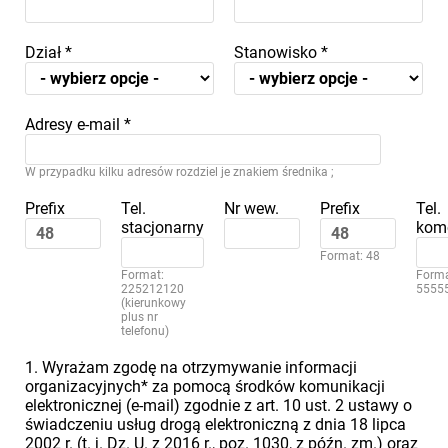
Dział
*
Stanowisko
*
Adresy e-mail
*
W przypadku kilku adresów rozdziel je znakiem średnika ;
Prefix
Tel.
Nr wew.
Prefix
Tel.
stacjonarny
kom
Format: 48
Format:
Forma
225212120
5555
(kierunkowy
plus nr
telefonu)
1. Wyrażam zgodę na otrzymywanie informacji
organizacyjnych* za pomocą środków komunikacji
elektronicznej (e-mail) zgodnie z art. 10 ust. 2 ustawy o
świadczeniu usług drogą elektroniczną z dnia 18 lipca
2002 r. (t. j. Dz. U. z 2016 r., poz. 1030, z późn. zm.) oraz