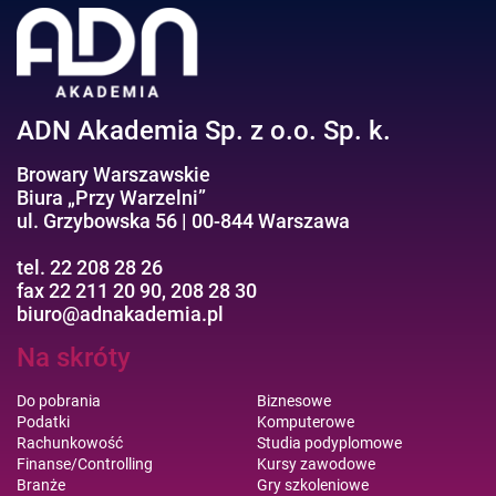
Efektywność osobista//Wellbeing
ADN Akademia Sp. z o.o. Sp. k.
Browary Warszawskie
Biura „Przy Warzelni”
ul. Grzybowska 56 | 00-844 Warszawa
tel. 22 208 28 26
fax 22 211 20 90, 208 28 30
biuro@adnakademia.pl
Na skróty
Do pobrania
Biznesowe
Podatki
Komputerowe
Rachunkowość
Studia podyplomowe
Finanse/Controlling
Kursy zawodowe
Branże
Gry szkoleniowe