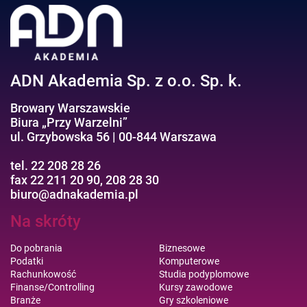
Efektywność osobista//Wellbeing
ADN Akademia Sp. z o.o. Sp. k.
Browary Warszawskie
Biura „Przy Warzelni”
ul. Grzybowska 56 | 00-844 Warszawa
tel. 22 208 28 26
fax 22 211 20 90, 208 28 30
biuro@adnakademia.pl
Na skróty
Do pobrania
Biznesowe
Podatki
Komputerowe
Rachunkowość
Studia podyplomowe
Finanse/Controlling
Kursy zawodowe
Branże
Gry szkoleniowe