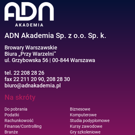
Efektywność osobista//Wellbeing
ADN Akademia Sp. z o.o. Sp. k.
Browary Warszawskie
Biura „Przy Warzelni”
ul. Grzybowska 56 | 00-844 Warszawa
tel. 22 208 28 26
fax 22 211 20 90, 208 28 30
biuro@adnakademia.pl
Na skróty
Do pobrania
Biznesowe
Podatki
Komputerowe
Rachunkowość
Studia podyplomowe
Finanse/Controlling
Kursy zawodowe
Branże
Gry szkoleniowe