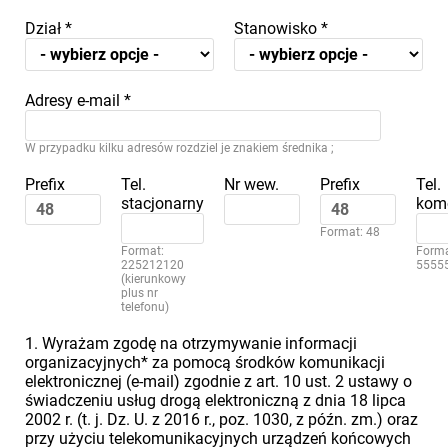
Dział
*
Stanowisko
*
Adresy e-mail
*
W przypadku kilku adresów rozdziel je znakiem średnika ;
Prefix
Tel.
Nr wew.
Prefix
Tel.
stacjonarny
kom
Format: 48
Format:
Forma
225212120
5555
(kierunkowy
plus nr
telefonu)
1. Wyrażam zgodę na otrzymywanie informacji
organizacyjnych* za pomocą środków komunikacji
elektronicznej (e-mail) zgodnie z art. 10 ust. 2 ustawy o
świadczeniu usług drogą elektroniczną z dnia 18 lipca
2002 r. (t. j. Dz. U. z 2016 r., poz. 1030, z późn. zm.) oraz
przy użyciu telekomunikacyjnych urządzeń końcowych