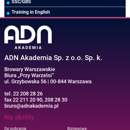
Wodociągi/Kanalizacja
Pozostałe
Prawo pracy
MS 365/SharePoint/Bazy danych
SSC/GBS
Pozostałe branże
Asystentka/Sekretarka
MS Project/Word/PowerPoint
Training in English
Negocjacje/Sprzedaż/Obsługa Klienta
Bezpieczeństwo/AI GPT
Efektywność osobista//Wellbeing
ADN Akademia Sp. z o.o. Sp. k.
Browary Warszawskie
Biura „Przy Warzelni”
ul. Grzybowska 56 | 00-844 Warszawa
tel. 22 208 28 26
fax 22 211 20 90, 208 28 30
biuro@adnakademia.pl
Na skróty
Do pobrania
Biznesowe