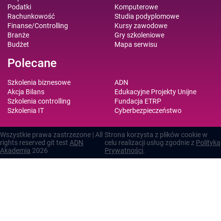
Podatki
Komputerowe
Rachunkowość
Studia podyplomowe
Finanse/Controlling
Kursy zawodowe
Branże
Gry szkoleniowe
Budżet
Mapa serwisu
Polecane
Szkolenia biznesowe
ADN
Akcja Bilans
Edukacyjne Projekty Unijne
Szkolenia controlling
Fundacja ETRP
Szkolenia IT
Cyberbezpieczeństwo
Wszystkie prawa zastrzezone | All
Strona korzysta z plików cookie w
rights reserved git test
ADN
celu realizacji usług zgodnie z
Polityką
Akademia
2026
Prywatności
.