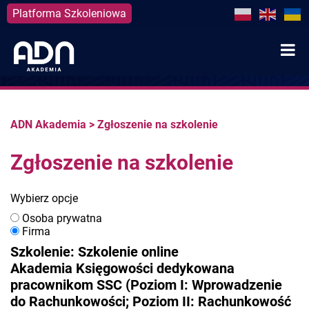
Platforma Szkoleniowa
Skip
to
content
ADN Akademia
>
Zgłoszenie na szkolenie
Zgłoszenie na szkolenie
Wybierz opcje
Osoba prywatna
Firma
Szkolenie: Szkolenie online
Akademia Księgowości dedykowana
pracownikom SSC (Poziom I: Wprowadzenie
do Rachunkowości; Poziom II: Rachunkowość