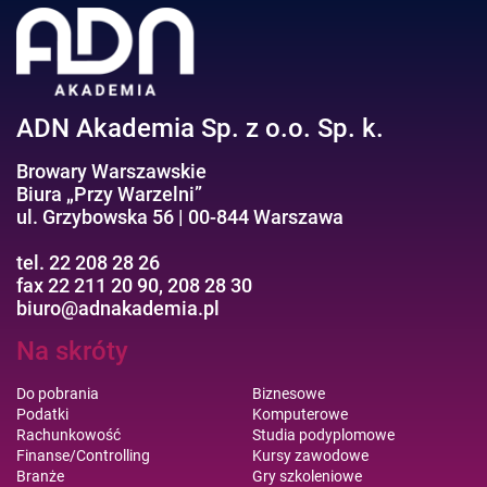
Efektywność osobista//Wellbeing
ADN Akademia Sp. z o.o. Sp. k.
Browary Warszawskie
Biura „Przy Warzelni”
ul. Grzybowska 56 | 00-844 Warszawa
tel. 22 208 28 26
fax 22 211 20 90, 208 28 30
biuro@adnakademia.pl
Na skróty
Do pobrania
Biznesowe
Podatki
Komputerowe
Rachunkowość
Studia podyplomowe
Finanse/Controlling
Kursy zawodowe
Branże
Gry szkoleniowe