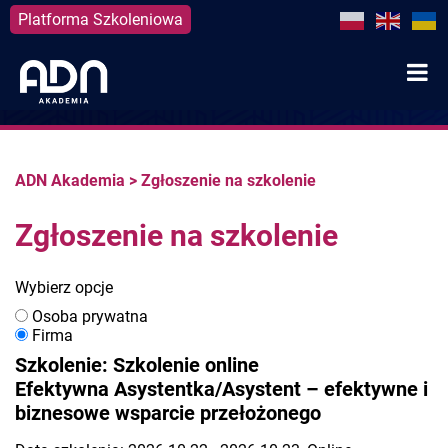
Platforma Szkoleniowa
Skip
to
content
ADN Akademia
>
Zgłoszenie na szkolenie
Zgłoszenie na szkolenie
Wybierz opcje
Osoba prywatna
Firma
Szkolenie: Szkolenie online
Efektywna Asystentka/Asystent – efektywne i
biznesowe wsparcie przełożonego