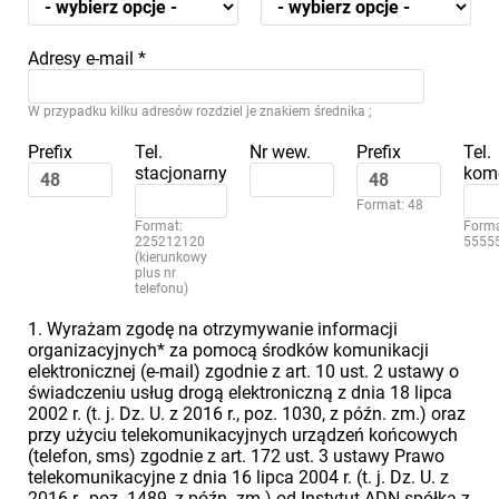
Adresy e-mail
*
W przypadku kilku adresów rozdziel je znakiem średnika ;
Prefix
Tel.
Nr wew.
Prefix
Tel.
stacjonarny
kom
Format: 48
Format:
Forma
225212120
5555
(kierunkowy
plus nr
telefonu)
1. Wyrażam zgodę na otrzymywanie informacji
organizacyjnych* za pomocą środków komunikacji
elektronicznej (e-mail) zgodnie z art. 10 ust. 2 ustawy o
świadczeniu usług drogą elektroniczną z dnia 18 lipca
2002 r. (t. j. Dz. U. z 2016 r., poz. 1030, z późn. zm.) oraz
przy użyciu telekomunikacyjnych urządzeń końcowych
(telefon, sms) zgodnie z art. 172 ust. 3 ustawy Prawo
telekomunikacyjne z dnia 16 lipca 2004 r. (t. j. Dz. U. z
2016 r., poz. 1489, z późn. zm.) od Instytut ADN spółka z