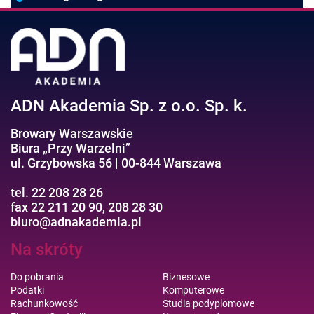
Negocjacje/Sprzedaż/Obsługa Klienta
Bezpieczeństwo/AI GPT
Efektywność osobista//Wellbeing
ADN Akademia Sp. z o.o. Sp. k.
Browary Warszawskie
Biura „Przy Warzelni”
ul. Grzybowska 56 | 00-844 Warszawa
tel. 22 208 28 26
fax 22 211 20 90, 208 28 30
biuro@adnakademia.pl
Na skróty
Do pobrania
Biznesowe
Podatki
Komputerowe
Rachunkowość
Studia podyplomowe