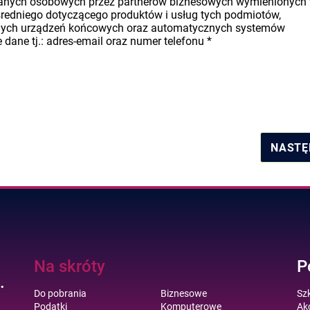
danych osobowych przez partnerów biznesowych wymienionych
średniego dotyczącego produktów i usług tych podmiotów,
nych urządzeń końcowych oraz automatycznych systemów
dane tj.: adres-email oraz numer telefonu
*
NASTĘ
Na skróty
P
.
Do pobrania
Biznesowe
Sz
Podatki
Komputerowe
Akc