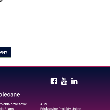
 w
PNY
olecane
kolenia biznesowe
ADN
ja Bilans
Edukacyjne Projekty Unijne