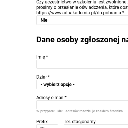
Czy uczestnictwo w szkoleniu jest zwolnione 
prosimy o przesłanie oświadczenia, które dost
https://www.adnakademia.pl/do-pobrania
*
Dane osoby zgłoszonej n
Imię
*
Dział
*
Adresy e-mail
*
W przypadku kilku adresów rozdziel je znakiem średnika ;
Prefix
Tel. stacjonarny