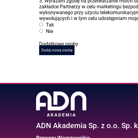
3. Wyrażam zgodę na przetwarzanie moich 
zakładce Partnerzy w celu marketingu bezpo
wykonywanego przy użyciu telekomunikacyj
wywołujących i w tym celu udostępniam moje 
Tak
Nie
Dodatkowe osoby
Dodaj nową osobę
ADN Akademia Sp. z o.o. Sp. k
Browary Warszawskie