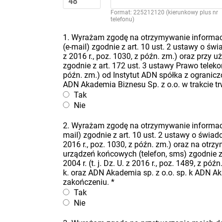
Format: 225212120 (kierunkowy plus nr
telefonu)
1. Wyrażam zgodę na otrzymywanie informacj
(e-mail) zgodnie z art. 10 ust. 2 ustawy o świa
z 2016 r., poz. 1030, z późn. zm.) oraz przy
zgodnie z art. 172 ust. 3 ustawy Prawo telekomu
późn. zm.) od Instytut ADN spółka z ogranicz
ADN Akademia Biznesu Sp. z o.o. w trakcie t
Tak
Nie
2. Wyrażam zgodę na otrzymywanie informacj
mail) zgodnie z art. 10 ust. 2 ustawy o świadcz
2016 r., poz. 1030, z późn. zm.) oraz na ot
urządzeń końcowych (telefon, sms) zgodnie z 
2004 r. (t. j. Dz. U. z 2016 r., poz. 1489, z 
k. oraz ADN Akademia sp. z o.o. sp. k ADN Ak
zakończeniu.
*
Tak
Nie