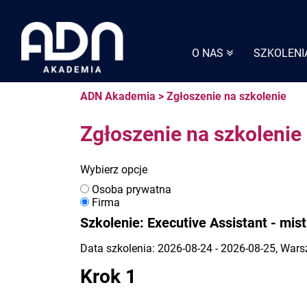
Skip
to
content
O NAS
SZKOLENI
ADN Akademia
>
Zgłoszenie na szkolenie
Zgłoszenie na szkolenie
Wybierz opcje
Osoba prywatna
Firma
Szkolenie: Executive Assistant - mi
Data szkolenia: 2026-08-24 - 2026-08-25, War
Krok 1