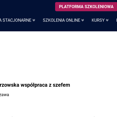
PLATFORMA SZKOLENIOWA
A STACJONARNE
SZKOLENIA ONLINE
KURSY
strzowska współpraca z szefem
szawa