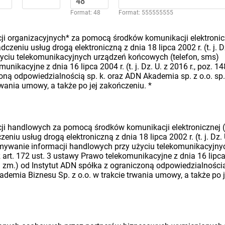
Format: 48
Format: 555555555
i organizacyjnych* za pomocą środków komunikacji elektronic
dczeniu usług drogą elektroniczną z dnia 18 lipca 2002 r. (t. j. D
 użyciu telekomunikacyjnych urządzeń końcowych (telefon, sms)
nikacyjne z dnia 16 lipca 2004 r. (t. j. Dz. U. z 2016 r., poz. 14
oną odpowiedzialnością sp. k. oraz ADN Akademia sp. z o.o. sp.
rwania umowy, a także po jej zakończeniu.
*
i handlowych za pomocą środków komunikacji elektronicznej (
eniu usług drogą elektroniczną z dnia 18 lipca 2002 r. (t. j. Dz. 
rzymywanie informacji handlowych przy użyciu telekomunikacyjny
art. 172 ust. 3 ustawy Prawo telekomunikacyjne z dnia 16 lipc
późn. zm.) od Instytut ADN spółka z ograniczoną odpowiedzialności
ademia Biznesu Sp. z o.o. w trakcie trwania umowy, a także po j