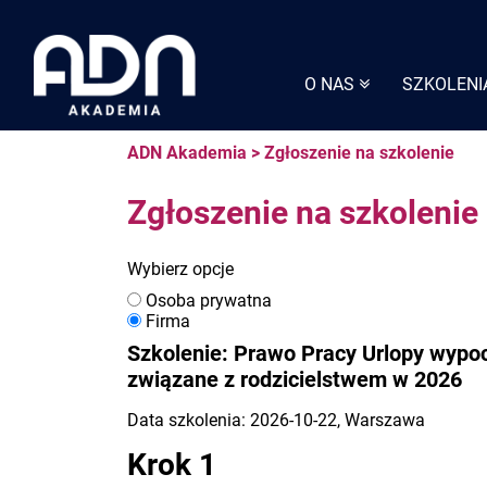
Skip
to
content
O NAS
SZKOLENI
ADN Akademia
>
Zgłoszenie na szkolenie
Zgłoszenie na szkolenie
Wybierz opcje
Osoba prywatna
Firma
Szkolenie: Prawo Pracy Urlopy wypoc
związane z rodzicielstwem w 2026
Data szkolenia: 2026-10-22, Warszawa
Krok 1