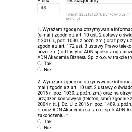
Prefix
Tel. stacjonarny
Format: 225212120 (kierunkowy plus nr
telefonu)
1. Wyrażam zgodę na otrzymywanie informacj
(e-mail) zgodnie z art. 10 ust. 2 ustawy o świa
z 2016 r., poz. 1030, z późn. zm.) oraz przy
zgodnie z art. 172 ust. 3 ustawy Prawo telekomu
późn. zm.) od Instytut ADN spółka z ogranicz
ADN Akademia Biznesu Sp. z o.o. w trakcie t
Tak
Nie
2. Wyrażam zgodę na otrzymywanie informacj
mail) zgodnie z art. 10 ust. 2 ustawy o świadcz
2016 r., poz. 1030, z późn. zm.) oraz na ot
urządzeń końcowych (telefon, sms) zgodnie z 
2004 r. (t. j. Dz. U. z 2016 r., poz. 1489, z 
k. oraz ADN Akademia sp. z o.o. sp. k ADN Ak
zakończeniu.
*
Tak
Nie