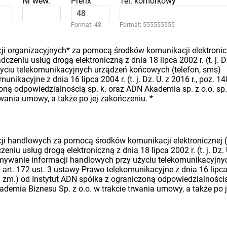
Nr wew.
Prefix
Tel. komórkowy
Format: 48
Format: 555555555
i organizacyjnych* za pomocą środków komunikacji elektronic
dczeniu usług drogą elektroniczną z dnia 18 lipca 2002 r. (t. j. D
 użyciu telekomunikacyjnych urządzeń końcowych (telefon, sms)
nikacyjne z dnia 16 lipca 2004 r. (t. j. Dz. U. z 2016 r., poz. 14
oną odpowiedzialnością sp. k. oraz ADN Akademia sp. z o.o. sp.
rwania umowy, a także po jej zakończeniu.
*
i handlowych za pomocą środków komunikacji elektronicznej (
eniu usług drogą elektroniczną z dnia 18 lipca 2002 r. (t. j. Dz. 
rzymywanie informacji handlowych przy użyciu telekomunikacyjny
art. 172 ust. 3 ustawy Prawo telekomunikacyjne z dnia 16 lipc
późn. zm.) od Instytut ADN spółka z ograniczoną odpowiedzialności
ademia Biznesu Sp. z o.o. w trakcie trwania umowy, a także po j