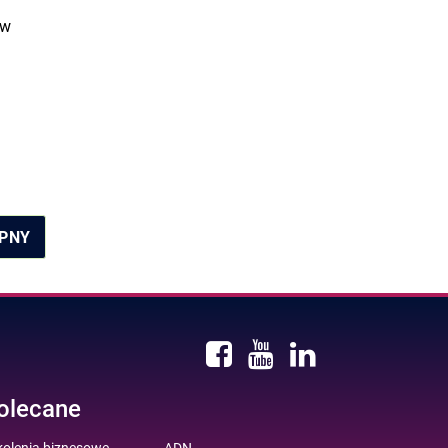
 w
PNY
olecane