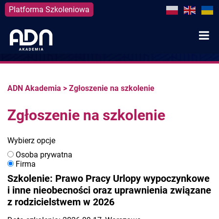
Platforma Szkoleniowa
Skip
to
content
ADN Akademia
>
Zgłoszenie na szkolenie
Zgłoszenie na szkolenie
Wybierz opcje
Osoba prywatna
Firma
Szkolenie: Prawo Pracy Urlopy wypoczynkowe
i inne nieobecności oraz uprawnienia związane
z rodzicielstwem w 2026