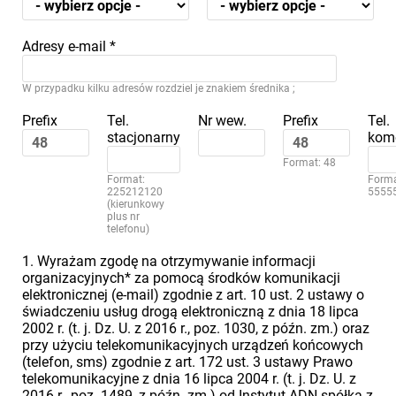
Adresy e-mail
*
W przypadku kilku adresów rozdziel je znakiem średnika ;
Prefix
Tel.
Nr wew.
Prefix
Tel.
stacjonarny
kom
Format: 48
Format:
Forma
225212120
5555
(kierunkowy
plus nr
telefonu)
1. Wyrażam zgodę na otrzymywanie informacji
organizacyjnych* za pomocą środków komunikacji
elektronicznej (e-mail) zgodnie z art. 10 ust. 2 ustawy o
świadczeniu usług drogą elektroniczną z dnia 18 lipca
2002 r. (t. j. Dz. U. z 2016 r., poz. 1030, z późn. zm.) oraz
przy użyciu telekomunikacyjnych urządzeń końcowych
(telefon, sms) zgodnie z art. 172 ust. 3 ustawy Prawo
telekomunikacyjne z dnia 16 lipca 2004 r. (t. j. Dz. U. z
2016 r., poz. 1489, z późn. zm.) od Instytut ADN spółka z