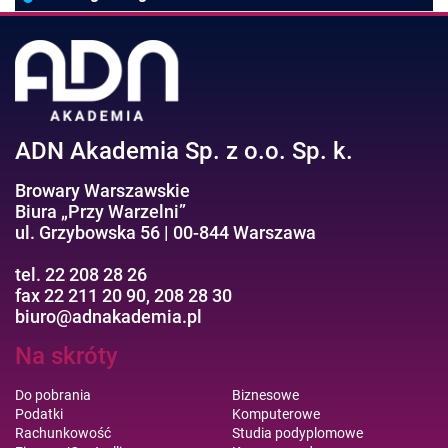
Negocjacje/Sprzedaż/Obsługa Klienta
Bezpieczeństwo/AI GPT
Efektywność osobista//Wellbeing
ADN Akademia Sp. z o.o. Sp. k.
Browary Warszawskie
Biura „Przy Warzelni”
ul. Grzybowska 56 | 00-844 Warszawa
tel. 22 208 28 26
fax 22 211 20 90, 208 28 30
biuro@adnakademia.pl
Na skróty
Do pobrania
Biznesowe
Podatki
Komputerowe
Rachunkowość
Studia podyplomowe