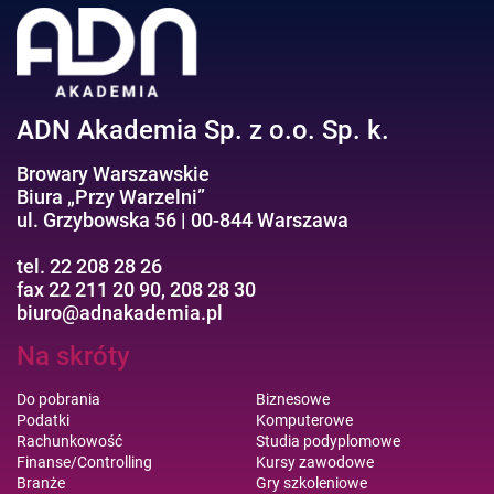
Efektywność osobista//Wellbeing
ADN Akademia Sp. z o.o. Sp. k.
Browary Warszawskie
Biura „Przy Warzelni”
ul. Grzybowska 56 | 00-844 Warszawa
tel. 22 208 28 26
fax 22 211 20 90, 208 28 30
biuro@adnakademia.pl
Na skróty
Do pobrania
Biznesowe
Podatki
Komputerowe
Rachunkowość
Studia podyplomowe
Finanse/Controlling
Kursy zawodowe
Branże
Gry szkoleniowe