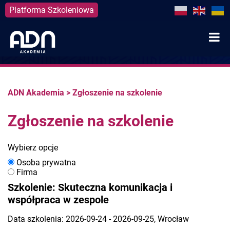
Platforma Szkoleniowa
Skip
to
content
ADN Akademia
>
Zgłoszenie na szkolenie
Zgłoszenie na szkolenie
Wybierz opcje
Osoba prywatna
Firma
Szkolenie: Skuteczna komunikacja i
współpraca w zespole
Data szkolenia: 2026-09-24 - 2026-09-25, Wrocław