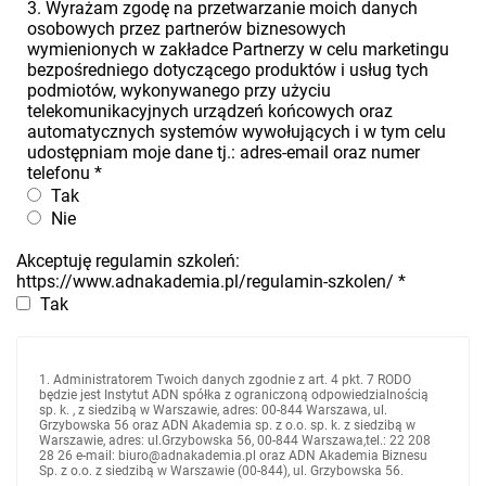
3. Wyrażam zgodę na przetwarzanie moich danych
osobowych przez partnerów biznesowych
wymienionych w zakładce Partnerzy w celu marketingu
bezpośredniego dotyczącego produktów i usług tych
podmiotów, wykonywanego przy użyciu
telekomunikacyjnych urządzeń końcowych oraz
automatycznych systemów wywołujących i w tym celu
udostępniam moje dane tj.: adres-email oraz numer
telefonu
*
Tak
Nie
Akceptuję regulamin szkoleń:
https://www.adnakademia.pl/regulamin-szkolen/
*
Tak
1. Administratorem Twoich danych zgodnie z art. 4 pkt. 7 RODO
będzie jest Instytut ADN spółka z ograniczoną odpowiedzialnością
sp. k. , z siedzibą w Warszawie, adres: 00-844 Warszawa, ul.
Grzybowska 56 oraz ADN Akademia sp. z o.o. sp. k. z siedzibą w
Warszawie, adres: ul.Grzybowska 56, 00-844 Warszawa,tel.: 22 208
28 26 e-mail: biuro@adnakademia.pl oraz ADN Akademia Biznesu
Sp. z o.o. z siedzibą w Warszawie (00-844), ul. Grzybowska 56.