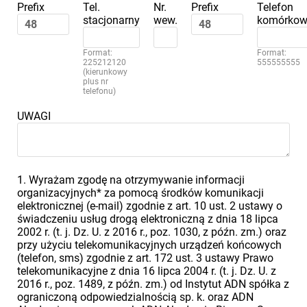
Prefix
Tel.
Nr.
Prefix
Telefon
stacjonarny
wew.
komórkow
Format:
Format:
225212120
555555555
(kierunkowy
plus nr
telefonu)
UWAGI
1. Wyrażam zgodę na otrzymywanie informacji
organizacyjnych* za pomocą środków komunikacji
elektronicznej (e-mail) zgodnie z art. 10 ust. 2 ustawy o
świadczeniu usług drogą elektroniczną z dnia 18 lipca
2002 r. (t. j. Dz. U. z 2016 r., poz. 1030, z późn. zm.) oraz
przy użyciu telekomunikacyjnych urządzeń końcowych
(telefon, sms) zgodnie z art. 172 ust. 3 ustawy Prawo
telekomunikacyjne z dnia 16 lipca 2004 r. (t. j. Dz. U. z
2016 r., poz. 1489, z późn. zm.) od Instytut ADN spółka z
ograniczoną odpowiedzialnością sp. k. oraz ADN