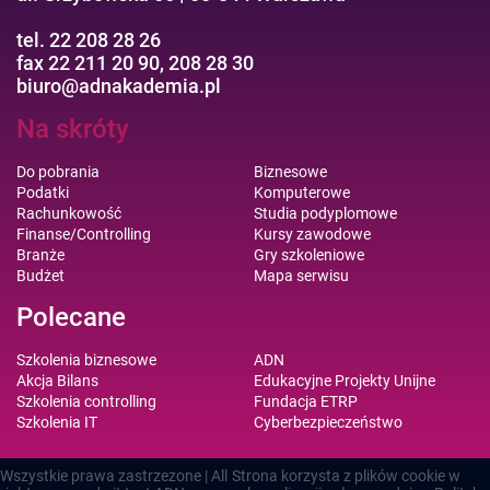
tel. 22 208 28 26
fax 22 211 20 90, 208 28 30
biuro@adnakademia.pl
Na skróty
Do pobrania
Biznesowe
Podatki
Komputerowe
Rachunkowość
Studia podyplomowe
Finanse/Controlling
Kursy zawodowe
Branże
Gry szkoleniowe
Budżet
Mapa serwisu
Polecane
Szkolenia biznesowe
ADN
Akcja Bilans
Edukacyjne Projekty Unijne
Szkolenia controlling
Fundacja ETRP
Szkolenia IT
Cyberbezpieczeństwo
Wszystkie prawa zastrzezone | All
Strona korzysta z plików cookie w