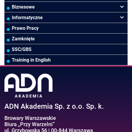
Finanse
Budownictwo/Deweloperka
Rachunkowość Budżetowa
Biznesowe
Controlling
HoReCa
Kadry i płace
Przywództwo/Zarządzanie
Informatyczne
Rady Nadzorcze/Zarząd
TSL
Prawo
Zarządzanie projektami/Procesami
MS Excel/Makra/VBA
Prawo Pracy
Biura rachunkowe
Ubezpieczenia
Podatki
HR/Zarządzanie Kapitałem Ludzkim
Online Power BI/Power Query/Dashboardy
Zamknięte
Wodociągi/Kanalizacja
Pozostałe
Prawo pracy
MS 365/SharePoint/Bazy danych
SSC/GBS
Pozostałe branże
Asystentka/Sekretarka
MS Project/Word/PowerPoint
Training in English
Negocjacje/Sprzedaż/Obsługa Klienta
Bezpieczeństwo/AI GPT
Efektywność osobista//Wellbeing
ADN Akademia Sp. z o.o. Sp. k.
Browary Warszawskie
Biura „Przy Warzelni”
ul. Grzybowska 56 | 00-844 Warszawa