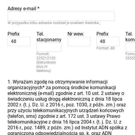
Adresy e-mail
*
W przypadku kilku adresów rozdziel je znakiem średnika ;
Prefix
Tel.
Nr wew.
Prefix
Tel.
stacjonarny
kom
Format: 48
Format:
Forma
225212120
5555
(kierunkowy
plus nr
telefonu)
1. Wyrażam zgodę na otrzymywanie informacji
organizacyjnych* za pomocą środków komunikacji
elektronicznej (e-mail) zgodnie z art. 10 ust. 2 ustawy o
świadczeniu usług drogą elektroniczną z dnia 18 lipca
2002 r. (t. j. Dz. U. z 2016 r., poz. 1030, z późn. zm.) oraz
przy użyciu telekomunikacyjnych urządzeń końcowych
(telefon, sms) zgodnie z art. 172 ust. 3 ustawy Prawo
telekomunikacyjne z dnia 16 lipca 2004 r. (t. j. Dz. U. z
2016 r., poz. 1489, z późn. zm.) od Instytut ADN spółka z
ograniczoną odpowiedzialnością sp. k. oraz ADN