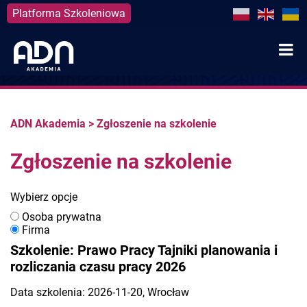
Platforma Szkoleniowa
Skip
to
content
ADN Akademia
>
Zgłoszenie na szkolenie
Zgłoszenie na szkolenie
Wybierz opcje
Osoba prywatna
Firma
Szkolenie: Prawo Pracy Tajniki planowania i
rozliczania czasu pracy 2026
Data szkolenia: 2026-11-20, Wrocław