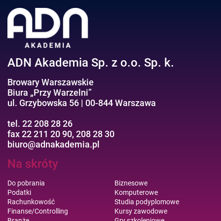
Negocjacje/Sprzedaż/Obsługa Klienta
Bezpieczeństwo/AI GPT
Efektywność osobista//Wellbeing
ADN Akademia Sp. z o.o. Sp. k.
Browary Warszawskie
Biura „Przy Warzelni”
ul. Grzybowska 56 | 00-844 Warszawa
tel. 22 208 28 26
fax 22 211 20 90, 208 28 30
biuro@adnakademia.pl
Na skróty
Do pobrania
Biznesowe
Podatki
Komputerowe
Rachunkowość
Studia podyplomowe
Finanse/Controlling
Kursy zawodowe
Branże
Gry szkoleniowe