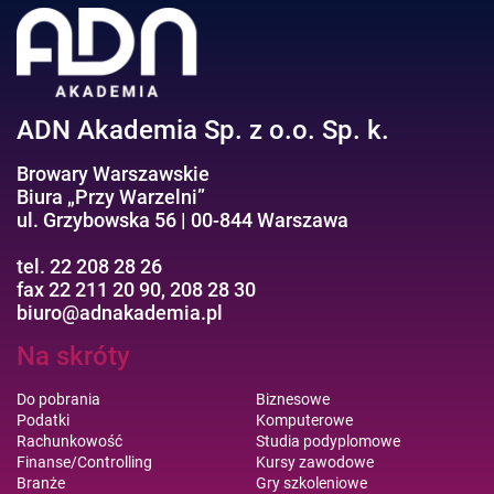
Efektywność osobista//Wellbeing
ADN Akademia Sp. z o.o. Sp. k.
Browary Warszawskie
Biura „Przy Warzelni”
ul. Grzybowska 56 | 00-844 Warszawa
tel. 22 208 28 26
fax 22 211 20 90, 208 28 30
biuro@adnakademia.pl
Na skróty
Do pobrania
Biznesowe
Podatki
Komputerowe
Rachunkowość
Studia podyplomowe
Finanse/Controlling
Kursy zawodowe
Branże
Gry szkoleniowe