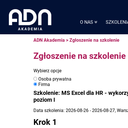
Skip
to
content
O NAS
SZKOLENI
ADN Akademia
>
Zgłoszenie na szkolenie
Zgłoszenie na szkolenie
Wybierz opcje
Osoba prywatna
Firma
Szkolenie: MS Excel dla HR - wykorz
poziom I
Data szkolenia: 2026-08-26 - 2026-08-27, War
Krok 1