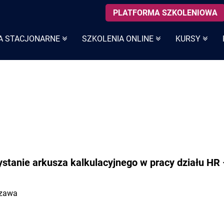
PLATFORMA SZKOLENIOWA
A STACJONARNE
SZKOLENIA ONLINE
KURSY
ystanie arkusza kalkulacyjnego w pracy działu HR
szawa