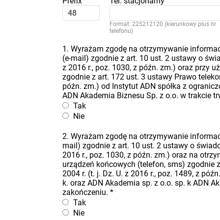
Prefix
Tel. stacjonarny
Format: 225212120 (kierunkowy plus nr
telefonu)
1. Wyrażam zgodę na otrzymywanie informacj
(e-mail) zgodnie z art. 10 ust. 2 ustawy o świa
z 2016 r., poz. 1030, z późn. zm.) oraz przy
zgodnie z art. 172 ust. 3 ustawy Prawo telekomu
późn. zm.) od Instytut ADN spółka z ogranicz
ADN Akademia Biznesu Sp. z o.o. w trakcie t
Tak
Nie
2. Wyrażam zgodę na otrzymywanie informacj
mail) zgodnie z art. 10 ust. 2 ustawy o świadcz
2016 r., poz. 1030, z późn. zm.) oraz na ot
urządzeń końcowych (telefon, sms) zgodnie z 
2004 r. (t. j. Dz. U. z 2016 r., poz. 1489, z 
k. oraz ADN Akademia sp. z o.o. sp. k ADN Ak
zakończeniu.
*
Tak
Nie