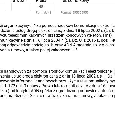
Nr wew.
Prefix
Tel. komórkowy
Format: 48
Format: 555555555
i organizacyjnych* za pomocą środków komunikacji elektronic
dczeniu usług drogą elektroniczną z dnia 18 lipca 2002 r. (t. j. D
 użyciu telekomunikacyjnych urządzeń końcowych (telefon, sms)
nikacyjne z dnia 16 lipca 2004 r. (t. j. Dz. U. z 2016 r., poz. 14
oną odpowiedzialnością sp. k. oraz ADN Akademia sp. z o.o. sp.
rwania umowy, a także po jej zakończeniu.
*
i handlowych za pomocą środków komunikacji elektronicznej (
eniu usług drogą elektroniczną z dnia 18 lipca 2002 r. (t. j. Dz. 
rzymywanie informacji handlowych przy użyciu telekomunikacyjny
art. 172 ust. 3 ustawy Prawo telekomunikacyjne z dnia 16 lipc
późn. zm.) od Instytut ADN spółka z ograniczoną odpowiedzialności
ademia Biznesu Sp. z o.o. w trakcie trwania umowy, a także po j