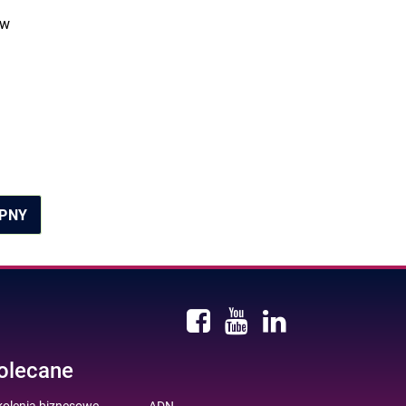
 w
PNY
olecane