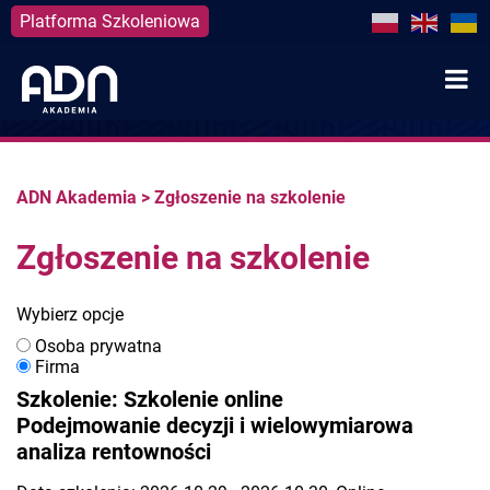
Platforma Szkoleniowa
Skip
to
content
ADN Akademia
>
Zgłoszenie na szkolenie
Zgłoszenie na szkolenie
Wybierz opcje
Osoba prywatna
Firma
Szkolenie: Szkolenie online
Podejmowanie decyzji i wielowymiarowa
analiza rentowności