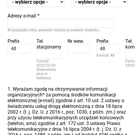
Adresy e-mail
*
W przypadku kilku adresów rozdziel je znakiem średnika ;
Prefix
Tel.
Nr wew.
Prefix
Tel.
stacjonarny
kom
Format: 48
Format:
Forma
225212120
5555
(kierunkowy
plus nr
telefonu)
1. Wyrażam zgodę na otrzymywanie informacji
organizacyjnych* za pomocą środków komunikacji
elektronicznej (e-mail) zgodnie z art. 10 ust. 2 ustawy o
świadczeniu usług drogą elektroniczną z dnia 18 lipca
2002 r. (t. j. Dz. U. z 2016 r., poz. 1030, z późn. zm.) oraz
przy użyciu telekomunikacyjnych urządzeń końcowych
(telefon, sms) zgodnie z art. 172 ust. 3 ustawy Prawo
telekomunikacyjne z dnia 16 lipca 2004 r. (t. j. Dz. U. z
2016 r., poz. 1489, z późn. zm.) od Instytut ADN spółka z