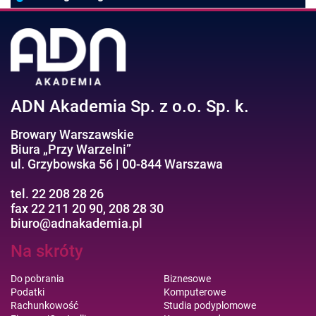
Negocjacje/Sprzedaż/Obsługa Klienta
Bezpieczeństwo/AI GPT
Efektywność osobista//Wellbeing
ADN Akademia Sp. z o.o. Sp. k.
Browary Warszawskie
Biura „Przy Warzelni”
ul. Grzybowska 56 | 00-844 Warszawa
tel. 22 208 28 26
fax 22 211 20 90, 208 28 30
biuro@adnakademia.pl
Na skróty
Do pobrania
Biznesowe
Podatki
Komputerowe
Rachunkowość
Studia podyplomowe