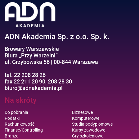
Efektywność osobista//Wellbeing
ADN Akademia Sp. z o.o. Sp. k.
Browary Warszawskie
Biura „Przy Warzelni”
ul. Grzybowska 56 | 00-844 Warszawa
tel. 22 208 28 26
fax 22 211 20 90, 208 28 30
biuro@adnakademia.pl
Na skróty
Do pobrania
Biznesowe
Podatki
Komputerowe
Rachunkowość
Studia podyplomowe
Finanse/Controlling
Kursy zawodowe
Branże
Gry szkoleniowe