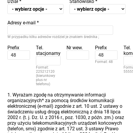
Dział
*
Stanowisko
*
Adresy e-mail
*
W przypadku kilku adresów rozdziel je znakiem średnika ;
Prefix
Tel.
Nr wew.
Prefix
Tel.
stacjonarny
kom
Format: 48
Format:
Forma
225212120
5555
(kierunkowy
plus nr
telefonu)
1. Wyrażam zgodę na otrzymywanie informacji
organizacyjnych* za pomocą środków komunikacji
elektronicznej (e-mail) zgodnie z art. 10 ust. 2 ustawy o
świadczeniu usług drogą elektroniczną z dnia 18 lipca
2002 r. (t. j. Dz. U. z 2016 r., poz. 1030, z późn. zm.) oraz
przy użyciu telekomunikacyjnych urządzeń końcowych
(telefon, sms) zgodnie z art. 172 ust. 3 ustawy Prawo