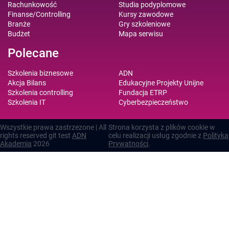
Rachunkowość
Studia podyplomowe
Finanse/Controlling
Kursy zawodowe
Branże
Gry szkoleniowe
Budżet
Mapa serwisu
Polecane
Szkolenia biznesowe
ADN
Akcja Bilans
Edukacyjne Projekty Unijne
Szkolenia controlling
Fundacja ETRP
Szkolenia IT
Cyberbezpieczeństwo
Wszystkie prawa zastrzezone | All
Strona korzysta z plików cookie w
rights reserved git test
ADN
celu realizacji usług zgodnie z
Polityką
Akademia
2026
Prywatności
.