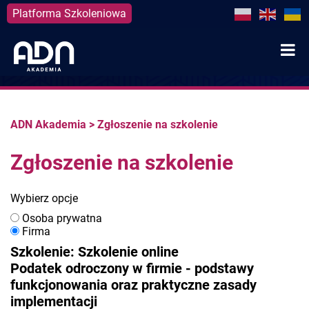
Platforma Szkoleniowa
Skip
to
content
ADN Akademia
>
Zgłoszenie na szkolenie
Zgłoszenie na szkolenie
Wybierz opcje
Osoba prywatna
Firma
Szkolenie: Szkolenie online
Podatek odroczony w firmie - podstawy
funkcjonowania oraz praktyczne zasady
implementacji