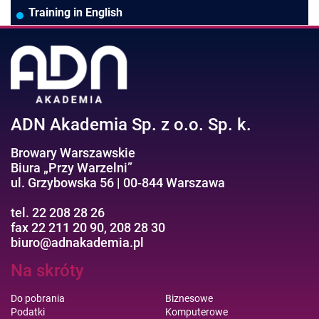
Pozostałe branże
Asystentka/Sekretarka
MS Project/Word/PowerPoint
Training in English
Negocjacje/Sprzedaż/Obsługa Klienta
Bezpieczeństwo/AI GPT
Efektywność osobista//Wellbeing
ADN Akademia Sp. z o.o. Sp. k.
Browary Warszawskie
Biura „Przy Warzelni”
ul. Grzybowska 56 | 00-844 Warszawa
tel. 22 208 28 26
fax 22 211 20 90, 208 28 30
biuro@adnakademia.pl
Na skróty
Do pobrania
Biznesowe
Podatki
Komputerowe