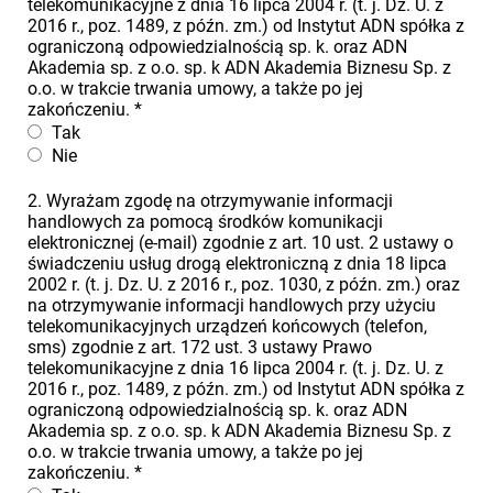
telekomunikacyjne z dnia 16 lipca 2004 r. (t. j. Dz. U. z
2016 r., poz. 1489, z późn. zm.) od Instytut ADN spółka z
ograniczoną odpowiedzialnością sp. k. oraz ADN
Akademia sp. z o.o. sp. k ADN Akademia Biznesu Sp. z
o.o. w trakcie trwania umowy, a także po jej
zakończeniu.
*
Tak
Nie
2. Wyrażam zgodę na otrzymywanie informacji
handlowych za pomocą środków komunikacji
elektronicznej (e-mail) zgodnie z art. 10 ust. 2 ustawy o
świadczeniu usług drogą elektroniczną z dnia 18 lipca
2002 r. (t. j. Dz. U. z 2016 r., poz. 1030, z późn. zm.) oraz
na otrzymywanie informacji handlowych przy użyciu
telekomunikacyjnych urządzeń końcowych (telefon,
sms) zgodnie z art. 172 ust. 3 ustawy Prawo
telekomunikacyjne z dnia 16 lipca 2004 r. (t. j. Dz. U. z
2016 r., poz. 1489, z późn. zm.) od Instytut ADN spółka z
ograniczoną odpowiedzialnością sp. k. oraz ADN
Akademia sp. z o.o. sp. k ADN Akademia Biznesu Sp. z
o.o. w trakcie trwania umowy, a także po jej
zakończeniu.
*