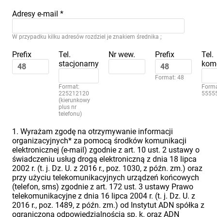
Adresy e-mail
*
W przypadku kilku adresów rozdziel je znakiem średnika ;
Prefix
Tel.
Nr wew.
Prefix
Tel.
stacjonarny
kom
Format: 48
Format:
Forma
225212120
5555
(kierunkowy
plus nr
telefonu)
1. Wyrażam zgodę na otrzymywanie informacji
organizacyjnych* za pomocą środków komunikacji
elektronicznej (e-mail) zgodnie z art. 10 ust. 2 ustawy o
świadczeniu usług drogą elektroniczną z dnia 18 lipca
2002 r. (t. j. Dz. U. z 2016 r., poz. 1030, z późn. zm.) oraz
przy użyciu telekomunikacyjnych urządzeń końcowych
(telefon, sms) zgodnie z art. 172 ust. 3 ustawy Prawo
telekomunikacyjne z dnia 16 lipca 2004 r. (t. j. Dz. U. z
2016 r., poz. 1489, z późn. zm.) od Instytut ADN spółka z
ograniczoną odpowiedzialnością sp. k. oraz ADN