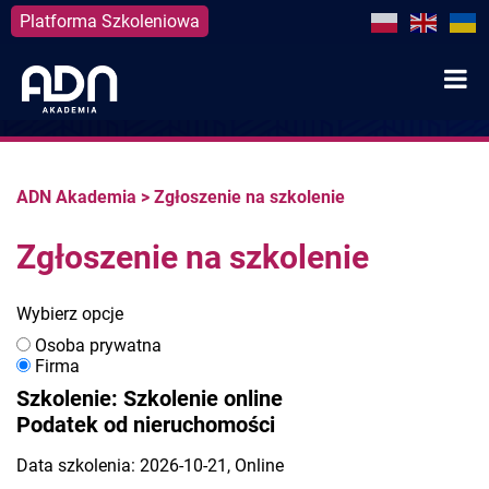
Platforma Szkoleniowa
Skip
to
content
ADN Akademia
>
Zgłoszenie na szkolenie
Zgłoszenie na szkolenie
Wybierz opcje
Osoba prywatna
Firma
Szkolenie: Szkolenie online
Podatek od nieruchomości
Data szkolenia: 2026-10-21, Online