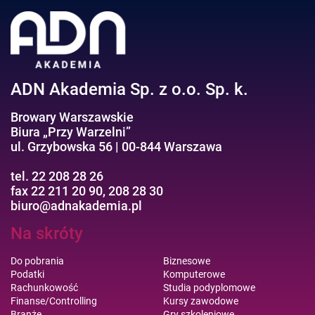
Negocjacje/Sprzedaż/Obsługa Klienta
Bezpieczeństwo/AI GPT
Efektywność osobista//Wellbeing
ADN Akademia Sp. z o.o. Sp. k.
Browary Warszawskie
Biura „Przy Warzelni”
ul. Grzybowska 56 | 00-844 Warszawa
tel. 22 208 28 26
fax 22 211 20 90, 208 28 30
biuro@adnakademia.pl
Na skróty
Do pobrania
Biznesowe
Podatki
Komputerowe
Rachunkowość
Studia podyplomowe
Finanse/Controlling
Kursy zawodowe
Branże
Gry szkoleniowe