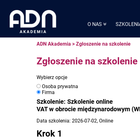
Skip
to
content
O NAS
SZKOLENI
ADN Akademia
>
Zgłoszenie na szkolenie
Zgłoszenie na szkolenie
Wybierz opcje
Osoba prywatna
Firma
Szkolenie: Szkolenie online
VAT w obrocie międzynarodowym (WD
Data szkolenia: 2026-07-02, Online
Krok 1