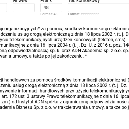
Nr wew.
Prefix
Tel. komórkowy
Format: 48
Format: 555555555
i organizacyjnych* za pomocą środków komunikacji elektronic
dczeniu usług drogą elektroniczną z dnia 18 lipca 2002 r. (t. j. D
 użyciu telekomunikacyjnych urządzeń końcowych (telefon, sms)
nikacyjne z dnia 16 lipca 2004 r. (t. j. Dz. U. z 2016 r., poz. 14
oną odpowiedzialnością sp. k. oraz ADN Akademia sp. z o.o. sp.
rwania umowy, a także po jej zakończeniu.
*
i handlowych za pomocą środków komunikacji elektronicznej (
eniu usług drogą elektroniczną z dnia 18 lipca 2002 r. (t. j. Dz. 
rzymywanie informacji handlowych przy użyciu telekomunikacyjny
art. 172 ust. 3 ustawy Prawo telekomunikacyjne z dnia 16 lipc
późn. zm.) od Instytut ADN spółka z ograniczoną odpowiedzialności
ademia Biznesu Sp. z o.o. w trakcie trwania umowy, a także po j