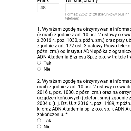
Prefix
Tel. stacjonarny
Format: 225212120 (kierunkowy plus nr
telefonu)
1. Wyrażam zgodę na otrzymywanie informacj
(e-mail) zgodnie z art. 10 ust. 2 ustawy o świa
z 2016 r., poz. 1030, z późn. zm.) oraz przy
zgodnie z art. 172 ust. 3 ustawy Prawo telekomu
późn. zm.) od Instytut ADN spółka z ogranicz
ADN Akademia Biznesu Sp. z o.o. w trakcie t
Tak
Nie
2. Wyrażam zgodę na otrzymywanie informacj
mail) zgodnie z art. 10 ust. 2 ustawy o świadcz
2016 r., poz. 1030, z późn. zm.) oraz na ot
urządzeń końcowych (telefon, sms) zgodnie z 
2004 r. (t. j. Dz. U. z 2016 r., poz. 1489, z 
k. oraz ADN Akademia sp. z o.o. sp. k ADN Ak
zakończeniu.
*
Tak
Nie