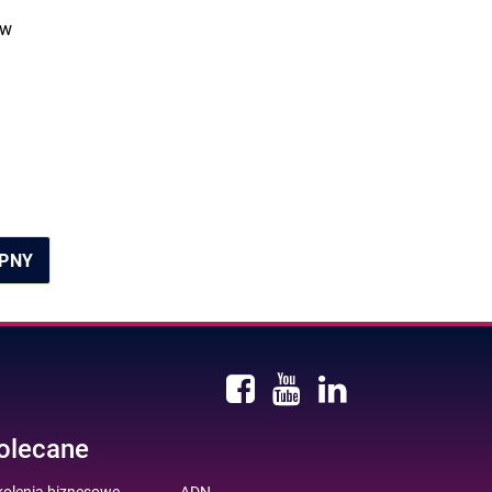
 w
PNY
olecane