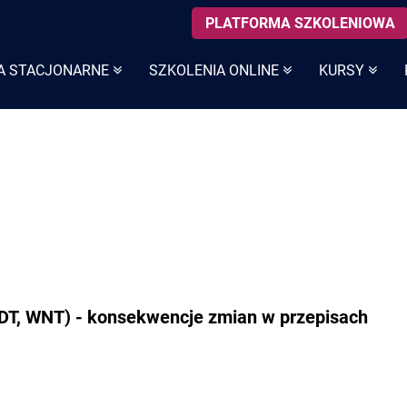
PLATFORMA SZKOLENIOWA
A STACJONARNE
SZKOLENIA ONLINE
KURSY
T, WNT) - konsekwencje zmian w przepisach