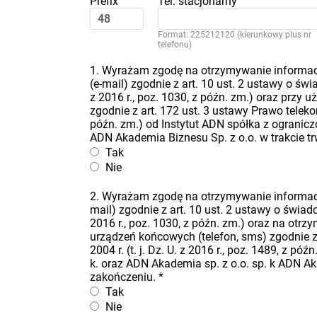
Prefix
Tel. stacjonarny
Format: 225212120 (kierunkowy plus nr
telefonu)
1. Wyrażam zgodę na otrzymywanie informacj
(e-mail) zgodnie z art. 10 ust. 2 ustawy o świa
z 2016 r., poz. 1030, z późn. zm.) oraz przy
zgodnie z art. 172 ust. 3 ustawy Prawo telekomu
późn. zm.) od Instytut ADN spółka z ogranicz
ADN Akademia Biznesu Sp. z o.o. w trakcie t
Tak
Nie
2. Wyrażam zgodę na otrzymywanie informacj
mail) zgodnie z art. 10 ust. 2 ustawy o świadcz
2016 r., poz. 1030, z późn. zm.) oraz na ot
urządzeń końcowych (telefon, sms) zgodnie z 
2004 r. (t. j. Dz. U. z 2016 r., poz. 1489, z 
k. oraz ADN Akademia sp. z o.o. sp. k ADN Ak
zakończeniu.
*
Tak
Nie