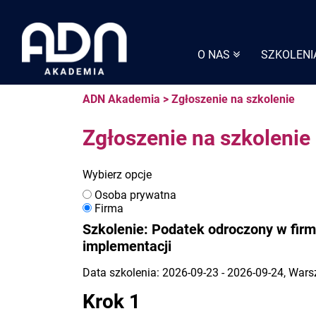
Skip
to
content
O NAS
SZKOLENI
ADN Akademia
>
Zgłoszenie na szkolenie
Zgłoszenie na szkolenie
Wybierz opcje
Osoba prywatna
Firma
Szkolenie: Podatek odroczony w firm
implementacji
Data szkolenia: 2026-09-23 - 2026-09-24, War
Krok 1