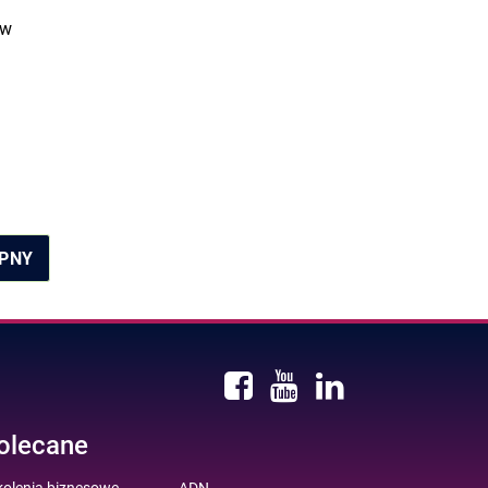
 w
PNY
olecane